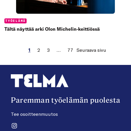
Categories:
TYÖELÄMÄ
Tältä näyttää arki Olon Michelin‑keittiössä
1
2
3
…
77
Seuraava sivu
Paremman työelämän puolesta
Tee osoitteenmuutos
Instagram