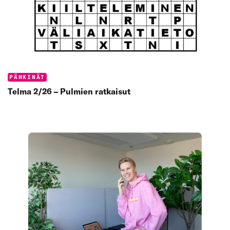
Categories:
PÄHKINÄT
Telma 2/26 – Pulmien ratkaisut