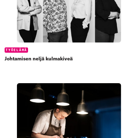
Categories:
TYÖELÄMÄ
Johtamisen neljä kulmakiveä