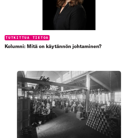
Categories:
TUTKITTUA TIETOA
Kolumni: Mitä on käytännön johtaminen?