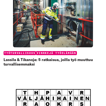
Categories:
TYÖTURVALLISUUS
VINKKEJÄ TYÖELÄMÄÄN
Lassila & Tikanoja: 5 ratkaisua, joilla työ muuttuu
turvallisemmaksi