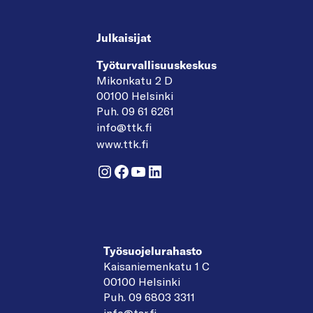
Julkaisijat
Työturvallisuuskeskus
Mikonkatu 2 D
00100 Helsinki
Puh. 09 61 6261
info@ttk.fi
www.ttk.fi
Instagram
Facebook
YouTube
LinkedIn
Työsuojelurahasto
Kaisaniemenkatu 1 C
00100 Helsinki
Puh. 09 6803 3311
info@tsr.fi