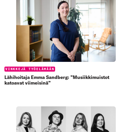
Categories:
VINKKEJÄ TYÖELÄMÄÄN
Lähihoitaja Emma Sandberg: ”Musiikkimuistot
katoavat viimeisinä”