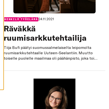
K
I
H
Y
V
24.11.2021
Categories:
HENKILÖ
TYÖELÄMÄ
Ä
K
Räväkkä
S
Y
ruumisarkkutehtailija
K
A
I
K
Tiija Bufi päätyi suomus­salmelaiselta leipomolta
K
ruumisarkkutehtaalle Uuteen-Seelantiin. Muutto
I
E
toiselle puolelle maailmaa oli päähänpisto, joka toi
V
Ä
levottomalle sielulle vihdoin rauhan.
S
T
E
E
T