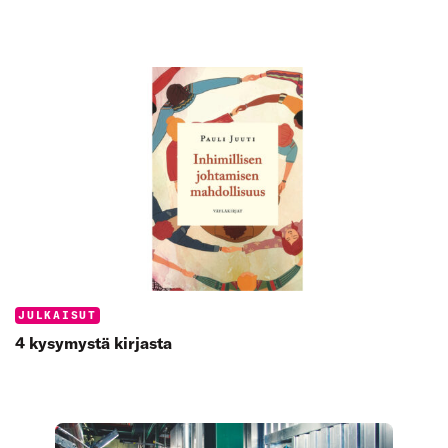
Categories:
JULKAISUT
4 kysymystä kirjasta