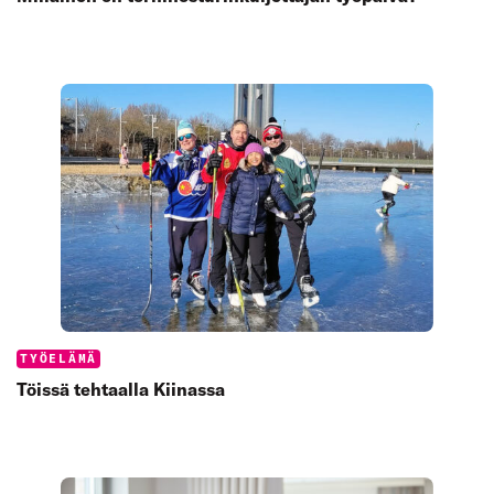
Categories:
TYÖELÄMÄ
Töissä tehtaalla Kiinassa