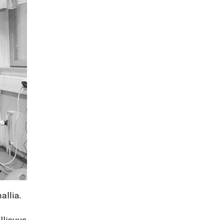
llia.
llisuus