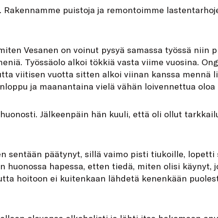
ä. Rakennamme puistoja ja remontoimme lastentarhojen
miten Vesanen on voinut pysyä samassa työssä niin pi
eniä. Työssäolo alkoi tökkiä vasta viime vuosina. Ong
tta viitisen vuotta sitten alkoi viinan kanssa mennä lii
onloppu ja maanantaina vielä vähän loivennettua oloa a
uonosti. Jälkeenpäin hän kuuli, että oli ollut tarkkai
n sentään päätynyt, sillä vaimo pisti tiukoille, lopetti 
n huonossa hapessa, etten tiedä, miten olisi käynyt, 
utta hoitoon ei kuitenkaan lähdetä kenenkään puole
elleen olevansa alkoholisti ja lähti itse hakemaan apu