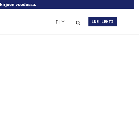
skirjeen vuodessa.
FI
LUE LEHTI
Languages
Hae sivustolta