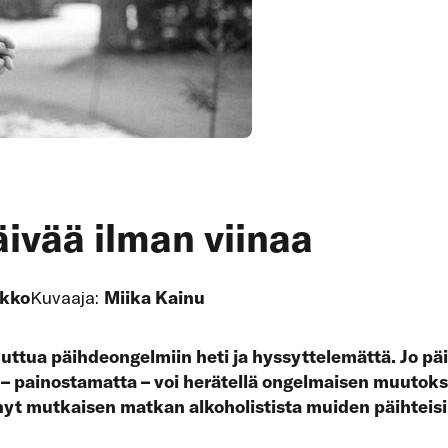
äivää ilman viinaa
okko
Kuvaaja:
Miika Kainu
puuttua päihdeongelmiin heti ja hyssyttelemättä. Jo 
– painostamatta – voi herätellä ongelmaisen muutok
nyt mutkaisen matkan alkoholistista muiden päihteisi