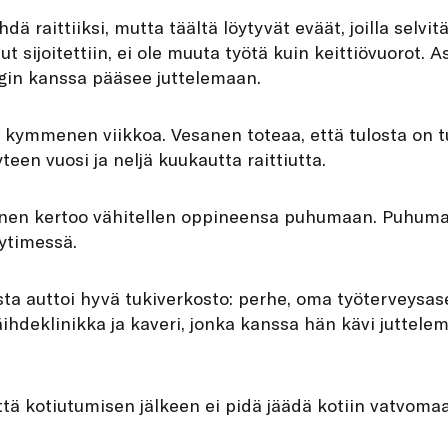
dä raittiiksi, mutta täältä löytyvät eväät, joilla selvit
t sijoitettiin, ei ole muuta työtä kuin keittiövuorot. 
ogin kanssa pääsee juttelemaan.
ymmenen viikkoa. Vesanen toteaa, että tulosta on tul
een vuosi ja neljä kuukautta raittiutta.
en kertoo vähitellen oppineensa puhumaan. Puhumat
ytimessä.
sta auttoi hyvä tukiverkosto: perhe, oma työterveysa
ihdeklinikka ja kaveri, jonka kanssa hän kävi juttele
tä kotiutumisen jälkeen ei pidä jäädä kotiin vatvoma