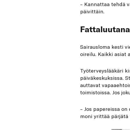
– Kannattaa tehdä va
päivittäin.
Fattaluutana
Sairausloma kesti vi
oireilu. Kaikki asiat 
Työterveyslääkäri ki
päiväkeskuksissa. St
auttavat vapaaehtois
toimistoissa. Jos jo
– Jos papereissa on 
moni yrittää pärjätä 