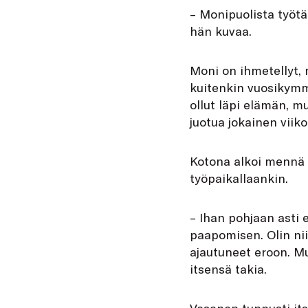
– Monipuolista työt
hän kuvaa.
Moni on ihmetellyt, 
kuitenkin vuosikymm
ollut läpi elämän, mu
juotua jokainen viik
Kotona alkoi mennä h
työpaikallaankin.
– Ihan pohjaan asti e
paapomisen. Olin nii
ajautuneet eroon. M
itsensä takia.
Vesanen tunnusti its