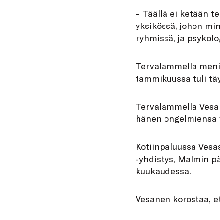
– Täällä ei ketään teh
yksikössä, johon minu
ryhmissä, ja psykol
Tervalammella meni k
tammikuussa tuli täyt
Tervalammella Vesan
hänen ongelmiensa 
Kotiinpaluussa Vesa
-yhdistys, Malmin pä
kuukaudessa.
Vesanen korostaa, et