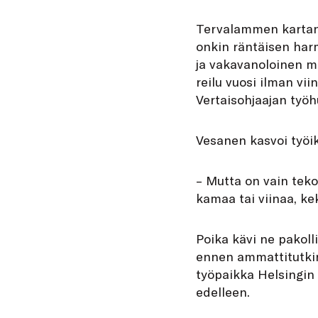
T
ervalammen kartano
onkin räntäisen harm
ja vakavanoloinen m
reilu vuosi ilman vi
Vertaisohjaajan työh
Vesanen kasvoi työi
– Mutta on vain teko
kamaa tai viinaa, ke
Poika kävi ne pakoll
ennen ammattitutkint
työpaikka Helsingin 
edelleen.