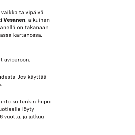
vaikka talvipäivä
ti Vesanen
, aikuinen
Hänellä on takanaan
vassa kartanossa.
t avioeroon.
udesta. Jos käyttää
.
into kuitenkin hiipui
tiaalle löytyi
 vuotta, ja jatkuu