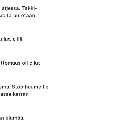
ä arjessa. Takki-
Asioita puretaan
lut, sillä
tomuus oli ollut
sema, Stop huumeille
massa kerran
an elämää.