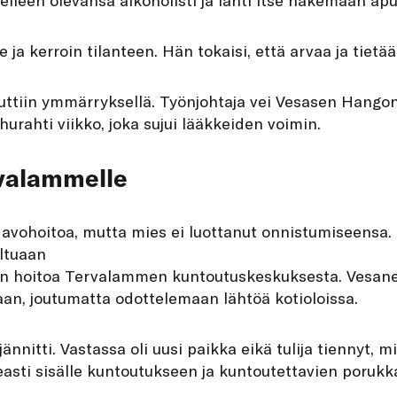
le ja kerroin tilanteen. Hän tokaisi, että arvaa ja tietä
uttiin ymmärryksellä. Työnjohtaja vei Vesasen Hango
hurahti viikko, joka sujui lääkkeiden voimin.
rvalammelle
n avohoitoa, mutta mies ei luottanut onnistumiseensa.
eltuaan
n hoitoa Tervalammen kuntoutuskeskuksesta. Vesane
an, joutumatta odottelemaan lähtöä kotioloissa.
nnitti. Vastassa oli uusi paikka eikä tulija tiennyt, m
asti sisälle kuntoutukseen ja kuntoutettavien porukk