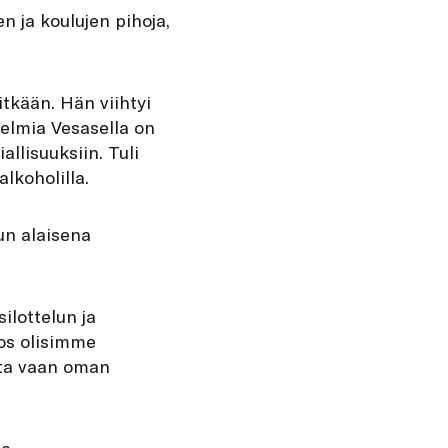
 ja koulujen pihoja,
tkään. Hän viihtyi
elmia Vesasella on
allisuuksiin. Tuli
lkoholilla.
lun alaisena
silottelun ja
jos olisimme
sta vaan oman
a.