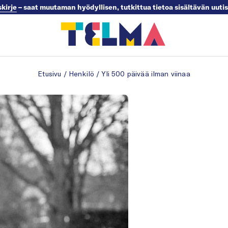
skirje
– saat muutaman hyödyllisen, tutkittua tietoa sisältävän uuti
Etusivu
/
Henkilö
/
Yli 500 päivää ilman viinaa