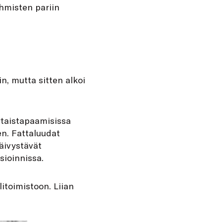
ihmisten pariin
n, mutta sitten alkoi
ertaistapaamisissa
en. Fattaluudat
päivystävät
sioinnissa.
itoimistoon. Liian