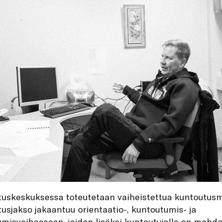
uskeskuksessa toteutetaan vaiheistettua kuntoutusma
usjakso jakaantuu orientaatio-, kuntoutumis- ja
umisvaiheeseen, joiden lisäksi kuntoutujalla on mahdo