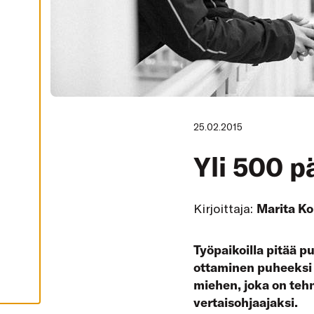
I
K
K
I
H
Y
V
Ä
K
S
Y
K
25.02.2015
A
I
K
Yli 500 p
K
I
E
V
Ä
Kirjoittaja:
Marita K
S
T
E
E
Työpaikoilla pitää 
T
ottaminen puheeksi 
miehen, joka on teh
vertaisohjaajaksi.