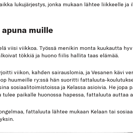
ikka lukujärjestys, jonka mukaan lähtee liikkeelle ja 
 apuna muille
elä viisi viikkoa. Työssä menikin monta kuukautta hyvi
alkoivat tökkiä ja huono fiilis hallita taas elämää.
rjoitti viikon, kahden sairauslomia, ja Vesanen kävi v
op huumeille ry:ssä hän suoritti fattaluuta-koulutuks
ina sosiaalitoimistoissa ja Kelassa asioivia. He jopa 
ku tulee paikalle huonossa hapessa, fattaluuta auttaa a
ongelmaa, fattaluuta lähtee mukaan Kelaan tai sosiaal
yksin.