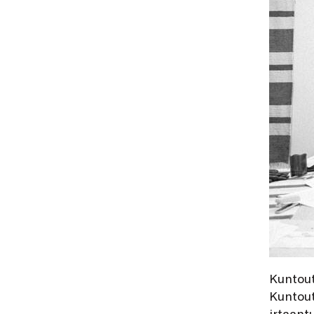
Kuntout
Kuntout
irtaant