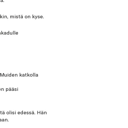
äkin, mistä on kyse.
nkadulle
 Muiden katkolla
n pääsi
itä olisi edessä. Hän
aan.