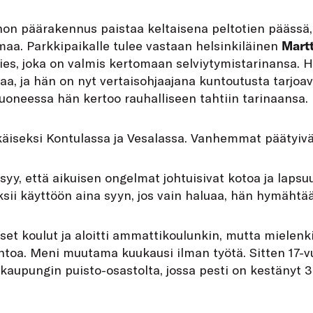
n päärakennus paistaa keltaisena peltotien päässä, 
aa. Parkkipaikalle tulee vastaan helsinkiläinen
Mart
ies, joka on valmis kertomaan selviytymistarinansa. 
inaa, ja hän on nyt vertaisohjaajana kuntoutusta tarjoa
uoneessa hän kertoo rauhalliseen tahtiin tarinaansa.
käiseksi Kontulassa ja Vesalassa. Vanhemmat päätyivä
syy, että aikuisen ongelmat johtuisivat kotoa ja lapsu
ksii käyttöön aina syyn, jos vain haluaa, hän hymähtää
iset koulut ja aloitti ammattikoulunkin, mutta mielenki
oa. Meni muutama kuukausi ilman työtä. Sitten 17-vuo
kaupungin puisto-osastolta, jossa pesti on kestänyt 36