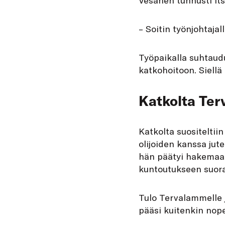
– Soitin työnjohtajal
Työpaikalla suhtaud
katkohoitoon. Siellä 
Katkolta Te
Katkolta suositeltii
olijoiden kanssa jut
hän päätyi hakemaa
kuntoutukseen suora
Tulo Tervalammelle jä
pääsi kuitenkin nope