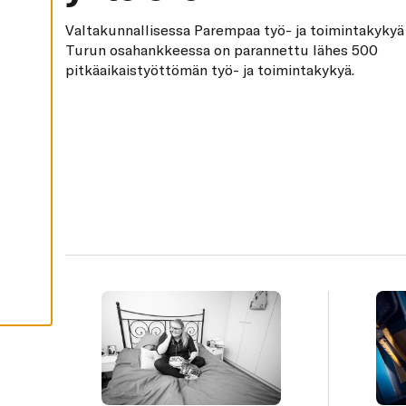
H
Valtakunnallisessa Parempaa työ- ja toimintakykyä 
Y
Turun osahankkeessa on parannettu lähes 500
V
Ä
pitkäaikaistyöttömän työ- ja toimintakykyä.
K
S
Y
K
A
I
K
K
I
E
V
Ä
S
T
E
E
T