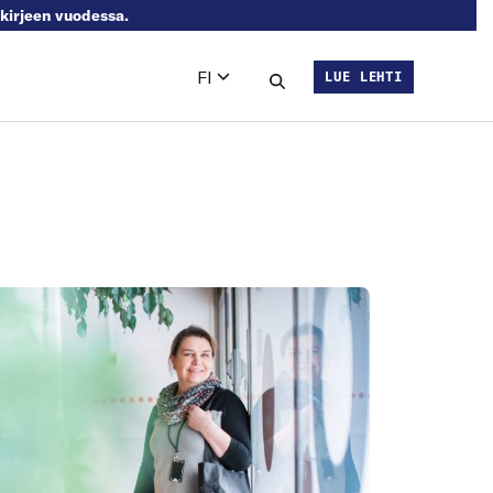
skirjeen vuodessa.
FI
LUE LEHTI
Languages
Hae sivustolta