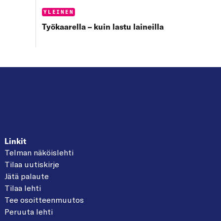
Categories:
YLEINEN
Työkaarella – kuin lastu laineilla
Linkit
Telman näköislehti
Tilaa uutiskirje
Jätä palaute
Tilaa lehti
Tee osoitteenmuutos
Peruuta lehti