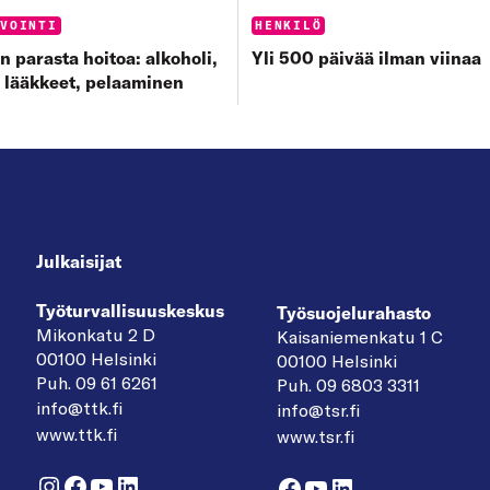
s:
Categories:
NVOINTI
HENKILÖ
n parasta hoitoa: alkoholi,
Yli 500 päivää ilman viinaa
 lääkkeet, pelaaminen
Julkaisijat
Työturvallisuuskeskus
Työsuojelurahasto
Mikonkatu 2 D
Kaisaniemenkatu 1 C
00100 Helsinki
00100 Helsinki
Puh. 09 61 6261
Puh. 09 6803 3311
info@ttk.fi
info@tsr.fi
www.ttk.fi
www.tsr.fi
Instagram
Facebook
YouTube
LinkedIn
Facebook
YouTube
LinkedIn