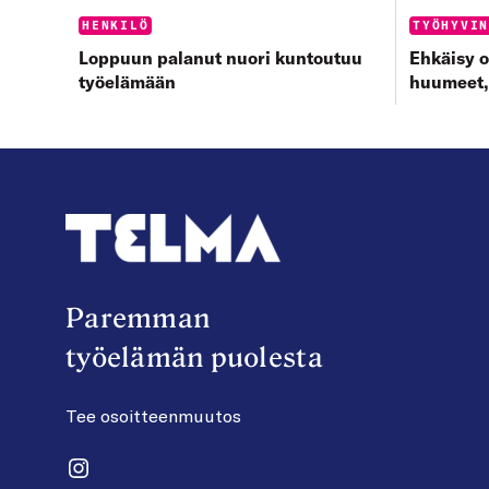
Categories:
Categorie
HENKILÖ
TYÖHYVI
Loppuun palanut nuori kuntoutuu
Ehkäisy o
työelämään
huumeet,
Paremman
työelämän puolesta
Tee osoitteenmuutos
Instagram