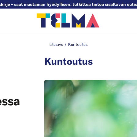
skirje
– saat muutaman hyödyllisen, tutkittua tietoa sisältävän uuti
Etusivu
/
Kuntoutus
Kuntoutus
essa