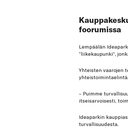
Kauppakesku
foorumissa
Lempäälän Ideaparki
”liikekaupunki”, jonk
Yhteisten vaarojen t
yhteistoimintaelintä
– Puimme turvallisu
itseisarvoisesti, toi
Ideaparkin kauppias
turvallisuudesta.