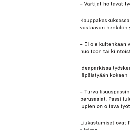
– Vartijat hoitavat 
Kauppakeskuksessa on
vastaavan henkilön 
– Ei ole kuitenkaan v
huoltoon tai kiinteis
Ideaparkissa työske
läpäistyään kokeen.
– Turvallisuuspassin 
perusasiat. Passi tu
lupien on oltava ty
Liukastumiset ovat 
tiloissa.