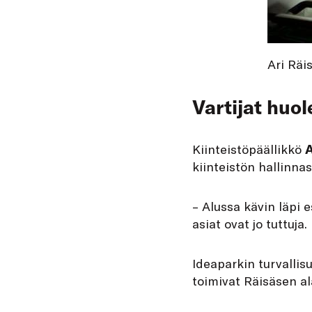
Ari Räi
Vartijat huol
Kiinteistöpäällikkö
A
kiinteistön hallinn
– Alussa kävin läpi
asiat ovat jo tuttuja.
Ideaparkin turvallis
toimivat Räisäsen a