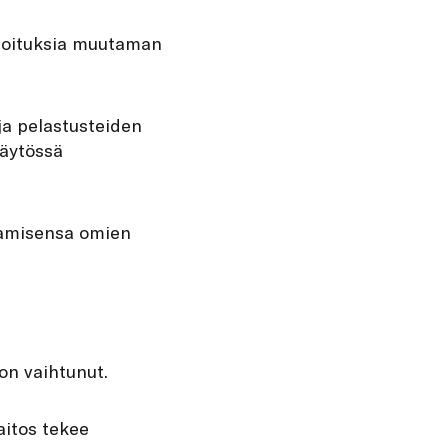
rjoituksia muutaman
ja pelastusteiden
käytössä
saamisensa omien
on vaihtunut.
aitos tekee