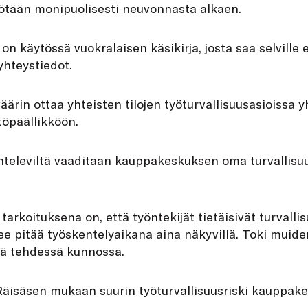
työtään monipuolisesti neuvonnasta alkaen.
 käytössä vuokralaisen käsikirja, josta saa selville e
yhteystiedot.
äärin ottaa yhteisten tilojen työturvallisuusasioissa yh
töpäällikköön.
nteleviltä vaaditaan kauppakeskuksen oma turvallisuu
tarkoituksena on, että työntekijät tietäisivät turvallis
lee pitää työskentelyaikana aina näkyvillä. Toki muide
ötä tehdessä kunnossa.
Räisäsen mukaan suurin työturvallisuusriski kauppake