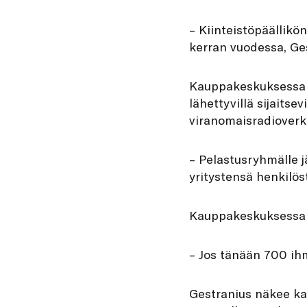
– Kiinteistöpäällikö
kerran vuodessa, Ge
Kauppakeskuksessa t
lähettyvillä sijaitse
viranomaisradioverk
– Pelastusryhmälle j
yritystensä henkilöst
Kauppakeskuksessa o
– Jos tänään 700 ihm
Gestranius näkee ka