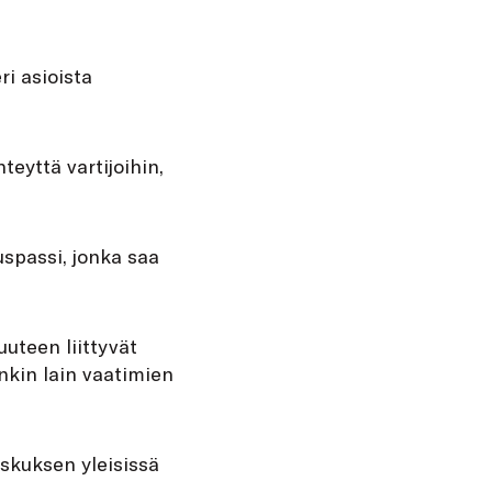
ri asioista
teyttä vartijoihin,
spassi, jonka saa
uuteen liittyvät
nkin lain vaatimien
skuksen yleisissä