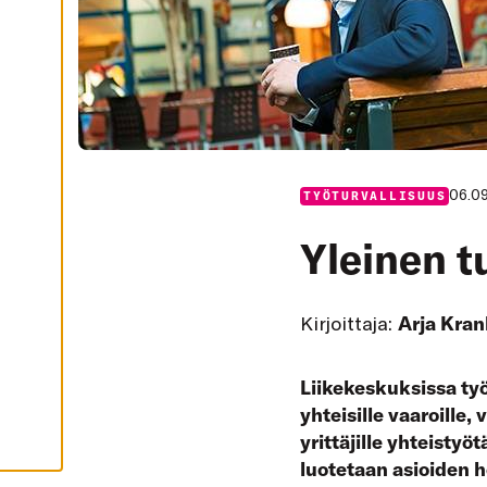
I
K
K
I
H
Y
V
Ä
K
S
Y
K
06.0
TYÖTURVALLISUUS
A
I
K
Yleinen t
K
I
E
V
Ä
Kirjoittaja:
Arja Kran
S
T
E
E
Liikekeskuksissa työ 
T
yhteisille vaaroille,
yrittäjille yhteisty
luotetaan asioiden 