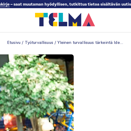
skirje
– saat muutaman hyödyllisen, tutkittua tietoa sisältävän uuti
Etusivu
/
Työturvallisuus
/
Yleinen turvallisuus tärkeintä Ideaparkissa