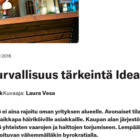
9.2016
urvallisuus tärkeintä Ide
k
Kuvaaja:
Laura Vesa
ei aina rajoitu oman yrityksen alueelle. Avonaiset tila
 vaikkapa häiriköiville asiakkaille. Kaupan alan järjest
ötä yhteisten vaarojen ja haittojen torjumiseen. Lempä
hoituvan vähemmälläkin byrokratialla.