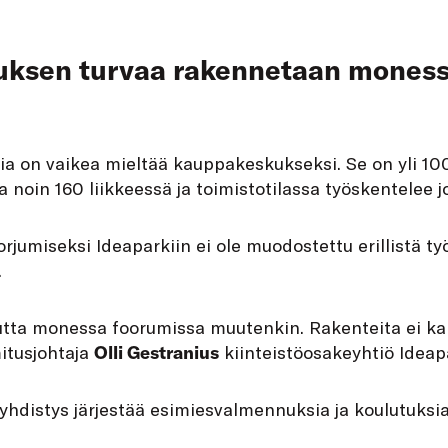
ksen turvaa rakennetaan mones
a on vaikea mieltää kauppakeskukseksi. Se on yli 10
a noin 160 liikkeessä ja toimistotilassa työskentelee 
orjumiseksi Ideaparkiin ei ole muodostettu erillistä ty
.
utta monessa foorumissa muutenkin. Rakenteita ei ka
mitusjohtaja
Olli Gestranius
kiinteistöosakeyhtiö Ideap
yhdistys järjestää esimiesvalmennuksia ja koulutuksi