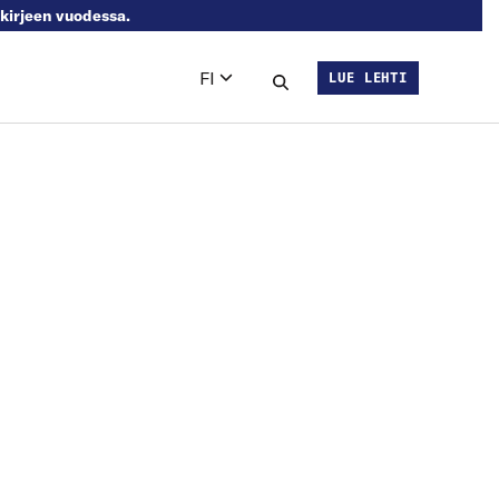
skirjeen vuodessa.
FI
LUE LEHTI
Languages
Hae sivustolta