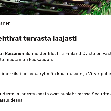
sänen.
ehtivat turvasta laajasti
ri Räisänen
Schneider Electric Finland Oy:stä on vas
asta muutaman kuukauden.
 esimerkiksi pelastusryhmän koulutuksen ja Virve-puh
uudesta ja järjestyksestä ovat huolehtimassa Securitaks
laisuudessa.