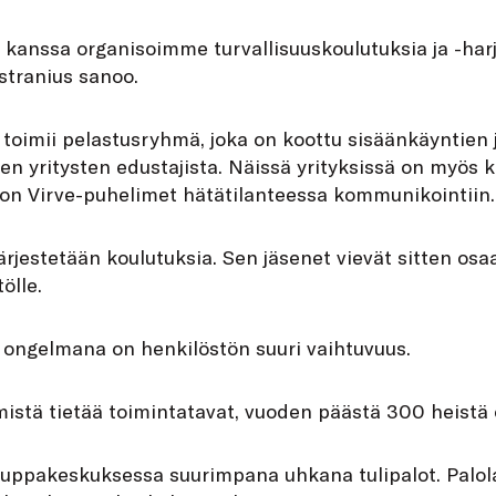
n kanssa organisoimme turvallisuuskoulutuksia ja -ha
stranius sanoo.
oimii pelastusryhmä, joka on koottu sisäänkäyntien 
vien yritysten edustajista. Näissä yrityksissä on myös 
on Virve-puhelimet hätätilanteessa kommunikointiin.
ärjestetään koulutuksia. Sen jäsenet vievät sitten o
ölle.
ngelmana on henkilöstön suuri vaihtuvuus.
istä tietää toimintatavat, vuoden päästä 300 heistä 
uppakeskuksessa suurimpana uhkana tulipalot. Palol