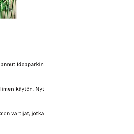
tannut Ideaparkin
elimen käytön. Nyt
en vartijat, jotka