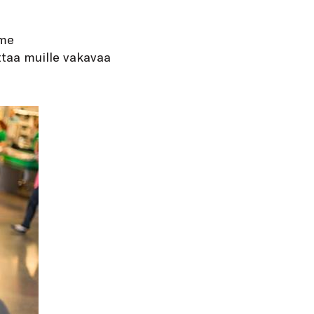
mme
uttaa muille vakavaa