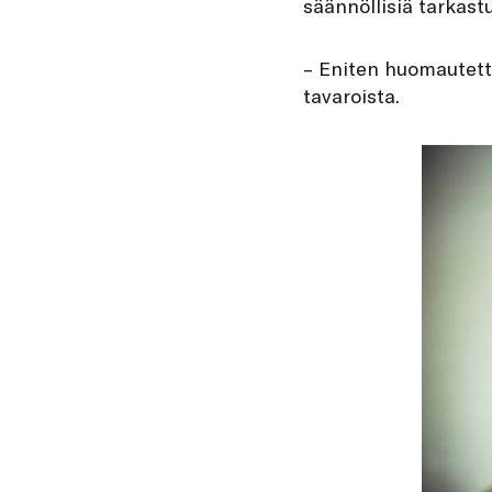
säännöllisiä tarkast
– Eniten huomautett
tavaroista.