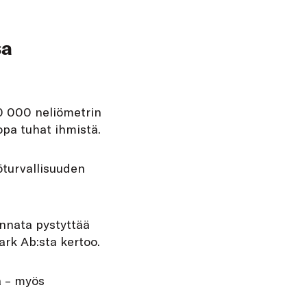
sa
0 000 neliömetrin
jopa tuhat ihmistä.
öturvallisuuden
nnata pystyttää
ark Ab:sta kertoo.
a – myös