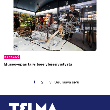
Categories:
HENKILÖ
Museo-opas tarvitsee yleissivistystä
1
2
3
Seuraava sivu