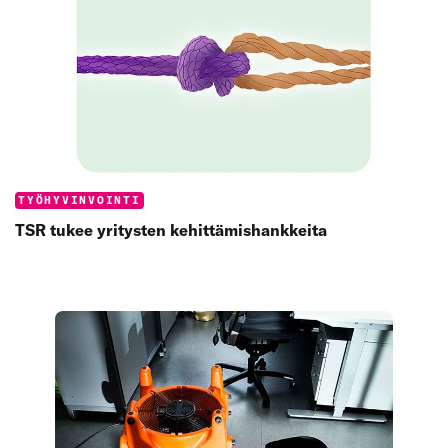
Categories:
TYÖHYVINVOINTI
TSR tukee yritysten kehittämishankkeita