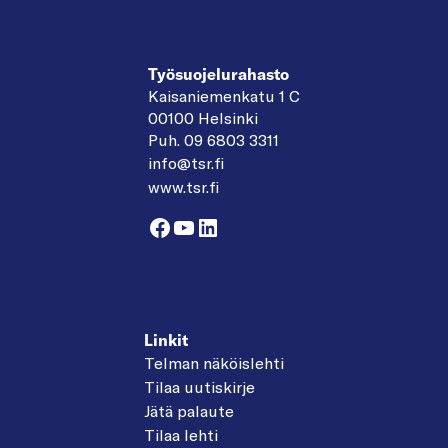
Työsuojelurahasto
Kaisaniemenkatu 1 C
00100 Helsinki
Puh. 09 6803 3311
info@tsr.fi
www.tsr.fi
Facebook
YouTube
LinkedIn
Linkit
Telman näköislehti
Tilaa uutiskirje
Jätä palaute
Tilaa lehti