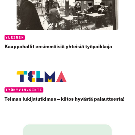
Työturvallisuuskortti-koulutuksessa opitaan
Categories:
YLEINEN
Kauppahallit ensimmäisiä yhteisiä työpaikkoja
Categories:
TYÖHYVINVOINTI
Telman lukijatutkimus – kiitos hyvästä palautteesta!