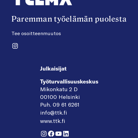
Paremman työelämän puolesta
Tee osoitteenmuutos
Instagram
Julkaisijat
Työturvallisuuskeskus
Mikonkatu 2 D
00100 Helsinki
Puh. 09 61 6261
info@ttk.fi
www.ttk.fi
Instagram
Facebook
YouTube
LinkedIn