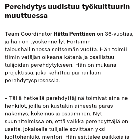
Perehdytys uudistuu työkulttuurin
muuttuessa
Team Coordinator
Riitta Penttinen
on 36-vuotias,
ja hän on työskennellyt Fortumin
taloushallinnossa seitsemän vuotta. Hän toimii
tiimin vetäjän oikeana kätenä ja osallistuu
tulijoiden perehdytykseen. Hän on mukana
projektissa, joka kehittää parhaillaan
perehdytysprosessia.
– Tällä hetkellä perehdyttäjinä toimivat aina ne
henkilöt, joilla on kustakin aiheesta paras
näkemys, kokemus ja osaaminen. Nyt
suunnitelmissa on, että vaikka perehdyttäjiä on
useita, jokaiselle tulijalle sovittaan yksi
luottohenkilö, mentori. Hän esittelee paikkoja ja