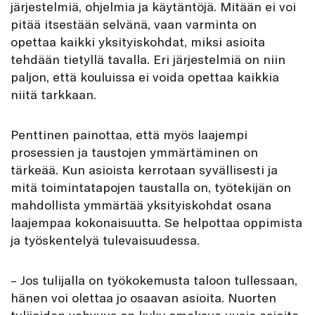
järjestelmiä, ohjelmia ja käytäntöjä. Mitään ei voi
pitää itsestään selvänä, vaan varminta on
opettaa kaikki yksityiskohdat, miksi asioita
tehdään tietyllä tavalla. Eri järjestelmiä on niin
paljon, että kouluissa ei voida opettaa kaikkia
niitä tarkkaan.
Penttinen painottaa, että myös laajempi
prosessien ja taustojen ymmärtäminen on
tärkeää. Kun asioista kerrotaan syvällisesti ja
mitä toimintatapojen taustalla on, työtekijän on
mahdollista ymmärtää yksityiskohdat osana
laajempaa kokonaisuutta. Se helpottaa oppimista
ja työskentelyä tulevaisuudessa.
– Jos tulijalla on työkokemusta taloon tullessaan,
hänen voi olettaa jo osaavan asioita. Nuorten
tulijoiden vahvuus on kyky omaksua uusia asioita