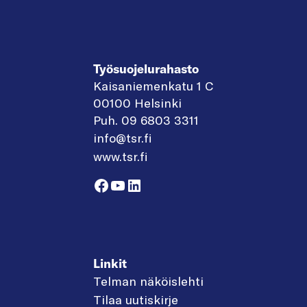
Työsuojelurahasto
Kaisaniemenkatu 1 C
00100 Helsinki
Puh. 09 6803 3311
info@tsr.fi
www.tsr.fi
Facebook
YouTube
LinkedIn
Linkit
Telman näköislehti
Tilaa uutiskirje