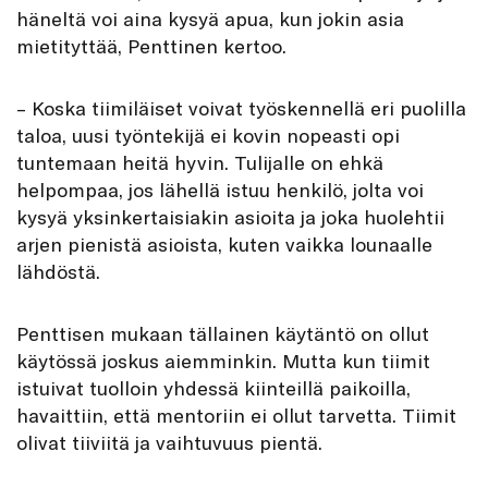
häneltä voi aina kysyä apua, kun jokin asia
mietityttää, Penttinen kertoo.
– Koska tiimiläiset voivat työskennellä eri puolilla
taloa, uusi työntekijä ei kovin nopeasti opi
tuntemaan heitä hyvin. Tulijalle on ehkä
helpompaa, jos lähellä istuu henkilö, jolta voi
kysyä yksinkertaisiakin asioita ja joka huolehtii
arjen pienistä asioista, kuten vaikka lounaalle
lähdöstä.
Penttisen mukaan tällainen käytäntö on ollut
käytössä joskus aiemminkin. Mutta kun tiimit
istuivat tuolloin yhdessä kiinteillä paikoilla,
havaittiin, että mentoriin ei ollut tarvetta. Tiimit
olivat tiiviitä ja vaihtuvuus pientä.