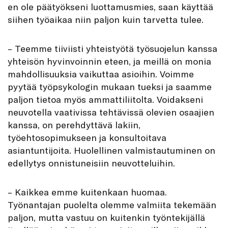
en ole päätyökseni luottamusmies, saan käyttää
siihen työaikaa niin paljon kuin tarvetta tulee.
– Teemme tiiviisti yhteistyötä työsuojelun kanssa
yhteisön hyvinvoinnin eteen, ja meillä on monia
mahdollisuuksia vaikuttaa asioihin. Voimme
pyytää työpsykologin mukaan tueksi ja saamme
paljon tietoa myös ammattiliitolta. Voidakseni
neuvotella vaativissa tehtävissä olevien osaajien
kanssa, on perehdyttävä lakiin,
työehtosopimukseen ja konsultoitava
asiantuntijoita. Huolellinen valmistautuminen on
edellytys onnistuneisiin neuvotteluihin.
– Kaikkea emme kuitenkaan huomaa.
Työnantajan puolelta olemme valmiita tekemään
paljon, mutta vastuu on kuitenkin työntekijällä