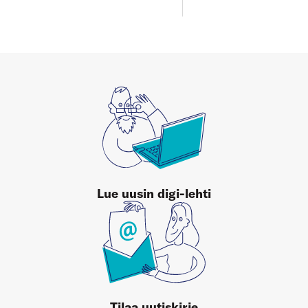
Lue uusin digi-lehti
Tilaa uutiskirje