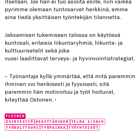
itsellään. Jos hän ei tuo asioita esille, niin vaikka
pyrimme olemaan tuntosarvet herkkinä, emme
aina tiedä yksittäisen työntekijän tilannetta.
Jaksamisen tukemiseen talossa on käytössä
kuntosali, erilaisia liikuntaryhmiä, liikunta- ja
kulttuurisetelit sekä joka
vuosi laadittavat terveys- ja hyvinvointistrategiat.
– Työnantaja kyllä ymmärtää, että mitä paremmin
ihminen voi henkisesti ja fyysisesti, sitä
paremmin hän motivoituu ja työt hoituvat,
kiteyttää Ostonen. •
Categories:
YLEINEN
Tags:
ESIMIESTYÖ
KEHITTÄMINEN
TELMA 3/2019
TYÖKULTTUURI
TYÖPAIKKA
TYÖYHTEISÖT