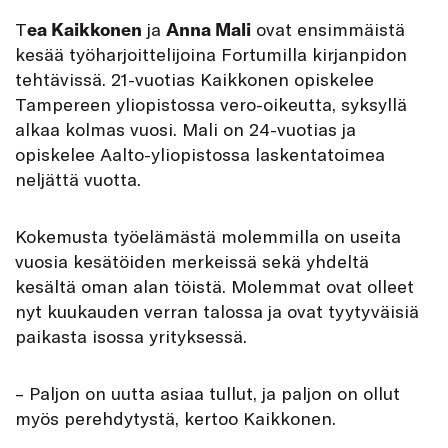
T
ea Kaikkonen
ja
Anna Mali
ovat ensimmäistä
kesää työharjoittelijoina Fortumilla kirjanpidon
tehtävissä. 21-vuotias Kaikkonen opiskelee
Tampereen yliopistossa vero-oikeutta, syksyllä
alkaa kolmas vuosi. Mali on 24-vuotias ja
opiskelee Aalto-yliopistossa laskentatoimea
neljättä vuotta.
Kokemusta työelämästä molemmilla on useita
vuosia kesätöiden merkeissä sekä yhdeltä
kesältä oman alan töistä. Molemmat ovat olleet
nyt kuukauden verran talossa ja ovat tyytyväisiä
paikasta isossa yrityksessä.
– Paljon on uutta asiaa tullut, ja paljon on ollut
myös perehdytystä, kertoo Kaikkonen.