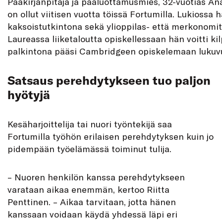
Pääkirjanpitäjä ja pääluottamusmies, 32-vuotias An
on ollut viitisen vuotta töissä Fortumilla. Lukiossa h
kaksoistutkintona sekä ylioppilas- että merkonomi
Laureassa liiketaloutta opiskellessaan hän voitti kil
palkintona pääsi Cambridgeen opiskelemaan luku­v
Satsaus perehdytykseen tuo paljon
hyötyjä
Kesäharjoittelija tai nuori työntekijä saa
Fortumilla työhön erilaisen perehdytyksen kuin jo
pidempään työelämässä toiminut tulija.
– Nuoren henkilön kanssa perehdytykseen
varataan aikaa enemmän, kertoo Riitta
Penttinen. – Aikaa tarvitaan, jotta hänen
kanssaan voidaan käydä yhdessä läpi eri