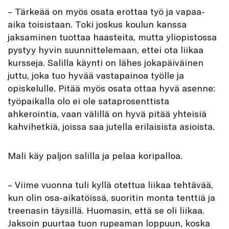
– Tärkeää on myös osata erottaa työ ja vapaa-
aika toisistaan. Toki joskus koulun kanssa
jaksaminen tuottaa haasteita, mutta yliopistossa
pystyy hyvin suunnittelemaan, ettei ota liikaa
kursseja. Salilla käynti on lähes jokapäiväinen
juttu, joka tuo hyvää vastapainoa työlle ja
opiskelulle. Pitää myös osata ottaa hyvä asenne:
työpaikalla olo ei ole sataprosenttista
ahkerointia, vaan välillä on hyvä pitää yhteisiä
kahvihetkiä, joissa saa jutella erilaisista asioista.
Mali käy paljon salilla ja pelaa koripalloa.
– Viime vuonna tuli kyllä otettua liikaa tehtävää,
kun olin osa-aikatöissä, suoritin monta tenttiä ja
treenasin täysillä. Huomasin, että se oli liikaa.
Jaksoin puurtaa tuon rupeaman loppuun, koska