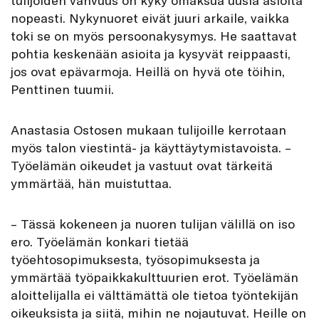
nopeasti. Nykynuoret eivät juuri arkaile, vaikka
toki se on myös persoonakysymys. He saattavat
pohtia keskenään asioita ja kysyvät reippaasti,
jos ovat epävarmoja. Heillä on hyvä ote töihin,
Penttinen tuumii.
Anastasia Ostosen mukaan tulijoille kerrotaan
myös talon viestintä- ja käyttäytymistavoista. –
Työelämän oikeudet ja vastuut ovat tärkeitä
ymmärtää, hän muistuttaa.
– Tässä kokeneen ja nuoren tulijan välillä on iso
ero. Työelämän konkari tietää
työehtosopimuksesta, työsopimuksesta ja
ymmärtää työpaikkakulttuurien erot. Työelämän
aloittelijalla ei välttämättä ole tietoa työntekijän
oikeuksista ja siitä, mihin ne nojautuvat. Heille on