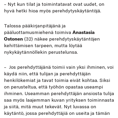
– Nyt kun tilat ja toimintatavat ovat uudet, on
hyvä hetki hioa myös perehdytyskäytäntöjä.
Talossa pääkirjanpitäjänä ja
pääluottamusmiehenä toimiva
Anastasia
Ostonen
(32) näkee perehdytyskäytäntöjen
kehittämisen tarpeen, mutta löytää
nykykäytännöllekin perustelunsa.
– Jos perehdyttäjänä toimii vain yksi ihminen, voi
käydä niin, että tulijan ja perehdyttäjän
henkilökemiat ja tavat toimia eivät kohtaa. Siksi
on perusteltua, että työhön opastaa useampi
ihminen. Useamman perehdyttäjän ansiosta tulija
saa myös laajemman kuvan yrityksen toiminnasta
ja siitä, mitä muut tekevät. Nyt luvassa on
käytäntö, jossa perehdyttäjiä on useita ja tämän