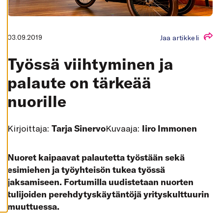
K
A
I
K
K
03.09.2019
Jaa artikkeli
I
H
Työssä viihtyminen ja
Y
V
Ä
palaute on tärkeää
K
S
nuorille
Y
K
A
I
K
Kirjoittaja:
Tarja Sinervo
Kuvaaja:
Iiro Immonen
K
I
E
V
Nuoret kaipaavat palautetta työstään sekä
Ä
S
esimiehen ja työyhteisön tukea työssä
T
E
jaksamiseen. Fortumilla uudistetaan nuorten
E
T
tulijoiden perehdytyskäytäntöjä yrityskulttuurin
muuttuessa.