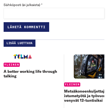
Sähköposti (ei julkaista) *
LISÄÄ LUETTAVA
Categories:
YLEINEN
A better working life through
talking
Categories:
YLEINEN
Metsäkoneenkuljettajan
istumatyötä ja työvuoro
venyvät 12-tuntisiksi