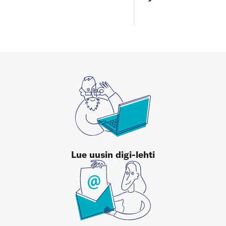
Lue uusin digi-lehti