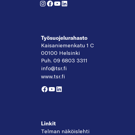
Instagram
Facebook
YouTube
LinkedIn
Työsuojelurahasto
Kaisaniemenkatu 1 C
00100 Helsinki
Puh. 09 6803 3311
info@tsr.fi
www.tsr.fi
Facebook
YouTube
LinkedIn
Linkit
Telman näköislehti