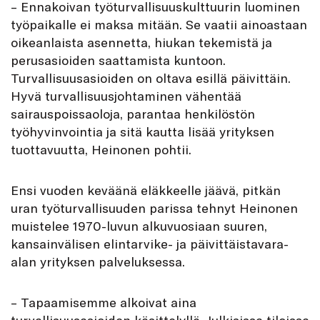
– Ennakoivan työturvallisuuskulttuurin luominen
työpaikalle ei maksa mitään. Se vaatii ainoastaan
oikeanlaista asennetta, hiukan tekemistä ja
perusasioiden saattamista kuntoon.
Turvallisuusasioiden on oltava esillä päivittäin.
Hyvä turvallisuusjohtaminen vähentää
sairauspoissaoloja, parantaa henkilöstön
työhyvinvointia ja sitä kautta lisää yrityksen
tuottavuutta, Heinonen pohtii.
Ensi vuoden keväänä eläkkeelle jäävä, pitkän
uran työturvallisuuden parissa tehnyt Heinonen
muistelee 1970-luvun alkuvuosiaan suuren,
kansainvälisen elintarvike- ja päivittäistavara-
alan yrityksen palveluksessa.
– Tapaamisemme alkoivat aina
turvallisuusasioiden käsittelyllä. Julkisissa tiloissa