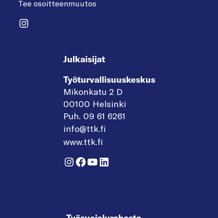
Tee osoitteenmuutos
Instagram
Julkaisijat
Työturvallisuuskeskus
Mikonkatu 2 D
00100 Helsinki
Puh. 09 61 6261
info@ttk.fi
www.ttk.fi
Instagram
Facebook
YouTube
LinkedIn
Työsuojelurahasto