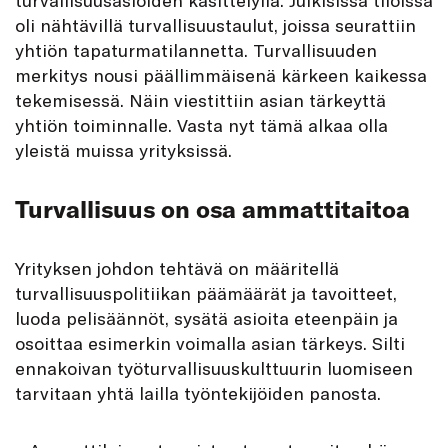
oli nähtävillä turvallisuustaulut, joissa seurattiin
yhtiön tapaturmatilannetta. Turvallisuuden
merkitys nousi päällimmäisenä kärkeen kaikessa
tekemisessä. Näin viestittiin asian tärkeyttä
yhtiön toiminnalle. Vasta nyt tämä alkaa olla
yleistä muissa yrityksissä.
Turvallisuus on osa ammattitaitoa
Yrityksen johdon tehtävä on määritellä
turvallisuuspolitiikan päämäärät ja tavoitteet,
luoda pelisäännöt, sysät
ä
asioita eteenpäin ja
osoittaa esimerkin voimalla asian tärkeys. Silti
ennakoivan työturvallisuuskulttuurin luomiseen
tarvitaan yhtä lailla työntekijöiden panosta.