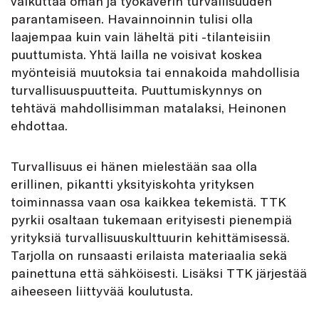
vaikuttaa oman ja työkaverin turvallisuuden
parantamiseen. Havainnoinnin tulisi olla
laajempaa kuin vain läheltä piti -tilanteisiin
puuttumista. Yhtä lailla ne voisivat koskea
myönteisiä muutoksia tai ennakoida mahdollisia
turvallisuuspuutteita. Puuttumiskynnys on
tehtävä mahdollisimman matalaksi, Heinonen
ehdottaa.
Turvallisuus ei hänen mielestään saa olla
erillinen, pikantti yksityiskohta yrityksen
toiminnassa vaan osa kaikkea tekemistä. TTK
pyrkii osaltaan tukemaan erityisesti pienempiä
yrityksiä turvallisuuskulttuurin kehittämisessä.
Tarjolla on runsaasti erilaista materiaalia sekä
painettuna että sähköisesti. Lisäksi TTK järjestää
aiheeseen liittyvää koulutusta.