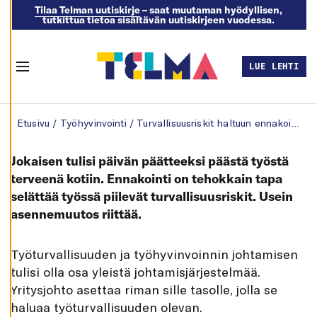
Tilaa Telman uutiskirje
– saat muutaman hyödyllisen,
tutkittua tietoa sisältävän uutiskirjeen vuodessa.
M
U
O
K
LUE LEHTI
K
Menu
A
A
E
Skip to content
V
Etusivu
/
Työhyvinvointi
/
Turvallisuusriskit haltuun ennakoimalla
Ä
S
T
E
Jokaisen tulisi päivän päätteeksi päästä työstä
A
S
terveenä kotiin. Ennakointi on tehokkain tapa
E
selättää työssä piilevät turvallisuusriskit. Usein
T
U
asennemuutos riittää.
K
S
I
A
T
yöturvallisuuden ja työhyvinvoinnin johtamisen
K
tulisi olla osa yleistä johtamisjärjestelmää.
I
E
Yritysjohto asettaa riman sille tasolle, jolla se
L
L
haluaa työturvallisuuden olevan.
Ä