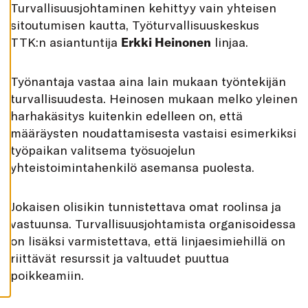
Turvallisuusjohtaminen kehittyy vain yhteisen
K
A
sitoutumisen kautta, Työturvallisuuskeskus
I
K
TTK:n asiantuntija
Erkki Heinonen
linjaa.
K
I
H
Työnantaja vastaa aina lain mukaan työntekijän
Y
V
turvallisuudesta. Heinosen mukaan melko yleinen
Ä
harhakäsitys kuitenkin edelleen on, että
K
S
määräysten noudattamisesta vastaisi esimerkiksi
Y
K
työpaikan valitsema työsuojelun
A
I
yhteistoimintahenkilö asemansa puolesta.
K
K
I
E
Jokaisen olisikin tunnistettava omat roolinsa ja
V
Ä
vastuunsa. Turvallisuusjohtamista organisoidessa
S
on lisäksi varmistettava, että linjaesimiehillä on
T
E
riittävät resurssit ja valtuudet puuttua
E
T
poikkeamiin.