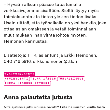
– Hyvään alkuun pääsee tutustumalla
verkkosivujemme sisältöön. Sieltä löytyy myös
toimialakohtaista tietoa yleisen tiedon lisäksi.
Usein riittää, että työpaikalla on yksi henkilö, joka
ottaa asian omakseen ja vetää toiminnallaan
muut mukaan ihan ylintä johtoa myöten,
Heinonen kannustaa.
Lisätietoja: TTK, asiantuntija Erkki Heinonen,
040 716 5916, erkki.heinonen@ttk.fi
Categories:
TYÖHYVINVOINTI
Tags:
HYVINVOINTI
TELMA 1/2016
TURVALLISUUS
TURVALLISUUSKULTTUURI
Anna palautetta jutusta
Mitä ajatuksia juttu sinussa herätti? Entä haluaisitko kuulla tästä