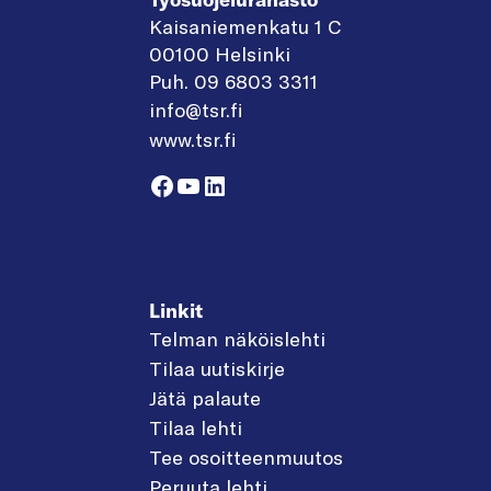
Kaisaniemenkatu 1 C
00100 Helsinki
Puh. 09 6803 3311
info@tsr.fi
www.tsr.fi
Facebook
YouTube
LinkedIn
Linkit
Telman näköislehti
Tilaa uutiskirje
Jätä palaute
Tilaa lehti
Tee osoitteenmuutos
Peruuta lehti