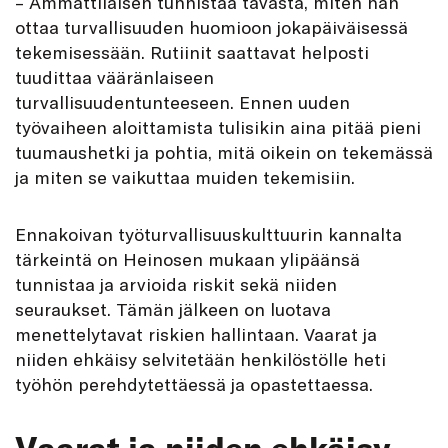
– Ammattilaisen tunnistaa tavasta, miten hän
ottaa turvallisuuden huomioon jokapäiväisessä
tekemisessään. Rutiinit saattavat helposti
tuudittaa vääränlaiseen
turvallisuudentunteeseen. Ennen uuden
työvaiheen aloittamista tulisikin aina pitää pieni
tuumaushetki ja pohtia, mitä oikein on tekemässä
ja miten se vaikuttaa muiden tekemisiin.
Ennakoivan työturvallisuuskulttuurin kannalta
tärkeintä on Heinosen mukaan ylipäänsä
tunnistaa ja arvioida riskit sekä niiden
seuraukset. Tämän jälkeen on luotava
menettelytavat riskien hallintaan. Vaarat ja
niiden ehkäisy selvitetään henkilöstölle heti
työhön perehdytettäessä ja opastettaessa.
Vaarat ja niiden ehkäisy