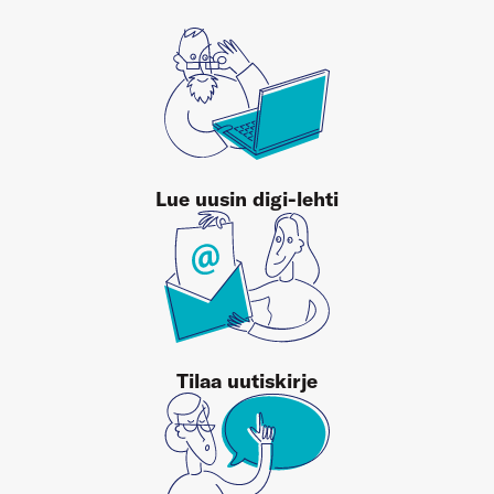
Lue uusin digi-lehti
Tilaa uutiskirje