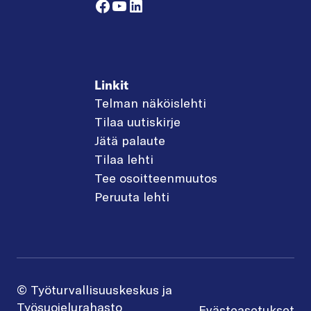
Facebook
YouTube
LinkedIn
Linkit
Telman näköislehti
Tilaa uutiskirje
Jätä palaute
Tilaa lehti
Tee osoitteenmuutos
Peruuta lehti
© Työturvallisuuskeskus ja
Työsuojelurahasto
Evästeasetukset