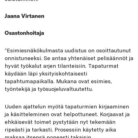
Jaana Virtanen
Osastonhoitaja
”Esimiesnäkökulmasta uudistus on osoittautunut
onnistuneeksi. Se antaa yhtenäiset pelisäännöt ja
hyvät työkalut arjen tilanteisiin. Tapaturmat
käydään läpi yksityiskohtaisesti
tapahtumapaikalla. Mukana ovat esimies,
työntekijä ja työsuojeluvaltuutettu.
Uuden ajattelun myötä tapaturmien kirjaaminen
ja käsitteleminen ovat helpottuneet. Korjaavat ja
ehkäisevät toimet pystytään nyt tekemään
ripeästi ja tarkasti. Prosessiin käytetty aika
maksaa itsensä nopeasti takaisin.