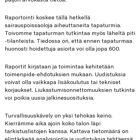
Raportointi koskee tällä hetkellä
sairauspoissaoloja aiheuttaneita tapaturmia.
Toivomme tapaturman tutkintaa myös läheltä piti
-tilanteista. Tiedossa on, että ennen tapaturmaa
huonosti hoidettuja asioita voi olla jopa 600.
Raportit kirjataan ja toimintaa kehitetään
toimenpide-ehdotuksien mukaan. Uudistuksia
voivat olla vaikkapa lisäkoulutus tai tekniset
korjaukset. Liukastumisonnettomuuksien tutkinta
voi poikia uusia jalkinesuosituksia.
Turvallisuuskävely on yksi tehokas keino.
Kierrämme aika ajoin koko talon läpi
tarkistuslistojen kanssa. Kattava tietomäärä on
elintärkeää analysointia ja uudistuksia tehtäessä.