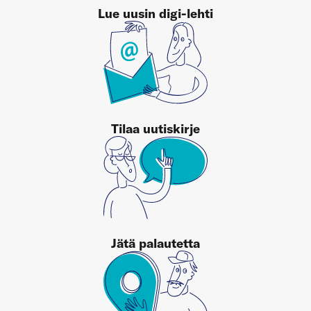
Lue uusin digi-lehti
Tilaa uutiskirje
Jätä palautetta