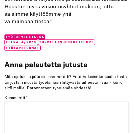
Haastan myös vakuutusyhtiöt mukaan, jotta
saisimme käyttöömme yhä
valmiimpaa tietoa.”
Categories:
TYÖTURVALLISUUS
Tags:
TELMA 4/2015
TURVALLISUUSKULTTUURI
TYÖTAPATURMAT
Anna palautetta jutusta
Mitä ajatuksia juttu sinussa herätti? Entä haluaisitko kuulla tästä
tai jostain muusta työelämään liittyvästä aiheesta lisää - kerro
siitä meille. Parannetaan työelämää yhdessä!
Kommentti
*