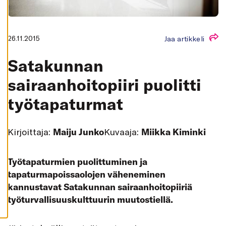
K
A
I
K
K
26.11.2015
Jaa artikkeli
I
H
Satakunnan
Y
V
Ä
sairaanhoitopiiri puolitti
K
S
työtapaturmat
Y
K
A
I
K
Kirjoittaja:
Maiju Junko
Kuvaaja:
Miikka Kiminki
K
I
E
V
Työtapaturmien puolittuminen ja
Ä
S
tapaturmapoissaolojen väheneminen
T
E
kannustavat Satakunnan sairaanhoitopiiriä
E
T
työturvallisuuskulttuurin muutostiellä.