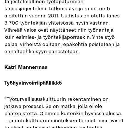
J
ärjestelmällinen työtapaturmien
kirjausjärjestelmä, tutkimustyö ja raportointi
aloitettiin vuonna 2011. Uudistus on otettu lähes
3 700 työntekijän yhteisössä hyvin vastaan.
Vihreää valoa ovat näyttäneet niin työnantaja
kuin esimies- ja työntekijäporraskin. Yhteistyö
pelaa: virheistä opitaan, epäkohtia poistetaan ja
ennaltaehkäisyyn panostetaan.
Katri Mannermaa
Työhyvinvointipäällikkö
”Työturvallisuuskulttuurin rakentaminen on
jatkuva prosessi. Se on matka, jolla ei ole
päätepistettä. Olemme kuitenkin hyvässä alussa.
Toimintakulttuurin muutoksen tuomat positiiviset
tulokset motivoivat jatkamaan käytäntöä.