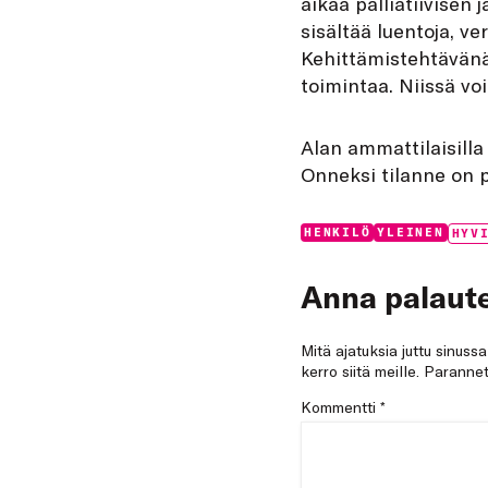
aikaa palliatiivisen
sisältää luentoja, v
Kehittämistehtävänä
toimintaa. Niissä vo
Alan ammattilaisilla 
Onneksi tilanne on p
Categories:
Tags:
HENKILÖ
YLEINEN
HYV
Anna palaute
Mitä ajatuksia juttu sinuss
kerro siitä meille. Paran
Kommentti
*