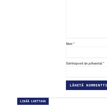
Nimi *
Sähköposti (ei julkaista) *
LISÄÄ LUETTAVA