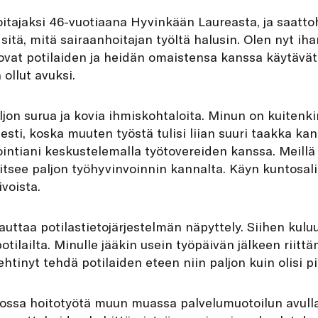
itajaksi 46-vuotiaana Hyvinkään Laureasta, ja saatto
 sitä, mitä sairaanhoitajan työltä halusin. Olen nyt i
ovat potilaiden ja heidän omaistensa kanssa käytävät
 ollut avuksi.
jon surua ja kovia ihmiskohtaloita. Minun on kuitenk
ti, koska muuten työstä tulisi liian suuri taakka kan
intiani keskustelemalla työtovereiden kanssa. Meillä
kitsee paljon työhyvinvoinnin kannalta. Käyn kuntosali
ivoista.
uttaa potilastietojärjestelmän näpyttely. Siihen kuluu 
potilailta. Minulle jääkin usein työpäivän jälkeen riitt
ehtinyt tehdä potilaiden eteen niin paljon kuin olisi pi
kossa hoitotyötä muun muassa palvelumuotoilun avulla