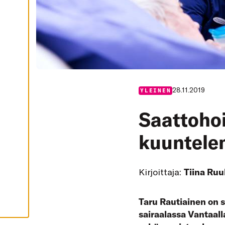
I
K
K
I
H
Y
V
Ä
K
S
Y
K
28.11.2019
YLEINEN
A
I
K
Saattohoi
K
I
E
kuuntele
V
Ä
S
T
E
Kirjoittaja:
Tiina Ruu
E
T
Taru Rautiainen on s
sairaalassa Vantaall