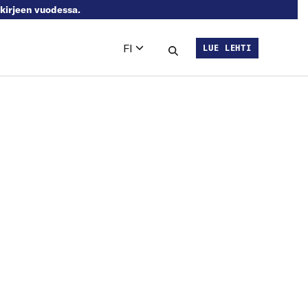
skirjeen vuodessa.
FI
LUE LEHTI
Languages
Hae sivustolta