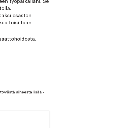
een työpaikallani. Se
olla.
saksi osaston
ea toisiltaan.
 saattohoidosta.
ittyvästä aiheesta lisää -