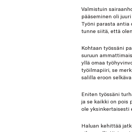
Valmistuin sairaanho
pääseminen oli juuri
Työni parasta antia 
tunne siitä, että olen
Kohtaan työssäni pal
suruun ammattimaises
yllä omaa työhyvinvo
työilmapiiri, se mer
salilla eroon selkäva
Eniten työssäni turha
ja se kaikki on pois 
ole yksinkertaisesti 
Haluan kehittää jat