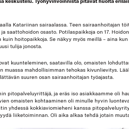
 keskustelu. Työhyvinvoinnista pitävät huolta erilais
alla Katariinan sairaalassa. Teen sairaanhoitajan töitä
en ja saattohoidon osasto. Potilaspaikkoja on 17. Hoido
kuin hoitopaikkoja. Se näkyy myös meillä – aina kun
usi tulija jonosta.
ovat kuunteleminen, saatavilla olo, omaisten lohdutt
n muassa mahdollisimman tehokas kivunlievitys. Lää
llättävän suuren osan sairaanhoitajan työajasta.
in pitopalveluyrittäjä, ja eräs iso asiakkaamme oli ha
vien omaisten kohtaaminen oli minulle hyvin luonteva
ritin yhdessä kokkiaviomieheni kanssa pitopalveluyrity
dä liiketoiminnan. Oli aika alkaa tehdä jotain muuta