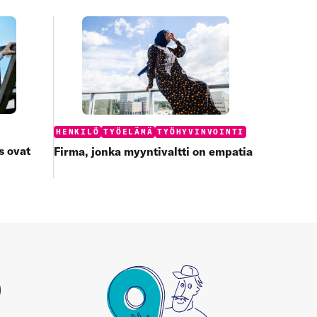
Categories:
HENKILÖ
TYÖELÄMÄ
TYÖHYVINVOINTI
s ovat
Firma, jonka myyntivaltti on empatia