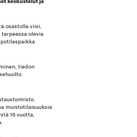
et keskustelut ja
 osastolla viisi,
n tarpeessa olevia
 potilaspaikka
aminen, tiedon
kehuolto
utaustoimisto.
a muistotilaisuuksia
stä 16 vuotta,
.