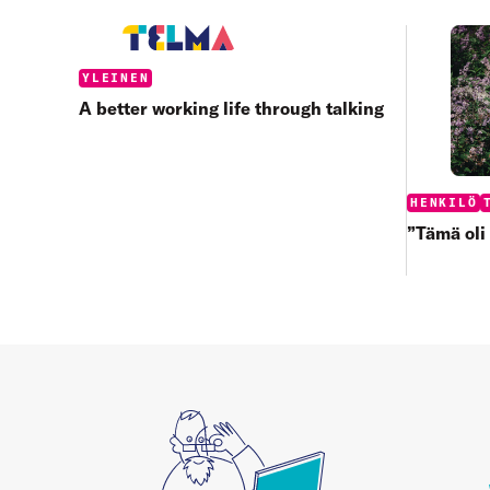
Categories:
YLEINEN
A better working life through talking
Categories
HENKILÖ
”Tämä oli