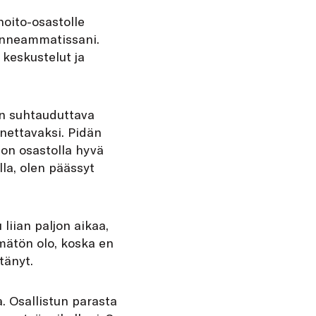
hoito-osastolle
hanneammatissani.
 keskustelut ja
in suhtauduttava
nettavaksi. Pidän
 on osastolla hyvä
lla, olen päässyt
liian paljon aikaa,
ämätön olo, koska en
tänyt.
. Osallistun parasta