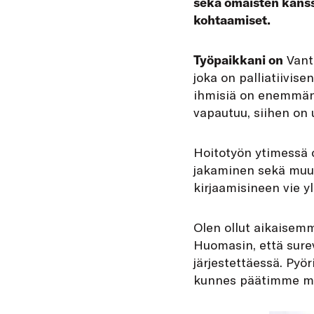
sekä omaisten kanssa
kohtaamiset.
Työpaikkani on
Vanta
joka on palliatiivis
ihmisiä on enemmän 
vapautuu, siihen on u
Hoitotyön ytimessä 
jakaminen sekä muu
kirjaamisineen vie y
Olen ollut aikaisemm
Huomasin, että sure
järjestettäessä. Pyö
kunnes päätimme myy