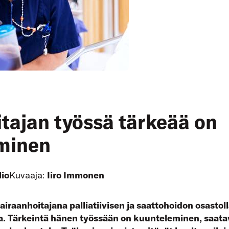
tajan työssä tärkeää on
minen
lio
Kuvaaja:
Iiro Immonen
airaanhoitajana palliatiivisen ja saattohoidon osastol
a. Tärkeintä hänen työssään on kuunteleminen, saatavi