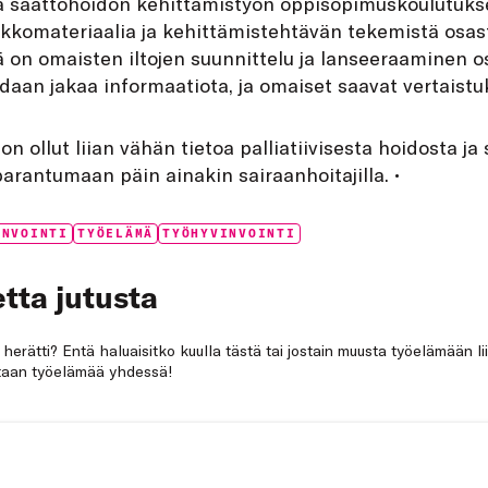
 ja saattohoidon kehittämistyön oppisopimuskoulutuks
erkkomateriaalia ja kehittämistehtävän tekemistä osast
 on omaisten iltojen suunnittelu ja lanseeraaminen o
idaan jakaa informaatiota, ja omaiset saavat vertaistuk
on ollut liian vähän tietoa palliatiivisesta hoidosta ja
arantumaan päin ainakin sairaanhoitajilla. •
INVOINTI
TYÖELÄMÄ
TYÖHYVINVOINTI
tta jutusta
a herätti? Entä haluaisitko kuulla tästä tai jostain muusta työelämään li
netaan työelämää yhdessä!