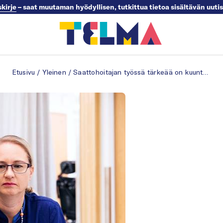
skirje
– saat muutaman hyödyllisen, tutkittua tietoa sisältävän uuti
Etusivu
/
Yleinen
/
Saattohoitajan työssä tärkeää on kuunteleminen