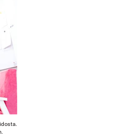
idosta.
.