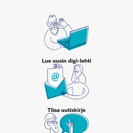
Lue uusin digi-lehti
Tilaa uutiskirje