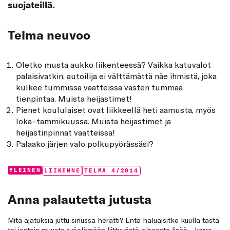
suojateillä.
Telma neuvoo
Oletko musta aukko liikenteessä? Vaikka katuvalot
palaisivatkin, autoilija ei välttämättä näe ihmistä, joka
kulkee tummissa vaatteissa vasten tummaa
tienpintaa. Muista heijastimet!
Pienet koululaiset ovat liikkeellä heti aamusta, myös
loka–tammikuussa. Muista heijastimet ja
heijastinpinnat vaatteissa!
Palaako järjen valo polkupyörässäsi?
Categories:
Tags:
YLEINEN
LIIKENNE
TELMA 4/2014
Anna palautetta jutusta
Mitä ajatuksia juttu sinussa herätti? Entä haluaisitko kuulla tästä
tai jostain muusta työelämään liittyvästä aiheesta lisää - kerro