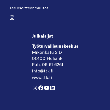
Tee osoitteenmuutos
Instagram
Julkaisijat
Työturvallisuuskeskus
Mikonkatu 2 D
00100 Helsinki
Puh. 09 61 6261
info@ttk.fi
www.ttk.fi
Instagram
Facebook
YouTube
LinkedIn