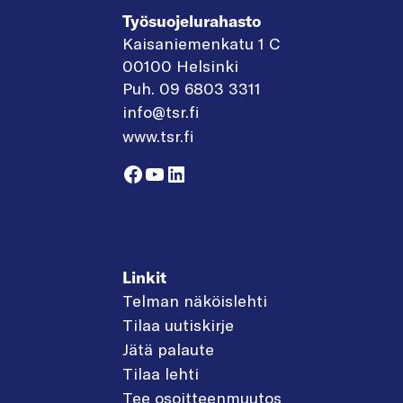
Työsuojelurahasto
Kaisaniemenkatu 1 C
00100 Helsinki
Puh. 09 6803 3311
info@tsr.fi
www.tsr.fi
Facebook
YouTube
LinkedIn
Linkit
Telman näköislehti
Tilaa uutiskirje
Jätä palaute
Tilaa lehti
Tee osoitteenmuutos