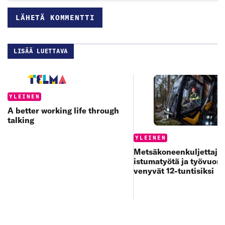
LISÄÄ LUETTAVA
Categories:
YLEINEN
A better working life through
talking
Categories:
YLEINEN
Metsäkoneenkuljettajan
istumatyötä ja työvuoro
venyvät 12-tuntisiksi