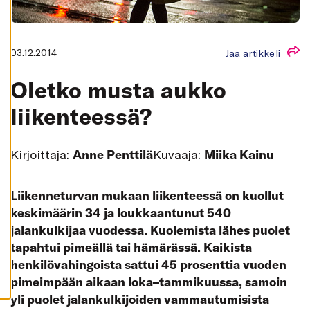
K
A
I
K
K
03.12.2014
Jaa artikkeli
I
H
Oletko musta aukko
Y
V
Ä
liikenteessä?
K
S
Y
K
Kirjoittaja:
Anne Penttilä
Kuvaaja:
Miika Kainu
A
I
K
K
I
Liikenneturvan mukaan liikenteessä on kuollut
E
keskimäärin 34 ja loukkaantunut 540
V
Ä
jalankulkijaa vuodessa. Kuolemista lähes puolet
S
T
tapahtui pimeällä tai hämärässä. Kaikista
E
E
henkilövahingoista sattui 45 prosenttia vuoden
T
pimeimpään aikaan loka–tammikuussa, samoin
yli puolet jalankulkijoiden vammautumisista