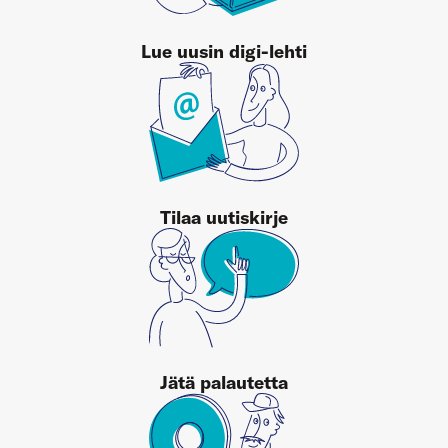
Lue uusin digi-lehti
Tilaa uutiskirje
Jätä palautetta