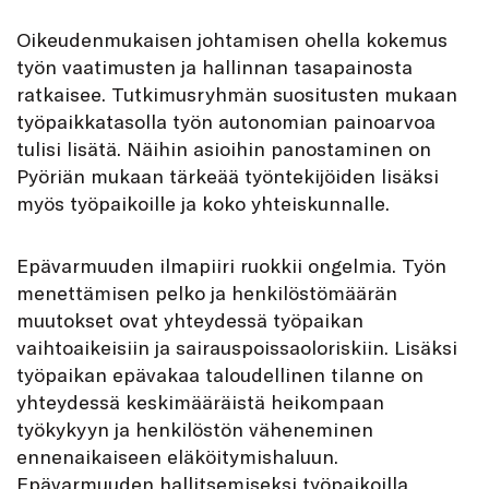
Oikeudenmukaisen johtamisen ohella kokemus
työn vaatimusten ja hallinnan tasapainosta
ratkaisee. Tutkimusryhmän suositusten mukaan
työpaikkatasolla työn autonomian painoarvoa
tulisi lisätä. Näihin asioihin panostaminen on
Pyöriän mukaan tärkeää työntekijöiden lisäksi
myös työpaikoille ja koko yhteiskunnalle.
Epävarmuuden ilmapiiri ruokkii ongelmia. Työn
menettämisen pelko ja henkilöstömäärän
muutokset ovat yhteydessä työpaikan
vaihtoaikeisiin ja sairauspoissaolo­riskiin. Lisäksi
työpaikan epävakaa taloudellinen tilanne on
yhteydessä keskimääräistä heikompaan
työkykyyn ja henkilöstön väheneminen
ennenaikaiseen eläköitymishaluun.
Epävarmuuden hallitsemiseksi työpaikoilla