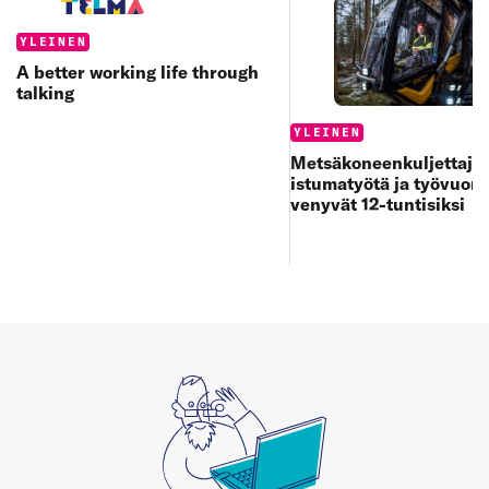
Categories:
YLEINEN
A better working life through
talking
Categories:
YLEINEN
Metsäkoneenkuljettajan
istumatyötä ja työvuoro
venyvät 12-tuntisiksi