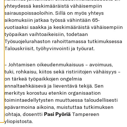
K
yhteydessä keskimääräistä vähäisempiin
A
I
sairauspoissaoloihin. Sillä on myös yhteys
K
K
aikomuksiin jatkaa työssä vähintään 65-
I
vuotiaaksi saakka ja keskimääräistä vähäisempiin
H
työpaikan vaihtoaikeisiin, todetaan
Y
V
Työsuojelurahaston rahoittamassa tutkimuksessa
Ä
K
Talous­kriisit, työhyvinvointi ja työurat.
S
Y
K
A
– Johtamisen oikeudenmukaisuus – avoimuus,
I
tuki, rohkaisu, kiitos sekä ristiriitojen vähäisyys –
K
K
on tärkeä työpaikkojen ongelmia
I
E
ennaltaehkäisevä ja lieventävä tekijä. Sen
V
Ä
merkitys korostuu etenkin organisaation
S
T
toimintaedellytysten muuttuessa taloudellisesti
E
epävarmoina aikoina, muistuttaa tutkimuksen
E
T
johtaja, dosentti
Pasi Pyöriä
Tampereen
yliopistosta.