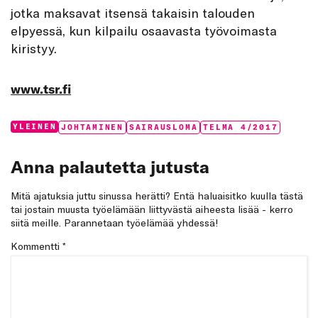
jotka maksavat itsensä takaisin talouden
elpyessä, kun kilpailu osaavasta työvoimasta
kiristyy.
www.tsr.fi
Categories:
Tags:
YLEINEN
JOHTAMINEN
SAIRAUSLOMA
TELMA 4/2017
Anna palautetta jutusta
Mitä ajatuksia juttu sinussa herätti? Entä haluaisitko kuulla tästä
tai jostain muusta työelämään liittyvästä aiheesta lisää - kerro
siitä meille. Parannetaan työelämää yhdessä!
Kommentti
*