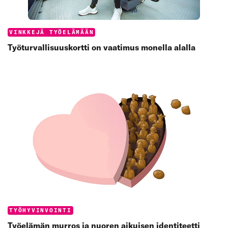
Categories:
VINKKEJÄ TYÖELÄMÄÄN
Työturvallisuus­kortti on vaatimus monella alalla
Categories:
TYÖHYVINVOINTI
Työelämän murros ja nuoren aikuisen identiteetti