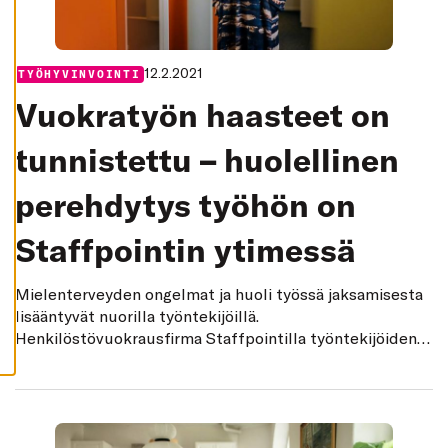
K
I
H
Y
12.2.2021
Categories:
TYÖHYVINVOINTI
V
Ä
Vuokratyön haasteet on
K
S
Y
tunnistettu – huolellinen
K
A
I
K
perehdytys työhön on
K
I
E
Staffpointin ytimessä
V
Ä
S
T
Mielenterveyden ongelmat ja huoli työssä jaksamisesta
E
lisääntyvät nuorilla työntekijöillä.
E
T
Henkilöstövuokrausfirma Staffpointilla työntekijöiden
hyvinvointia tuetaan työsuhteen kaikissa vaiheissa.