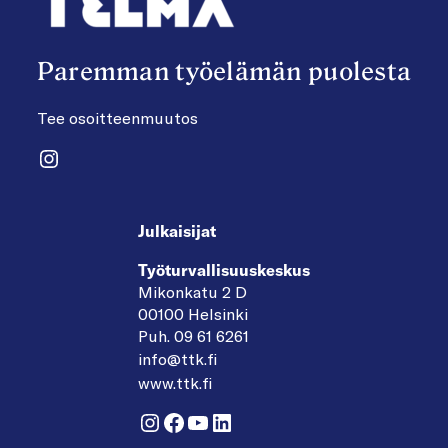
Paremman työelämän puolesta
Tee osoitteenmuutos
Instagram
Julkaisijat
Työturvallisuuskeskus
Mikonkatu 2 D
00100 Helsinki
Puh. 09 61 6261
info@ttk.fi
www.ttk.fi
Instagram
Facebook
YouTube
LinkedIn