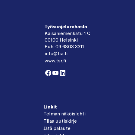
Työsuojelurahasto
Kaisaniemenkatu 1 C
00100 Helsinki
Puh. 09 6803 3311
info@tsr.fi
www.tsr.fi
Facebook
YouTube
LinkedIn
Linkit
Telman näköislehti
Tilaa uutiskirje
Jätä palaute