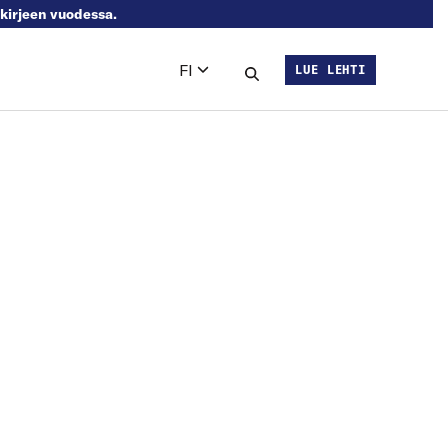
skirjeen vuodessa.
FI
LUE LEHTI
Languages
Hae sivustolta