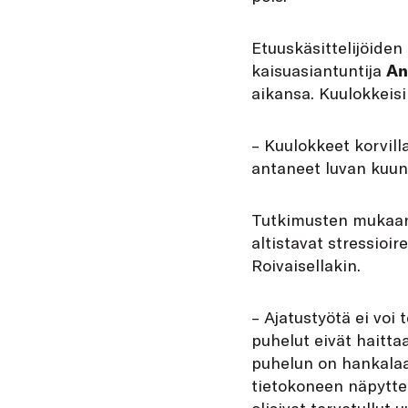
Etuuskäsittelijöiden
kaisuasiantuntija
An
aikansa. Kuulokkeisii
– Kuulokkeet korvilla
antaneet luvan kuunn
Tutkimusten mukaan 
altistavat stressioir
Roivaisellakin.
– Ajatustyötä ei voi
puhelut eivät haitt
puhelun on hankalaa,
tietokoneen näpyttel
olisivat tervetullut u