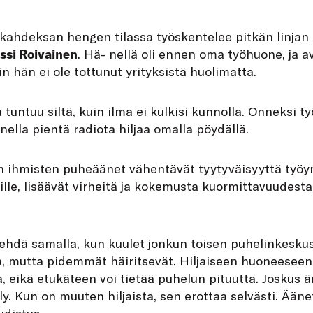
 kahdeksan hengen tilassa työskentelee pitkän linjan 
ssi Roivainen
. Hä- nellä oli ennen oma työhuone, ja av
n hän ei ole tottunut yrityksistä huolimatta.
 tuntuu siltä, kuin ilma ei kulkisi kunnolla. Onneksi t
ella pientä radiota hiljaa omalla pöydällä.
ihmisten puheäänet vähentävät tyytyväisyyttä työy
eille, lisäävät virheitä ja kokemusta kuormittavuudest
 tehdä samalla, kun kuulet jonkun toisen puhelinkesku
aa, mutta pidemmät häiritsevät. Hiljaiseen huoneesee
 eikä etukäteen voi tietää puhelun pituutta. Joskus ä
y. Kun on muuten hiljaista, sen erottaa selvästi. Ää
udistus.