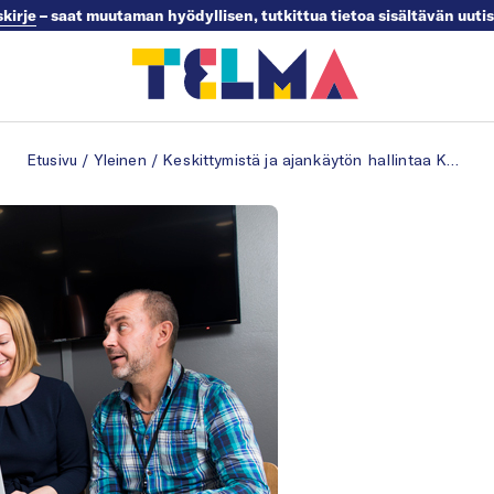
skirje
– saat muutaman hyödyllisen, tutkittua tietoa sisältävän uuti
Etusivu
/
Yleinen
/
Keskittymistä ja ajankäytön hallintaa Kelan toimitiloissa