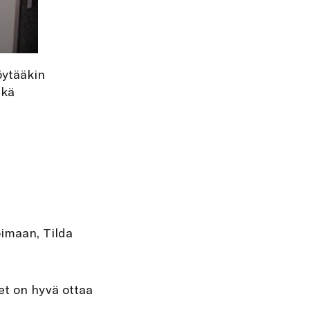
öytääkin
ikä
oimaan, Tilda
et on hyvä ottaa