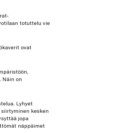
rat-
otilaan totuttelu vie
yökaverit ovat
mpäristöön,
a. Näin on
stelua. Lyhyet
n siirtyminen kesken
rsyttää jopa
nettömät näppäimet