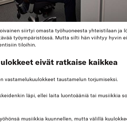
oivainen siirtyi omasta työhuoneesta yhteistilaan ja l
tävää työympäristössä. Mutta silti hän viihtyy hyvin e
entisiin tiloihin.
lokkeet eivät ratkaise kaikkea
 on vastamelukuulokkeet taustamelun torjumiseksi.
keidenkin läpi, ellei laita luontoääniä tai musiikkia s
yöhönsä musiikkia kuunnellen, mutta välillä kuulokke