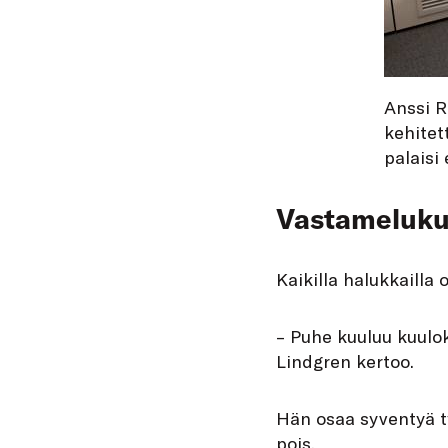
Anssi R
kehitet
palaisi 
Vastamelukuu
Kaikilla halukkailla
– Puhe kuuluu kuulok
Lindgren kertoo.
Hän osaa syventyä t
pois.