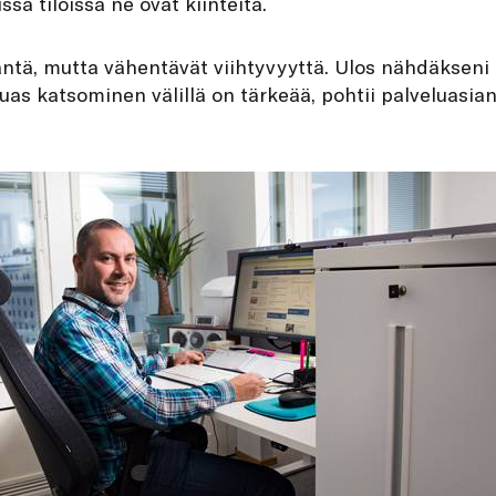
a tiloissa ne ovat kiinteitä.
äntä, mutta vähentävät viihtyvyyttä. Ulos nähdäkseni
auas katsominen välillä on tärkeää, pohtii palveluasia