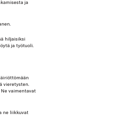
akamisesta ja
ranen.
 hiljaisiksi
tä ja työtuoli.
 häiriöttömään
ä vieretysten.
. Ne vaimentavat
a ne liikkuvat