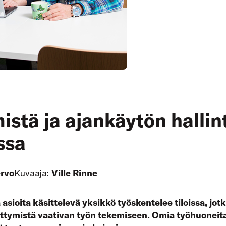
istä ja ajankäytön hallin
ssa
ervo
Kuvaaja:
Ville Rinne
asioita käsittelevä yksikkö työskentelee tiloissa, jotk
tymistä vaativan työn tekemiseen. Omia työhuoneita 