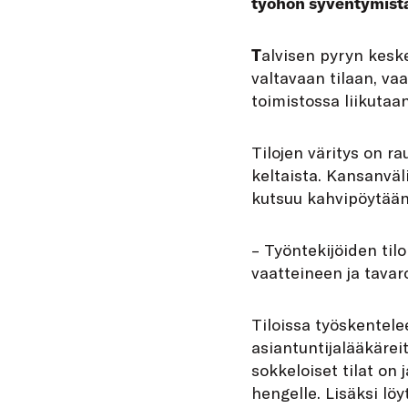
työhön syventymistä
T
alvisen pyryn kesk
valtavaan tilaan, vaa
toimistossa liikutaan
Tilojen väritys on r
keltaista. Kansanvä
kutsuu kahvipöytään 
– Työntekijöiden tilo
vaatteineen ja tavar
Tiloissa työskentele
asiantuntijalääkärei
sokkeloiset tilat on
hengelle. Lisäksi lö