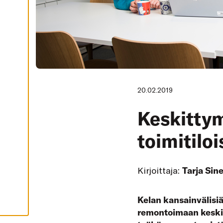
I
K
K
I
H
Y
V
Ä
K
S
Y
K
20.02.2019
A
I
K
Keskittym
K
I
E
toimitiloi
V
Ä
S
T
E
Kirjoittaja:
Tarja Sin
E
T
Kelan kansainvälisiä 
remontoimaan keskit