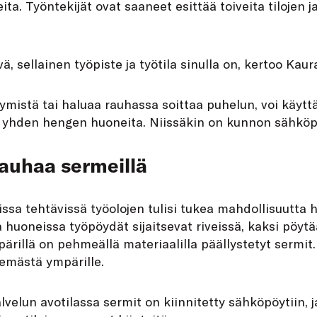
a. Työntekijät ovat saaneet esittää toiveita tilojen j
ä, sellainen työpiste ja työtila sinulla on, kertoo Kau
tymistä tai haluaa rauhassa soittaa puhelun, voi käyttää
 yhden hengen huoneita. Niissäkin on kunnon sähköpöy
auhaa sermeillä
issa tehtävissä työolojen tulisi tukea mahdollisuutta
huoneissa työpöydät sijaitsevat riveissä, kaksi pöytä
rillä on pehmeällä materiaalilla päällystetyt sermit
kemästä ympärille.
velun avotilassa sermit on kiinnitetty sähköpöytiin, j