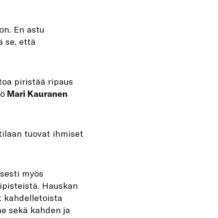
on. En astu
ä se, että
toa piristää ripaus
kö
Mari Kauranen
tilaan tuovat ihmiset
isesti myös
mipisteistä. Hauskan
t kahdelletoista
ne sekä kahden ja