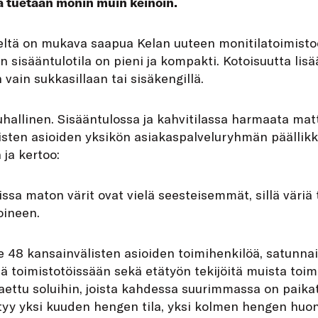
 tuetaan monin muin keinoin.
eltä on mukava saapua Kelan uuteen monitilatoimisto
n sisääntulotila on pieni ja kompakti. Kotoisuutta lisä
 vain sukkasillaan tai sisäkengillä.
auhallinen. Sisääntulossa ja kahvitilassa harmaata mat
listen asioiden yksikön asiakaspalveluryhmän päällik
ja kertoo:
issa maton värit ovat vielä seesteisemmät, sillä väriä 
oineen.
e 48 kansainvälisten asioiden toimihenkilöä, satunna
tä toimistotöissään sekä etätyön tekijöitä muista toi
 jaettu soluihin, joista kahdessa suurimmassa on paika
ytyy yksi kuuden hengen tila, yksi kolmen hengen huo