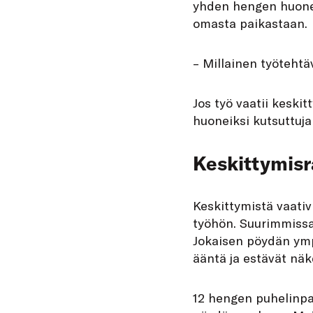
yhden hengen huoneit
omasta paikastaan.
– Millainen työtehtäv
Jos työ vaatii keskit
huoneiksi kutsuttuja
Keskittymisr
Keskittymistä vaativ
työhön. Suurimmissa 
Jokaisen pöydän ympä
ääntä ja estävät nä
12 hengen puhelinpal