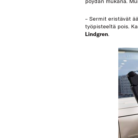
pöydän mukana. Muiss
– Sermit eristävät ä
työpisteeltä pois. K
Lindgren
.