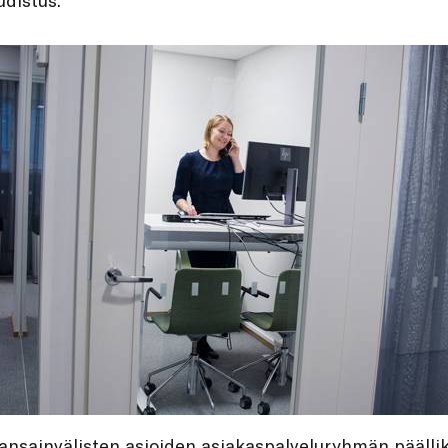
ansainvälisten asioiden asiakaspalveluryhmän päälli