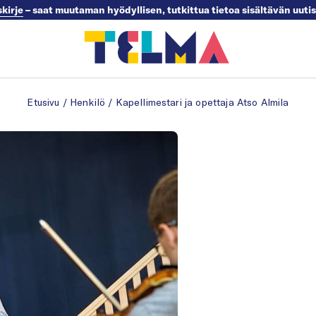
skirje
– saat muutaman hyödyllisen, tutkittua tietoa sisältävän uuti
Etusivu
/
Henkilö
/
Kapellimestari ja opettaja Atso Almila