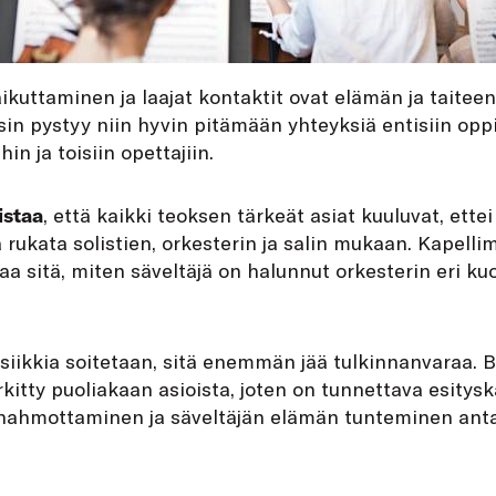
ikuttaminen ja laajat kontaktit ovat elämän ja taiteen
sin pystyy niin hyvin pitämään yhteyksiä entisiin oppil
hin ja toisiin opettajiin.
istaa
, että kaikki teoksen tärkeät asiat kuuluvat, ettei 
 rukata solistien, orkesterin ja salin mukaan. Kapelli
taa sitä, miten säveltäjä on halunnut orkesterin eri k
iikkia soitetaan, sitä enemmän jää tulkinnanvaraa. Ba
rkitty puoliakaan asioista, joten on tunnettava esitysk
n hahmottaminen ja säveltäjän elämän tunteminen anta