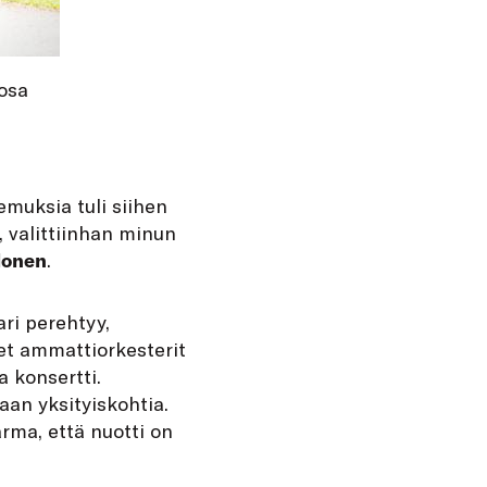
 osa
emuksia tuli siihen
, valittiinhan minun
lonen
.
ari perehtyy,
set ammattiorkesterit
a konsertti.
aan yksityiskohtia.
arma, että nuotti on