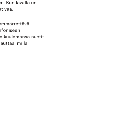
n. Kun lavalla on
tivaa.
n ymmärrettävä
infoniseen
aan kuulemansa nuotit
auttaa, millä