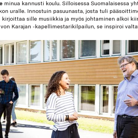
e
minua kannusti koulu. Silloisessa Suomalaisessa yh
on uralle. Innostuin pasuunasta, josta tuli pääsoittim
n kirjoittaa sille musiikkia ja myös johtaminen alkoi k
von Karajan -kapellimestarikilpailun, se inspiroi valta