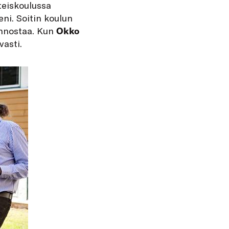
teiskoulussa
eni. Soitin koulun
iinnostaa. Kun
Okko
vasti.