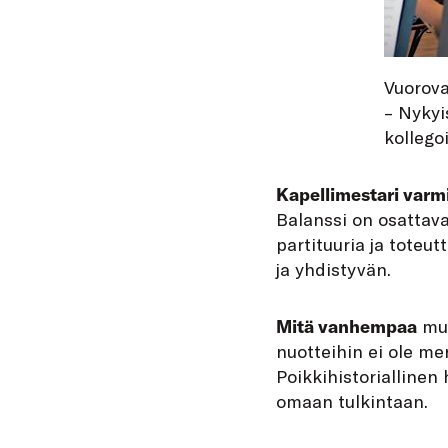
Vuorova
– Nykyi
kollegoi
Kapellimestari varm
Balanssi on osattava
partituuria ja toteut
ja yhdistyvän.
Mitä vanhempaa
mus
nuotteihin ei ole me
Poikkihistorialline
omaan tulkintaan.