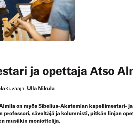
stari ja opettaja Atso Al
ola
Kuvaaja:
Ulla Nikula
Almila on myös Sibelius-Akatemian kapellimestari- ja
professori, säveltäjä ja kolumnisti, pitkän linjan opet
en musiikin moniottelija.