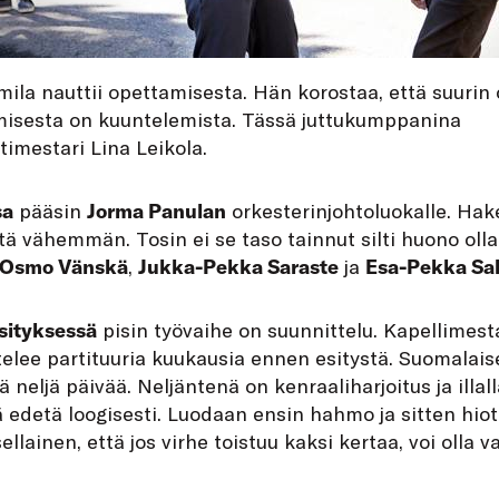
mila nauttii opettamisesta. Hän korostaa, että suurin
isesta on kuuntelemista. Tässä juttukumppanina
timestari Lina Leikola.
sa
pääsin
Jorma Pan
ulan
orkesterinjohtoluokalle. Hak
tä vähemmän. Tosin ei se taso tainnut silti huono olla
Osmo Vänskä
,
Jukka-Pekka Saraste
ja
Esa-Pekka Sa
esityksessä
pisin työvaihe on suunnittelu. Kapellimest
telee partituuria kuukausia ennen esitystä. Suomalai
ä neljä päivää. Neljäntenä on kenraaliharjoitus ja illall
 edetä loogisesti. Luodaan ensin hahmo ja sitten hiot
lainen, että jos virhe toistuu kaksi kertaa, voi olla v