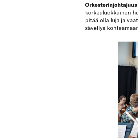
Orkesterinjohtajuus
korkealuokkainen hal
pitää olla luja ja v
sävellys kohtaamaan