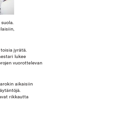
 suola.
aisiin,
toisia jyrätä.
mestari lukee
uorojen vuorottelevan
rokin aikaisiin
äytäntöjä.
vat rikkautta