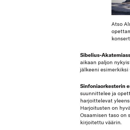
Atso Al
opettam
konsert
Sibelius-Akatemias
aikaan paljon nykyis
jälkeeni esimerkiksi
Sinfoniaorkesterin 
suunnittelee ja opet
harjoittelevat yleens
Harjoitusten on hyvä
Osaamisen taso on sel
kirjoitettu väärin.