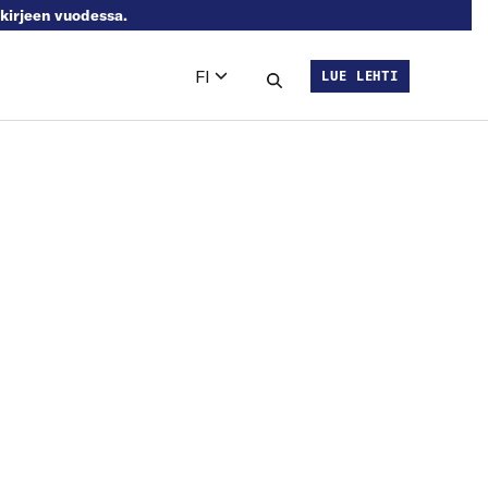
skirjeen vuodessa.
FI
LUE LEHTI
Languages
Hae sivustolta