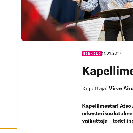
I
K
K
I
H
Y
V
Ä
K
S
Y
K
11.09.2017
HENKILÖ
A
I
K
Kapellime
K
I
E
V
Ä
Kirjoittaja:
Virve Air
S
T
E
E
Kapellimestari Atso 
T
orkesterikoulutuksen 
vaikuttaja – todellin