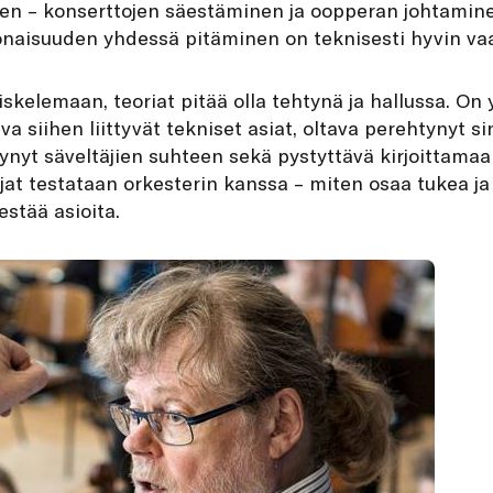
en – konserttojen säestäminen ja oopperan johtamine
konaisuuden yhdessä pitäminen on teknisesti hyvin vaa
skelemaan, teoriat pitää olla tehtynä ja hallussa. O
tava siihen liittyvät tekniset asiat, oltava perehtynyt s
istynyt säveltäjien suhteen sekä pystyttävä kirjoittam
ijat testataan orkesterin kanssa – miten osaa tukea ja 
estää asioita.