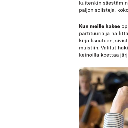
kuitenkin säestämin
paljon solisteja, ko
Kun meille hakee
opi
partituuria ja hallit
kirjallisuuteen, siv
muistiin. Valitut hak
keinoilla koettaa järj