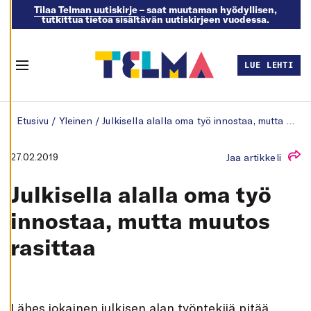
Tilaa Telman uutiskirje
– saat muutaman hyödyllisen,
tutkittua tietoa sisältävän uutiskirjeen vuodessa.
M
U
O
K
LUE LEHTI
K
Menu
A
A
E
Skip to content
V
Etusivu
/
Yleinen
/
Julkisella alalla oma työ innostaa, mutta muutos rasittaa
Ä
S
T
E
27.02.2019
Jaa artikkeli
A
S
E
Julkisella alalla oma työ
T
U
K
innostaa, mutta muutos
S
I
rasittaa
A
K
I
E
L
L
L
ähes jokainen julkisen alan työntekijä pitää
Ä