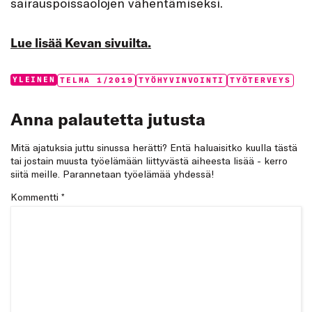
sairauspoissaolojen vähentämiseksi.
Lue lisää Kevan sivuilta.
Categories:
Tags:
YLEINEN
TELMA 1/2019
TYÖHYVINVOINTI
TYÖTERVEYS
Anna palautetta jutusta
Mitä ajatuksia juttu sinussa herätti? Entä haluaisitko kuulla tästä
tai jostain muusta työelämään liittyvästä aiheesta lisää - kerro
siitä meille. Parannetaan työelämää yhdessä!
Kommentti
*