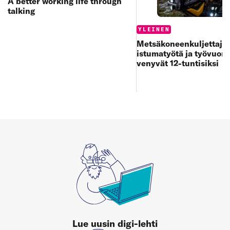
A better working life through
talking
Categories:
YLEINEN
Metsäkoneenkuljettajan
istumatyötä ja työvuoro
venyvät 12-tuntisiksi
Lue uusin digi-lehti