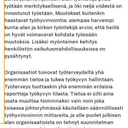
K
työtään merkityksellisenä, ja liki neljä viidestä on
A
I
innostunut työstään. Muutokset kuitenkin
K
K
haastavat työhyvinvointia: aiempaa harvempi
I
kunta-alan ja kirkon työntekijä arvioi, että heillä
H
on hyvät voimavarat kohdata työssään
Y
V
muutoksia. Lisäksi myönteinen kehitys
Ä
K
henkilöstön vaikutusmahdollisuuksissa on
S
pysähtynyt.
Y
K
A
I
Organisaatiot toivovat työterveydeltä yhä
K
K
enemmän tietoa ja tukea työkyvyn hallintaan.
I
E
Työterveys tuottaakin yhä enemmän erilaisia
V
Ä
raportteja työkyvyn tilasta. Tietoa ei silti aina
S
T
osata muuttaa toiminnaksi: vain noin joka
E
toisessa johtoryhmässä käsitellään säännöllisesti
E
T
työhyvinvoinnin mittareita, ja alle puolet julkisen
alan organisaatioista on tehnyt suunnitelman