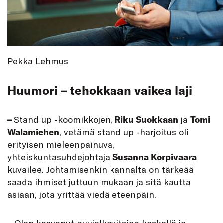
Pekka Lehmus
Huumori – tehokkaan vaikea laji
–
Stand up -koomikkojen,
Riku Suokkaan
ja
Tomi
Walamiehen
, vetämä stand up -harjoitus oli
erityisen mieleenpainuva,
yhteiskuntasuhdejohtaja
Susanna Korpivaara
kuvailee. Johtamisenkin kannalta on tärkeää
saada ihmiset juttuun mukaan ja sitä kautta
asiaan, jota yrittää viedä eteenpäin.
– Olen kasvanut puujalkavitsien keskellä ja