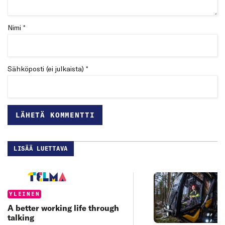
Nimi *
Sähköposti (ei julkaista) *
LISÄÄ LUETTAVA
Categories:
YLEINEN
A better working life through
talking