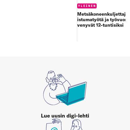
Categories:
YLEINEN
Metsäkoneenkuljettajan
istumatyötä ja työvuoro
venyvät 12-tuntisiksi
Lue uusin digi-lehti