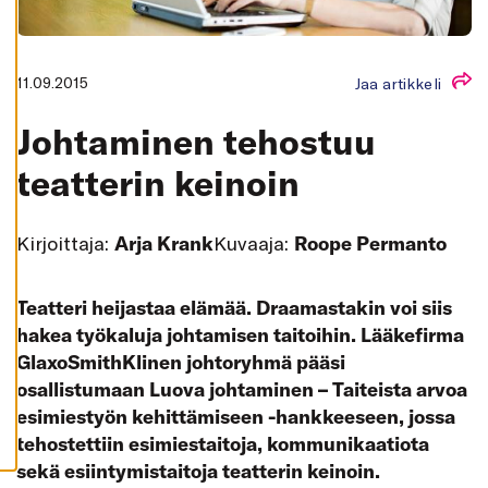
K
A
I
K
K
11.09.2015
Jaa artikkeli
I
H
Johtaminen tehostuu
Y
V
Ä
teatterin keinoin
K
S
Y
K
Kirjoittaja:
Arja Krank
Kuvaaja:
Roope Permanto
A
I
K
K
I
Teatteri heijastaa elämää. Draamastakin voi siis
E
hakea työkaluja johtamisen taitoihin. Lääkefirma
V
Ä
GlaxoSmithKlinen johtoryhmä pääsi
S
T
osallistumaan Luova johtaminen – Taiteista arvoa
E
E
esimiestyön kehittämiseen -hankkeeseen, jossa
T
tehostettiin esimiestaitoja, kommunikaatiota
sekä esiintymistaitoja teatterin keinoin.