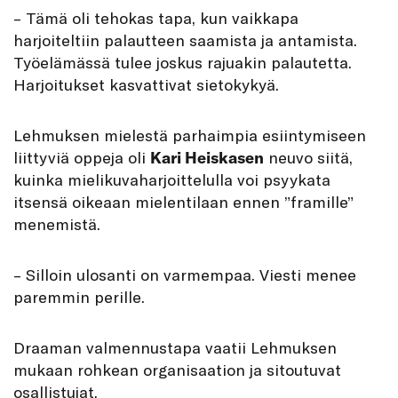
– Tämä oli tehokas tapa, kun vaikkapa
harjoiteltiin palautteen saamista ja antamista.
Työelämässä tulee joskus rajuakin palautetta.
Harjoitukset kasvattivat sietokykyä.
Lehmuksen mielestä parhaimpia esiintymiseen
liittyviä oppeja oli
Kari Heiskasen
neuvo siitä,
kuinka mielikuvaharjoittelulla voi psyykata
itsensä oikeaan mielentilaan ennen ”framille”
menemistä.
– Silloin ulosanti on varmempaa. Viesti menee
paremmin perille.
Draaman valmennustapa vaatii Lehmuksen
mukaan rohkean organisaation ja sitoutuvat
osallistujat.