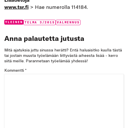
www.tsr.fi
> Hae numerolla 114184.
Categories:
Tags:
YLEINEN
TELMA 3/2015
VALMENNUS
Anna palautetta jutusta
Mitä ajatuksia juttu sinussa herätti? Entä haluaisitko kuulla tästä
tai jostain muusta työelämään liittyvästä aiheesta lisää - kerro
siitä meille. Parannetaan työelämää yhdessä!
Kommentti
*