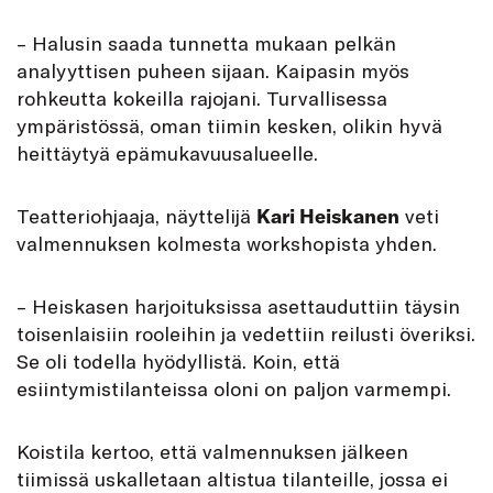
– Halusin saada tunnetta mukaan pelkän
analyyttisen puheen sijaan. Kaipasin myös
rohkeutta kokeilla rajojani. Turvallisessa
ympäristössä, oman tiimin kesken, olikin hyvä
heittäytyä epämukavuusalueelle.
Teatteriohjaaja, näyttelijä
Kari Heiskanen
veti
valmennuksen kolmesta workshopista yhden.
– Heiskasen harjoituksissa asettauduttiin täysin
toisenlaisiin rooleihin ja vedettiin reilusti överiksi.
Se oli todella hyödyllistä. Koin, että
esiintymistilanteissa oloni on paljon varmempi.
Koistila kertoo, että valmennuksen jälkeen
tiimissä uskalletaan altistua tilanteille, jossa ei