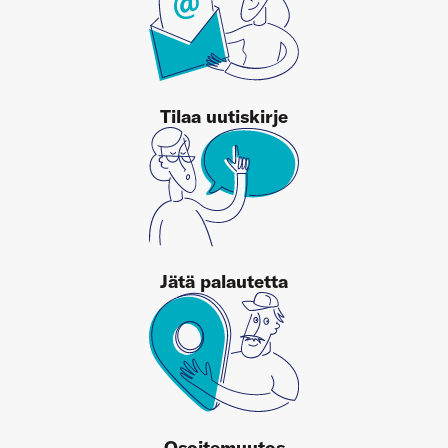
Tilaa uutiskirje
Jätä palautetta
Osoitemuutos