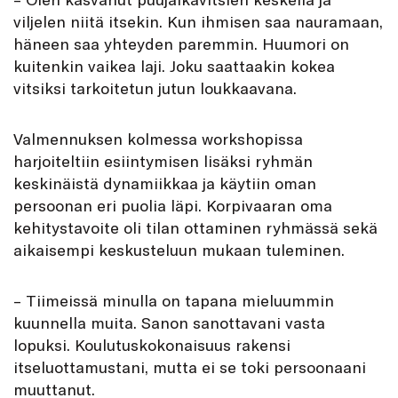
viljelen niitä itsekin. Kun ihmisen saa nauramaan,
häneen saa yhteyden paremmin. Huumori on
kuitenkin vaikea laji. Joku saattaakin kokea
vitsiksi tarkoitetun jutun loukkaavana.
Valmennuksen kolmessa workshopissa
harjoiteltiin esiintymisen lisäksi ryhmän
keskinäistä dynamiikkaa ja käytiin oman
persoonan eri puolia läpi. Korpivaaran oma
kehitystavoite oli tilan ottaminen ryhmässä sekä
aikaisempi keskusteluun mukaan tuleminen.
– Tiimeissä minulla on tapana mieluummin
kuunnella muita. Sanon sanottavani vasta
lopuksi. Koulutuskokonaisuus rakensi
itseluottamustani, mutta ei se toki persoonaani
muuttanut.