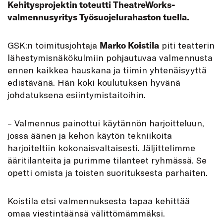
Kehitysprojektin toteutti TheatreWorks-
valmennusyritys Työsuojelurahaston tuella.
G
SK:n toimitusjohtaja
Marko Koistila
piti teatterin
lähestymisnäkökulmiin pohjautuvaa valmennusta
ennen kaikkea hauskana ja tiimin yhtenäisyyttä
edistävänä. Hän koki koulutuksen hyvänä
johdatuksena esiintymistaitoihin.
– Valmennus painottui käytännön harjoitteluun,
jossa äänen ja kehon käytön tekniikoita
harjoiteltiin kokonaisvaltaisesti. Jäljittelimme
ääritilanteita ja purimme tilanteet ryhmässä. Se
opetti omista ja toisten suorituksesta parhaiten.
Koistila etsi valmennuksesta tapaa kehittää
omaa viestintäänsä välittömämmäksi.