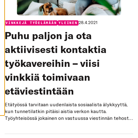
K
I
H
Y
28.4.2021
Categories:
VINKKEJÄ TYÖELÄMÄÄN
YLEINEN
V
Ä
Puhu paljon ja ota
K
S
Y
aktiivisesti kontaktia
K
A
I
K
työkavereihin – viisi
K
I
E
vinkkiä toimivaan
V
Ä
S
etäviestintään
T
E
E
T
Etätyössä tarvitaan uudenlaista sosiaalista älykkyyttä,
kun tunnetilatkin pitäisi aistia verkon kautta.
Työyhteisössä jokainen on vastuussa viestinnän tehosta
ja kommunikoinnin sujuvuudesta.