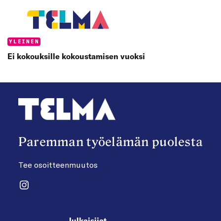
Categories:
YLEINEN
Ei kokouksille kokoustamisen vuoksi
Paremman työelämän puolesta
Tee osoitteenmuutos
Instagram
Julkaisijat