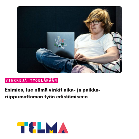
Categories:
VINKKEJÄ TYÖELÄMÄÄN
Esimies, lue nämä vinkit aika- ja paikka­
riippumattoman työn edistämiseen