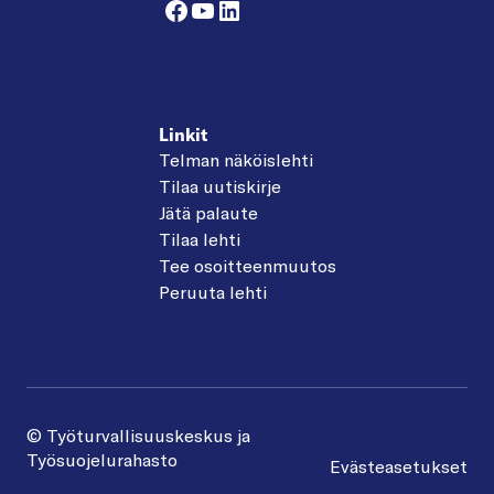
Facebook
YouTube
LinkedIn
Linkit
Telman näköislehti
Tilaa uutiskirje
Jätä palaute
Tilaa lehti
Tee osoitteenmuutos
Peruuta lehti
© Työturvallisuuskeskus ja
Työsuojelurahasto
Evästeasetukset