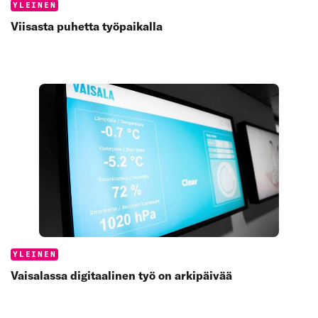
Categories:
YLEINEN
Viisasta puhetta työpaikalla
Categories:
YLEINEN
Vaisalassa digitaalinen työ on arkipäivää