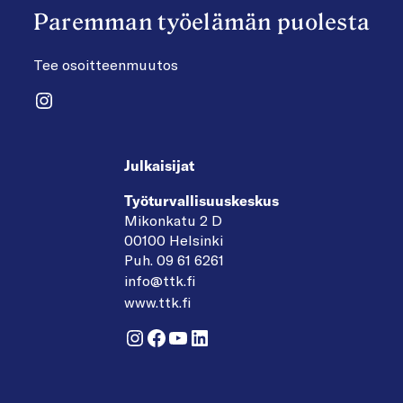
Paremman työelämän puolesta
Tee osoitteenmuutos
Instagram
Julkaisijat
Työturvallisuuskeskus
Mikonkatu 2 D
00100 Helsinki
Puh. 09 61 6261
info@ttk.fi
www.ttk.fi
Instagram
Facebook
YouTube
LinkedIn