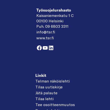
Työsuojelurahasto
Kaisaniemenkatu 1 C
00100 Helsinki
Puh. 09 6803 3311
info@tsr.fi
www.tsr.fi
Facebook
YouTube
LinkedIn
Linkit
Telman näköislehti
Tilaa uutiskirje
Jätä palaute
Tilaa lehti
Tee osoitteenmuutos