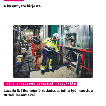
4 kysymystä kirjasta
Categories:
TYÖTURVALLISUUS
VINKKEJÄ TYÖELÄMÄÄN
Lassila & Tikanoja: 5 ratkaisua, joilla työ muuttuu
turvallisemmaksi