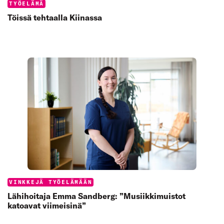
Categories:
TYÖELÄMÄ
Töissä tehtaalla Kiinassa
Categories:
VINKKEJÄ TYÖELÄMÄÄN
Lähihoitaja Emma Sandberg: ”Musiikkimuistot
katoavat viimeisinä”