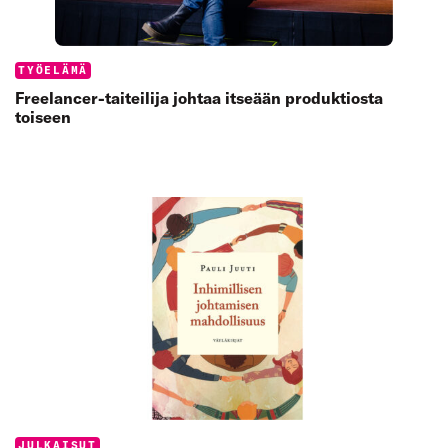
Categories:
TYÖELÄMÄ
Freelancer-taiteilija johtaa itseään produktiosta
toiseen
Categories:
JULKAISUT