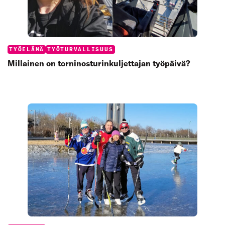
Categories:
TYÖELÄMÄ
TYÖTURVALLISUUS
Millainen on torninosturinkuljettajan työpäivä?