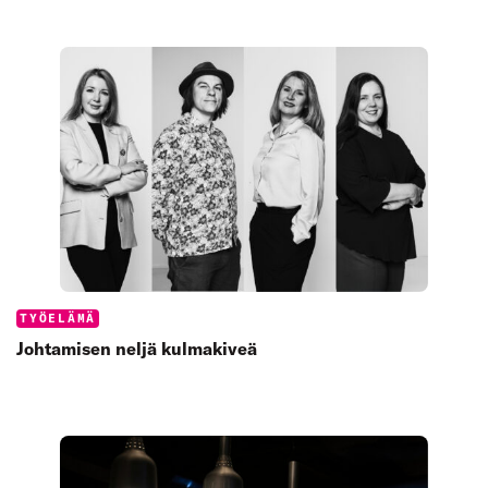
Categories:
TYÖELÄMÄ
Johtamisen neljä kulmakiveä