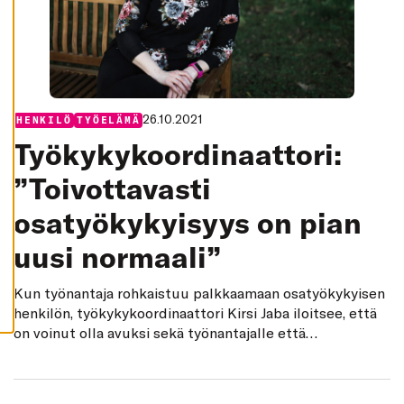
K
I
H
Y
V
Ä
K
S
26.10.2021
Y
Categories:
HENKILÖ
TYÖELÄMÄ
K
Työkykykoordinaattori:
A
I
K
”Toivottavasti
K
I
E
osatyökykyisyys on pian
V
Ä
S
uusi normaali”
T
E
E
Kun työnantaja rohkaistuu palkkaamaan osatyökykyisen
T
henkilön, työkykykoordinaattori Kirsi Jaba iloitsee, että
on voinut olla avuksi sekä työnantajalle että
työnhakijalle.