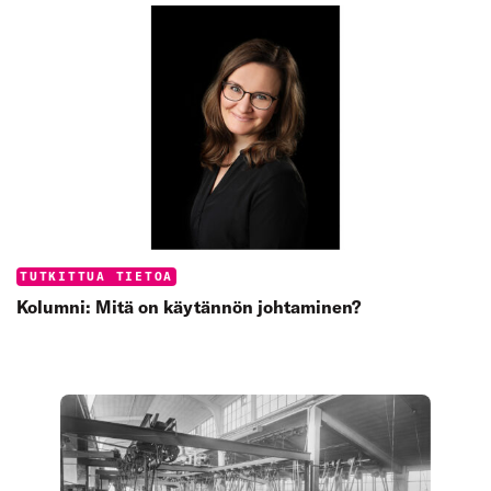
Categories:
TUTKITTUA TIETOA
Kolumni: Mitä on käytännön johtaminen?