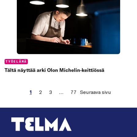
Categories:
TYÖELÄMÄ
Tältä näyttää arki Olon Michelin‑keittiössä
1
2
3
…
77
Seuraava sivu