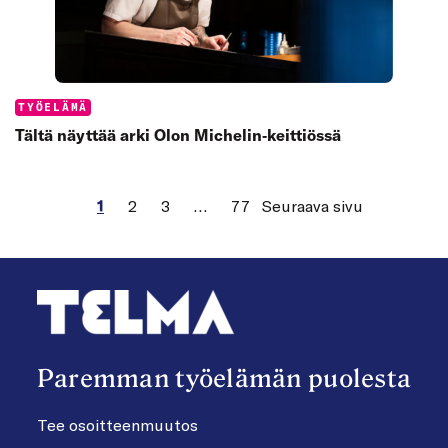
Categories:
TYÖELÄMÄ
Tältä näyttää arki Olon Michelin‑keittiössä
1
2
3
…
77
Seuraava sivu
Paremman työelämän puolesta
Tee osoitteenmuutos