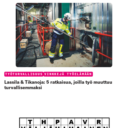
Categories:
TYÖTURVALLISUUS
VINKKEJÄ TYÖELÄMÄÄN
Lassila & Tikanoja: 5 ratkaisua, joilla työ muuttuu
turvallisemmaksi