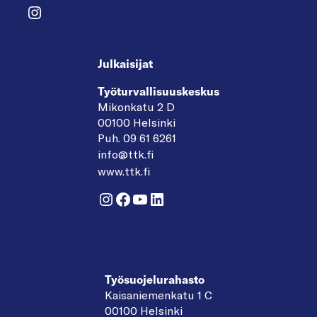
Instagram
Julkaisijat
Työturvallisuuskeskus
Mikonkatu 2 D
00100 Helsinki
Puh. 09 61 6261
info@ttk.fi
www.ttk.fi
Instagram
Facebook
YouTube
LinkedIn
Työsuojelurahasto
Kaisaniemenkatu 1 C
00100 Helsinki