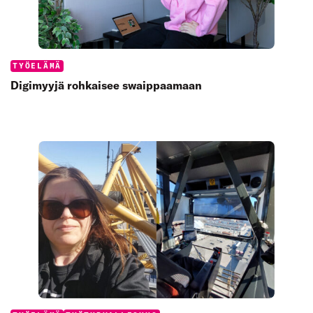
Categories:
TYÖELÄMÄ
Digimyyjä rohkaisee swaippaamaan