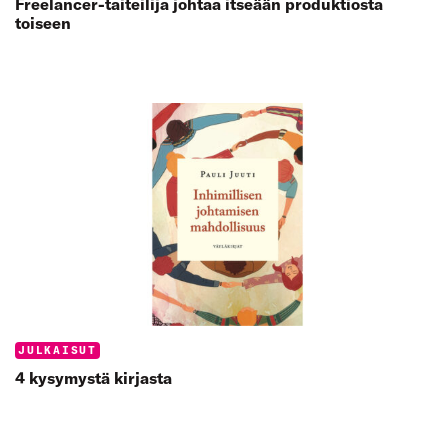
Freelancer-taiteilija johtaa itseään produktiosta
toiseen
Categories:
JULKAISUT
4 kysymystä kirjasta