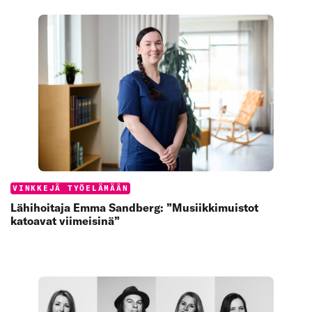
Categories:
VINKKEJÄ TYÖELÄMÄÄN
Lähihoitaja Emma Sandberg: ”Musiikkimuistot
katoavat viimeisinä”