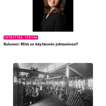
Categories:
TUTKITTUA TIETOA
Kolumni: Mitä on käytännön johtaminen?