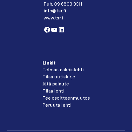
Puh. 09 6803 3311
info@tsr.fi
www.tsr.fi
Facebook
YouTube
LinkedIn
Linkit
Telman näköislehti
Tilaa uutiskirje
Jätä palaute
Tilaa lehti
Tee osoitteenmuutos
Peruuta lehti