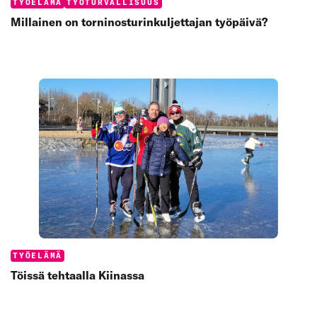
Categories:
TYÖELÄMÄ
TYÖTURVALLISUUS
Millainen on torninosturinkuljettajan työpäivä?
Categories:
TYÖELÄMÄ
Töissä tehtaalla Kiinassa