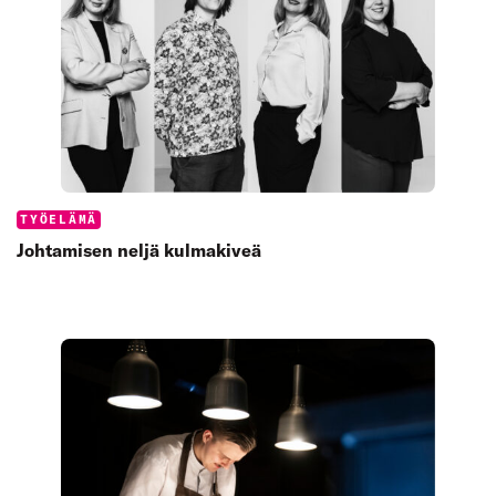
Categories:
TYÖELÄMÄ
Johtamisen neljä kulmakiveä