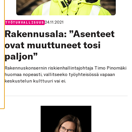
K
I
H
Y
24.11.2021
V
Categories:
TYÖTURVALLISUUS
Ä
Rakennusala: ”Asenteet
K
S
Y
ovat muuttuneet tosi
K
A
I
paljon”
K
K
I
Rakennuskonsernin riskienhallintajohtaja Timo Pinomäki
E
V
huomaa nopeasti, vallitseeko työyhteisössä vapaan
Ä
S
keskustelun kulttuuri vai ei.
T
E
E
T