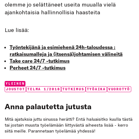
olemme jo selättäneet useita muualla vielä
ajankohtaisia hallinnollisia haasteita
Lue lisää:
Työntekijänä ja esimiehenä 24h-taloudessa :
ratkaisumalleja ja (itsensä)johtamisen välineitä
Take care 24/7 -tutkimus
Perheet 24/7 -tutkimus
Categories:
YLEINEN
Tags:
JOUSTOT
TELMA 1/2018
TUTKIMUS
TYÖAIKA
VUOROTYÖ
Anna palautetta jutusta
Mitä ajatuksia juttu sinussa herätti? Entä haluaisitko kuulla tästä
tai jostain muusta työelämään liittyvästä aiheesta lisää - kerro
siitä meille. Parannetaan työelämää yhdessä!