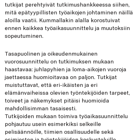
tutkijat perehtyivät tutkimushankkeessa siihen,
mitä epätyypillisten työaikojen johtaminen näillä
aloilla vaatii. Kummallakin alalla korostuivat
ennen kaikkea työaikasuunnittelu ja muutoksiin
sopeutuminen.
Tasapuolinen ja ­oikeudenmukainen
vuorosuunnittelu on tutkimuksen mukaan
haastavaa: juhlapyhien ja loma-­aikojen vuoroja
jaettaessa ­huomioitavaa on paljon. Tutkijat
muistuttavat, että eri-ikäisten ja eri
elämänvaiheissa olevien työntekijöiden tarpeet,
toiveet ja näkemykset pitäisi huomioida
mahdollisimman tasaisesti.
Tutkijoiden mukaan toimiva työaika­suunnittelu
pohjautuu usein esimerkiksi selkeille
pelisäännöille, tiimien osallisuudelle sekä
esimiesten ja työntekijöiden keskusteluille.