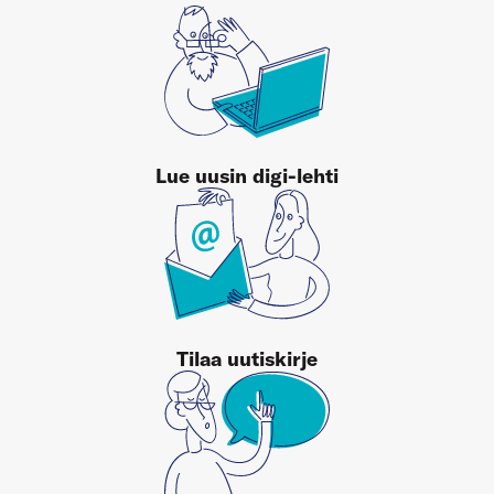
Lue uusin digi-lehti
Tilaa uutiskirje