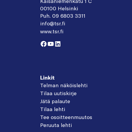
Kaisaniemenkatu 1 C
00100 Helsinki
Puh. 09 6803 3311
info@tsr.fi
www.tsr.fi
Facebook
YouTube
LinkedIn
Linkit
Telman näköislehti
Tilaa uutiskirje
Jätä palaute
Tilaa lehti
Tee osoitteenmuutos
Peruuta lehti