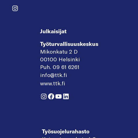
Instagram
Julkaisijat
Työturvallisuuskeskus
Mikonkatu 2 D
00100 Helsinki
Puh. 09 61 6261
info@ttk.fi
www.ttk.fi
Instagram
Facebook
YouTube
LinkedIn
Työsuojelurahasto