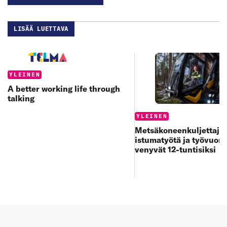
LISÄÄ LUETTAVA
Categories:
YLEINEN
A better working life through
talking
Categories:
YLEINEN
Metsäkoneenkuljettajan
istumatyötä ja työvuoro
venyvät 12-tuntisiksi