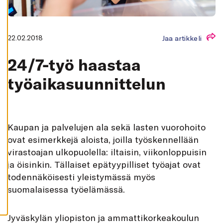
K
A
I
K
K
22.02.2018
Jaa artikkeli
I
H
24/7-työ haastaa
Y
V
Ä
työaikasuunnittelun
K
S
Y
K
A
I
K
K
aupan ja palvelujen ala sekä lasten vuorohoito
K
ovat esimerkkejä aloista, joilla työskennellään
I
E
virastoajan ulkopuolella: iltaisin, viikonloppuisin
V
Ä
ja öisinkin. Tällaiset epätyypilliset työajat ovat
S
T
todennäköisesti yleistymässä myös
E
E
suomalaisessa työelämässä.
T
Jyväskylän yliopiston ja ammattikorkeakoulun