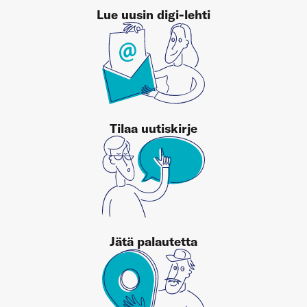
Lue uusin digi-lehti
Tilaa uutiskirje
Jätä palautetta