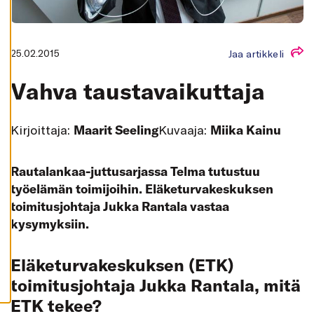
K
A
I
K
K
25.02.2015
Jaa artikkeli
I
H
Vahva taustavaikuttaja
Y
V
Ä
K
S
Kirjoittaja:
Maarit Seeling
Kuvaaja:
Miika Kainu
Y
K
A
I
Rautalankaa-juttusarjassa Telma tutustuu
K
K
työelämän toimijoihin. Eläketurvakeskuksen
I
toimitusjohtaja Jukka Rantala vastaa
E
V
kysymyksiin.
Ä
S
T
E
Eläketurvakeskuksen (ETK)
E
T
toimitusjohtaja Jukka Rantala, mitä
ETK tekee?