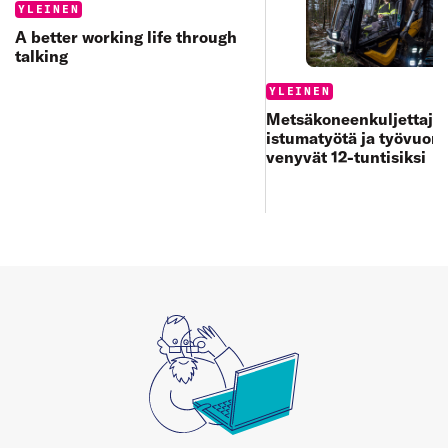
Categories:
YLEINEN
A better working life through
talking
Categories:
YLEINEN
Metsäkoneenkuljettajan
istumatyötä ja työvuoro
venyvät 12-tuntisiksi