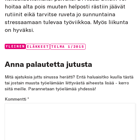
hoitaa alta pois muuten helposti rästiin jäävät
rutiinit eikä tarvitse ruveta jo sunnuntaina
stressaamaan tulevaa työviikkoa. Myös liikunta
on hyväksi.
Categories:
Tags:
YLEINEN
ELÄKKEET
TELMA 1/2015
Anna palautetta jutusta
Mitä ajatuksia juttu sinussa herätti? Entä haluaisitko kuulla tästä
tai jostain muusta työelämään liittyvästä aiheesta lisää - kerro
siitä meille. Parannetaan työelämää yhdessä!
Kommentti
*