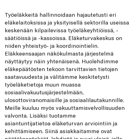
Työeläkkeitä hallinnoidaan hajautetusti eri
eläkelaitoksissa ja yksityisellä sektorilla useissa
keskenään kilpailevissa työeläkeyhtiöissä, -
säätiöissä ja -kassoissa. Eläketurvakeskus on
niiden yhteistyö- ja koordinointielin.
Eläkkeensaajan näkökulmasta järjestelmä
näyttäytyy näin yhtenäisenä. Huolehdimme
eläkepäätösten tekoon tarvittavien tietojen
saatavuudesta ja välitämme keskitetysti
työeläketietoja muun muassa
sosiaalivakuutusjärjestelmään,
ulosottoviranomaisille ja sosiaalilautakunnille.
Meille kuuluu myös vakuuttamisvelvollisuuden
valvonta. Lisäksi tuotamme
asiantuntijatietoa eläketurvan arviointiin ja
kehittämiseen. Siinä asiakkaitamme ovat
päätöksentekijät, lehdistö ja suuri yleisö, jolle