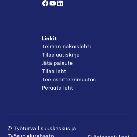
Facebook
YouTube
LinkedIn
Linkit
Telman näköislehti
Tilaa uutiskirje
Jätä palaute
Tilaa lehti
Tee osoitteenmuutos
Peruuta lehti
© Työturvallisuuskeskus ja
Työsuojelurahasto
Evästeasetukset