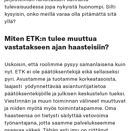
tulevaisuudessa jopa nykyistä huonompi. Silti
kysyisin, onko meillä varaa olla pitämättä sitä
yllä?
Miten ETK:n tule
e muuttua
vastatakseen ajan haasteisiin?
Uskoisin, että roolimme pysyy samanlaisena kuin
nyt. ETK ei ole päätöksentekijä eikä sellaiseksi
pyri. Avustamme ja tuotamme korkeatasoista,
laajasti yödynnettävää asiantuntijatietoa
päätöksentekijöille ja julkisen keskustelun tueksi.
Viestinnän ja muun toiminnan välineet muuttuvat
ja niiden myötä myös toimintatapamme. Oma
haasteensa on tietysti säilyttää vetovoima
työnantajana, jotta saamme palvelukseemme
osaavaa väkeä. Tähän asti imu on riittänyt.