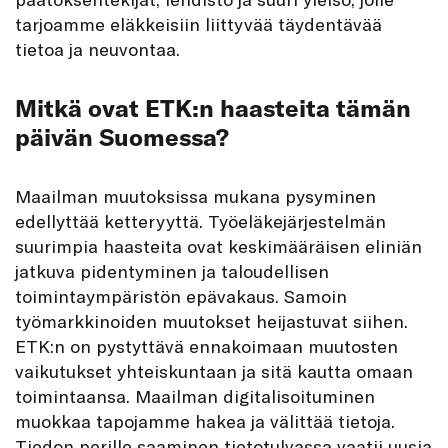
tarjoamme eläkkeisiin liittyvää täydentävää
tietoa ja neuvontaa.
Mitkä ovat ETK:n haasteita tämän
päivän Suomessa?
Maailman muutoksissa mukana pysyminen
edellyttää ketteryyttä. Työeläkejärjestelmän
suurimpia haasteita ovat keskimääräisen eliniän
jatkuva pidentyminen ja taloudellisen
toimintaympäristön epävakaus. Samoin
työmarkkinoiden muutokset heijastuvat siihen.
ETK:n on pystyttävä ennakoimaan muutosten
vaikutukset yhteiskuntaan ja sitä kautta omaan
toimintaansa. Maailman digitalisoituminen
muokkaa tapojamme hakea ja välittää tietoja.
Tiedon perille saaminen tietotulvassa vaatii uusia