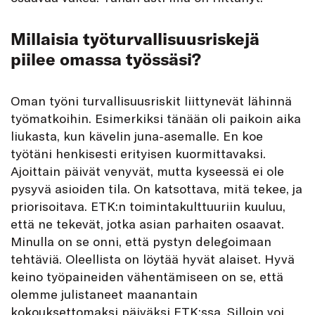
Millaisia työturvallisuusriskejä
piilee omassa työssäsi?
Oman työni turvallisuusriskit liittynevät lähinnä
työmatkoihin. Esimerkiksi tänään oli paikoin aika
liukasta, kun kävelin juna-asemalle. En koe
työtäni henkisesti erityisen kuormittavaksi.
Ajoittain päivät venyvät, mutta kyseessä ei ole
pysyvä asioiden tila. On katsottava, mitä tekee, ja
priorisoitava. ETK:n toimintakulttuuriin kuuluu,
että ne tekevät, jotka asian parhaiten osaavat.
Minulla on se onni, että pystyn delegoimaan
tehtäviä. Oleellista on löytää hyvät alaiset. Hyvä
keino työpaineiden vähentämiseen on se, että
olemme julistaneet maanantain
kokouksettomaksi päiväksi ETK:ssa. Silloin voi