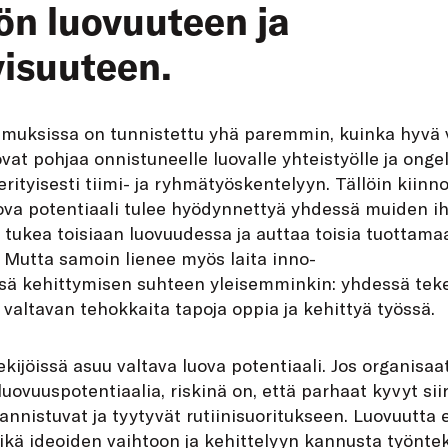
ön luovuuteen ja
visuuteen.
kimuksissa on tunnistettu yhä paremmin, kuinka hyvä 
ovat pohjaa onnistuneelle luovalle yhteistyölle ja onge
rityisesti tiimi- ja ryhmätyöskentelyyn. Tällöin kiinn
uova potentiaali tulee hyödynnettyä yhdessä muiden i
 tukea toisiaan luovuudessa ja auttaa toisia tuottam
 Mutta samoin lienee myös laita inno-
ssä kehittymisen suhteen yleisemminkin: yhdessä teke
 valtavan tehokkaita tapoja oppia ja kehittyä työssä.
kijöissä asuu valtava luova potentiaali. Jos organisaa
ovuuspotentiaalia, riskinä on, että parhaat kyvyt sii
lannistuvat ja tyytyvät rutiinisuoritukseen. Luovuutta
eikä ideoiden vaihtoon ja kehittelyyn kannusta työnteki