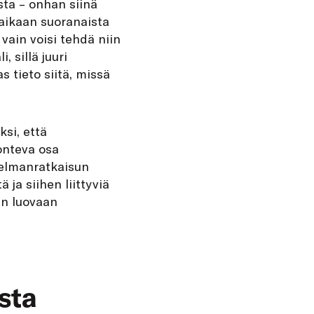
sta – onhan siinä
 aikaan suoranaista
vain voisi tehdä niin
 sillä juuri
 tieto siitä, missä
si, että
uonteva osa
gelmanratkaisun
ja siihen liittyviä
an luovaan
sta