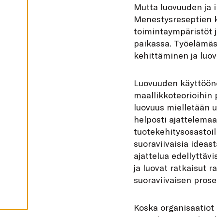
I
Mutta luovuuden ja 
K
Menestysreseptien k
K
I
toimintaympäristöt ja
H
paikassa. Työelämäs
Y
V
kehittäminen ja luova
Ä
K
S
Y
Luovuuden käyttööno
K
A
maallikkoteorioihin 
I
luovuus mielletään u
K
K
helposti ajattelema
I
E
tuotekehitysosastoill
V
Ä
suoraviivaisia ideast
S
ajattelua edellyttäv
T
E
ja luovat ratkaisut 
E
T
suoraviivaisen prose
Koska organisaatiot