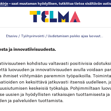
skirje
– saat muutaman hyödyllisen, tutkittua tietoa sisältävän uuti
Etusivu
/
Työhyvinvointi
/
Uudistumisen pakko ajaa luovuuteen – ja turhautumiseen
sta ja innovatiivisuudesta.
tiivisuuteen kohdistuu valtavasti positiivisia odotuks
, että luovuuden ja innovatiivisuuden avulla voidaan p
da ihmiset viihtymään paremmin työpaikoilla. Toimint
tioiden on keksittävä jatkuvasti itsensä uudelleen, ja
 uusiutumisen keskeisiä työkaluja. Pohjimmiltaan luov
se uusien ja hyödyllisten ratkaisujen tuottamisesta j
en ja palveluiden tuottamista.