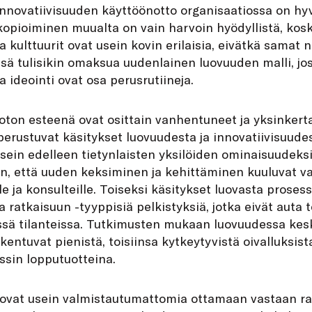
innovatiivisuuden käyttöönotto organisaatiossa on hy
opioiminen muualta on vain harvoin hyödyllistä, kos
 kulttuurit ovat usein kovin erilaisia, eivätkä samat n
sä tulisikin omaksua uudenlainen luovuuden malli, jo
 ideointi ovat osa perusrutiineja.
ton esteenä ovat osittain vanhentuneet ja yksinkerta
perustuvat käsitykset luovuudesta ja innovatiivisuudes
sein edelleen tietynlaisten yksilöiden ominaisuudeksi
an, että uuden keksiminen ja kehittäminen kuuluvat v
e ja konsulteille. Toiseksi käsitykset luovasta proses
a ratkaisuun -tyyppisiä pelkistyksiä, jotka eivät auta t
issä tilanteissa. Tutkimusten mukaan luovuudessa kesk
rakentuvat pienistä, toisiinsa kytkeytyvistä oivalluks
ssin lopputuotteina.
 ovat usein valmistautumattomia ottamaan vastaan ra