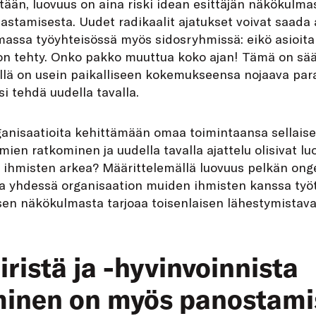
iltään, luovuus on aina riski idean esittäjän näkökulma
astamisesta. Uudet radikaalit ajatukset voivat saada
massa työyhteisössä myös sidosryhmissä: eikö asioita 
n tehty. Onko pakko muuttua koko ajan! Tämä on sääli,
llä on usein paikalliseen kokemukseensa nojaava paras
i tehdä uudella tavalla.
rganisaatioita kehittämään omaa toimintaansa sellaisek
ien ratkominen ja uudella tavalla ajattelu olisivat l
 ihmisten arkea? Määrittelemällä luovuus pelkän on
lla yhdessä organisaation muiden ihmisten kanssa työtä 
sen näkökulmasta tarjoaa toisenlaisen lähestymistav
iristä ja -hyvinvoinnista
minen on myös panostami