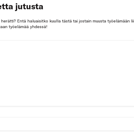
tta jutusta
a herätti? Entä haluaisitko kuulla tästä tai jostain muusta työelämään li
netaan työelämää yhdessä!