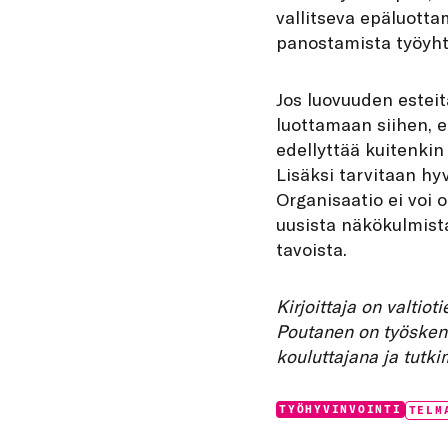
vallitseva epäluotta
panostamista työyhte
Jos luovuuden esteitä
luottamaan siihen, e
edellyttää kuitenkin
Lisäksi tarvitaan hy
Organisaatio ei voi o
uusista näkökulmista
tavoista.
Kirjoittaja on valtio
Poutanen on työskenn
kouluttajana ja tutk
Categories:
Tags:
TYÖHYVINVOINTI
TELM