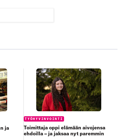
Categories:
TYÖHYVINVOINTI
Toimittaja oppi elämään aivojensa
n ja
ehdoilla – ja jaksaa nyt paremmin