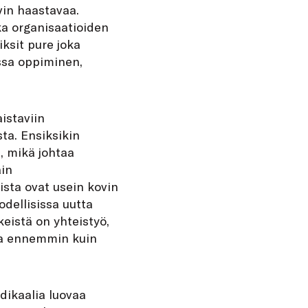
vin haastavaa.
ka organisaatioiden
iksit pure joka
ssa oppiminen,
istaviin
ta. Ensiksikin
, mikä johtaa
ain
sista ovat usein kovin
odellisissa uutta
eistä on yhteistyö,
ista ennemmin kuin
dikaalia luovaa