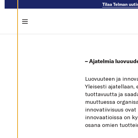
Tilaa Telman uuti
M
U
O
K
K
Menu
A
A
E
Skip to content
V
Ä
S
T
E
– Ajatelmia luovuude
A
S
E
T
L
uovuuteen ja innova
U
K
Yleisesti ajatellaan
S
I
tuottavuutta ja saa
A
muuttuessa organisaa
K
innovatiivisuus ovat
I
E
innovaatioissa on ky
L
L
osana omien tuotteid
Ä
K
A