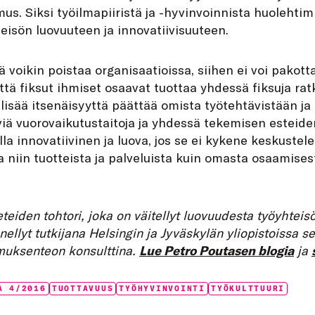
mus. Siksi työilmapiiristä ja -hyvinvoinnista huoleht
isön luovuuteen ja innovatiivisuuteen.
 voikin poistaa organisaatioissa, siihen ei voi pakotta
ttä fiksut ihmiset osaavat tuottaa yhdessä fiksuja ra
 lisää itsenäisyyttä päättää omista työtehtävistään ja 
viä vuorovaikutustaitoja ja yhdessä tekemisen esteide
lla innovatiivinen ja luova, jos se ei kykene keskustele
 niin tuotteista ja palveluista kuin omasta osaamises
tieteiden tohtori, joka on väitellyt luovuudesta työyhtei
ellyt tutkijana Helsingin ja Jyväskylän yliopistoissa s
imuksenteon konsulttina.
Lue Petro Poutasen blogia
ja
A 4/2016
TUOTTAVUUS
TYÖHYVINVOINTI
TYÖKULTTUURI