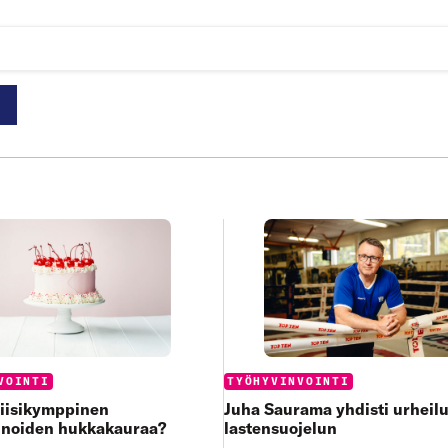
:
Categories:
VOINTI
TYÖHYVINVOINTI
viisikymppinen
Juha Saurama yhdisti urheilu
inoiden hukkakauraa?
lastensuojelun