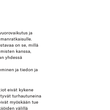
vuorovaikutus ja
lmanratkaisulle.
ostavaa on se, millä
hmisten kanssa,
aan yhdessä
minen ja tiedon ja
tiot eivät kykene
rtyvät turhautuneina
 eivät myöskään tue
jöiden välillä