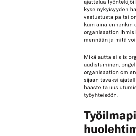
ajattelua työntekijö
kyse nykyisyyden ha
vastustusta paitsi o
kuin aina ennenkin o
organisaation ihmisi
mennään ja mitä vois
Mikä auttaisi siis o
uudistuminen, ongelm
organisaation omien
sijaan tavaksi ajate
haasteita uusiutumi
työyhteisöön.
Työilmapi
huolehti