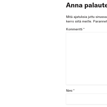
Anna palaute
Mitä ajatuksia juttu sinuss
kerro siitä meille. Paran
Kommentti
*
Nimi *