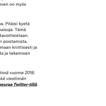
iminen on myös
a. Pitäisi kyetä
tkaisuja. Tämä
tavoitteistaan.
n poistamista.
maan kriittisesti ja
ta ja tekemisen
söissä vuonna 2016.
ekä viestinnän
seuraa Twitter-tiliä
.