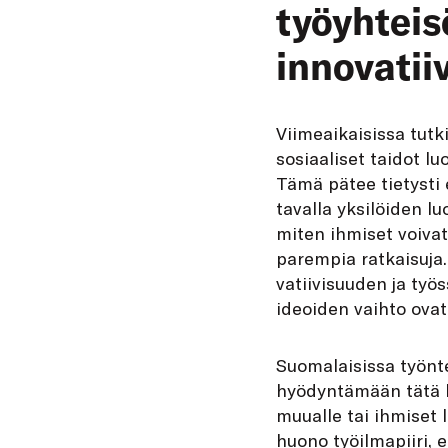
työyhteis
innovatii
Viimeaikaisissa tut
sosiaaliset taidot lu
Tämä pätee tietysti e
tavalla yksilöiden l
miten ihmiset voivat
parempia ratkaisuja.
vatiivisuuden ja työ
ideoiden vaihto ovat
Suomalaisissa työnte
hyödyntämään tätä lu
muualle tai ihmiset 
huono työilmapiiri, 