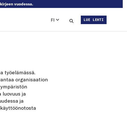
skirjeen vuodessa.
FI
LUE LEHTI
Languages
Hae sivustolta
ia työelämässä.
arantaa organisaation
aympäristön
 luovuus ja
uudessa ja
a käyttöönotosta