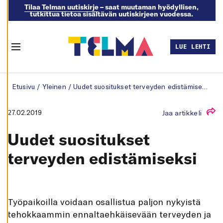
Tilaa Telman uutiskirje
– saat muutaman hyödyllisen,
tutkittua tietoa sisältävän uutiskirjeen vuodessa.
M
U
O
K
LUE LEHTI
K
Menu
A
A
E
Skip to content
V
Etusivu
/
Yleinen
/
Uudet suositukset terveyden edistämiseksi
Ä
S
T
E
27.02.2019
Jaa artikkeli
A
S
E
Uudet suositukset
T
U
K
terveyden edistämiseksi
S
I
A
K
I
T
yöpaikoilla voidaan osallistua paljon nykyistä
E
L
tehokkaammin ennaltaehkäisevään terveyden ja
L
Ä