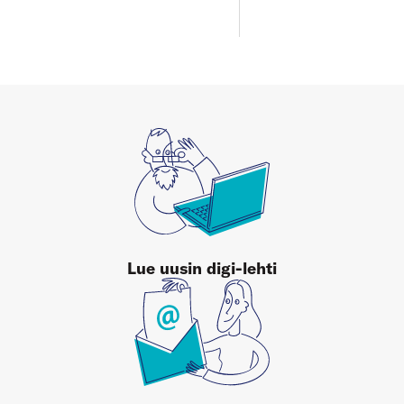
Lue uusin digi-lehti