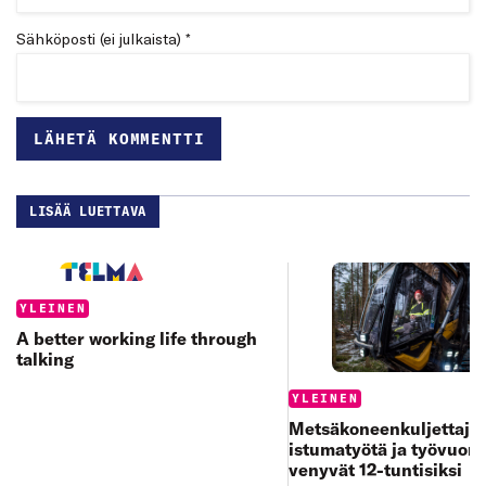
Sähköposti (ei julkaista) *
LISÄÄ LUETTAVA
Categories:
YLEINEN
A better working life through
talking
Categories:
YLEINEN
Metsäkoneenkuljettajan
istumatyötä ja työvuoro
venyvät 12-tuntisiksi