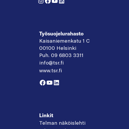
Instagram
Facebook
YouTube
LinkedIn
Työsuojelurahasto
Kaisaniemenkatu 1 C
00100 Helsinki
Puh. 09 6803 3311
info@tsr.fi
www.tsr.fi
Facebook
YouTube
LinkedIn
Linkit
Telman näköislehti