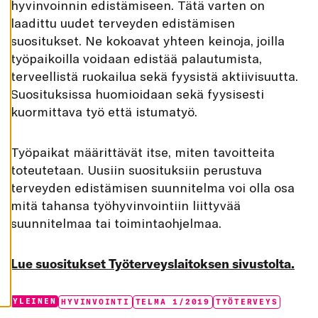
hyvinvoinnin edistämiseen. Tätä varten on
K
A
laadittu uudet terveyden edistämisen
I
K
suositukset. Ne kokoavat yhteen keinoja, joilla
K
työpaikoilla voidaan edistää palautumista,
I
terveellistä ruokailua sekä fyysistä aktiivisuutta.
H
Y
Suosituksissa huomioidaan sekä fyysisesti
V
Ä
kuormittava työ että istumatyö.
K
S
Y
K
Työpaikat määrittävät itse, miten tavoitteita
A
toteutetaan. Uusiin suosituksiin perustuva
I
K
terveyden edistämisen suunnitelma voi olla osa
K
I
mitä tahansa työhyvinvointiin liittyvää
E
V
suunnitelmaa tai toimintaohjelmaa.
Ä
S
T
E
Lue suositukset Työterveyslaitoksen sivustolta.
E
T
Categories:
Tags:
YLEINEN
HYVINVOINTI
TELMA 1/2019
TYÖTERVEYS