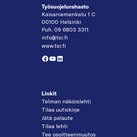
Työsuojelurahasto
Kaisaniemenkatu 1 C
00100 Helsinki
Puh. 09 6803 3311
info@tsr.fi
www.tsr.fi
Facebook
YouTube
LinkedIn
Linkit
Telman näköislehti
Tilaa uutiskirje
Jätä palaute
Tilaa lehti
Tee osoitteenmuutos