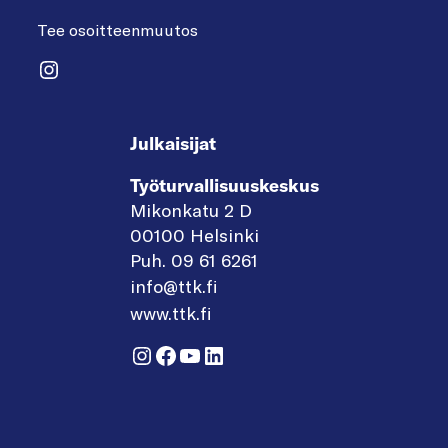
Tee osoitteenmuutos
Instagram
Julkaisijat
Työturvallisuuskeskus
Mikonkatu 2 D
00100 Helsinki
Puh. 09 61 6261
info@ttk.fi
www.ttk.fi
Instagram
Facebook
YouTube
LinkedIn