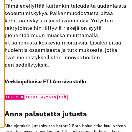
K
Tämä edellyttää kuitenkin taloudelta uudenlaista
A
I
sopeutumiskykyä. Palkanmuodostusta pitää
K
kehittää nykyistä joustavammaksi. Yritysten
K
I
rekrytointeihin liittyviä riskejä on syytä
H
pienentää muun muassa muuttamalla
Y
V
irtisanomista koskevia rajoituksia. Lisäksi pitää
Ä
huolehtia osaamisesta ja tutkimuksesta, jotka
K
S
ovat menestyksellisten innovaatioiden
Y
K
perusedellytyksiä.
A
I
K
K
Verkkojulkaisu ETLA:n sivustolla
I
E
V
Ä
Categories:
Tags:
YLEINEN
TELMA 4/2015
TYÖ
S
T
E
E
Anna palautetta jutusta
T
Mitä ajatuksia juttu sinussa herätti? Entä haluaisitko kuulla tästä
tai jostain muusta työelämään liittyvästä aiheesta lisää - kerro