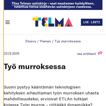
Tilaa Telman uutiskirje
– saat muutaman hyödyllisen,
tutkittua tietoa sisältävän uutiskirjeen vuodessa.
M
U
O
K
LUE LEHTI
K
Menu
A
A
E
Skip to content
V
Etusivu
/
Yleinen
/
Työ murroksessa
Ä
S
T
E
03.12.2015
Jaa artikkeli
A
S
E
Työ murroksessa
T
U
K
S
I
A
Suomi pystyy kääntämän teknologisen
K
I
kehityksen aiheuttaman työn murroksen uhasta
E
mahdollisuudeksi, arvioivat ETLAn tutkijat
L
L
kirjassa Työn murros – riittääkö dynamiikka?
Ä