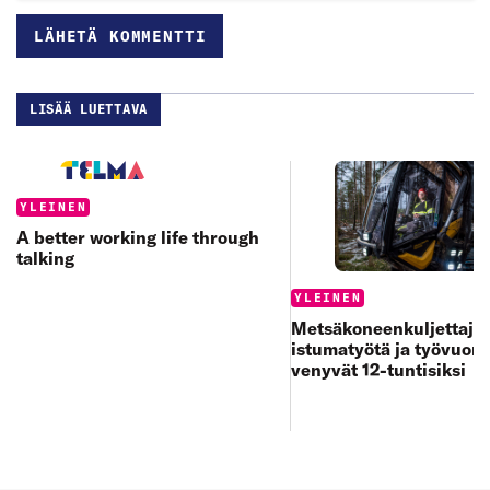
LISÄÄ LUETTAVA
Categories:
YLEINEN
A better working life through
talking
Categories:
YLEINEN
Metsäkoneenkuljettajan
istumatyötä ja työvuoro
venyvät 12-tuntisiksi