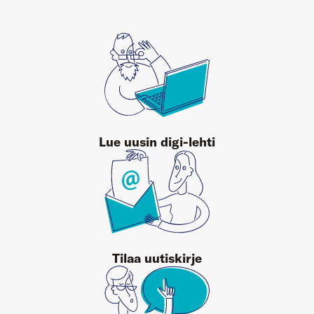
Lue uusin digi-lehti
Tilaa uutiskirje