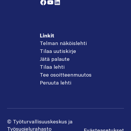
Facebook
YouTube
LinkedIn
Linkit
Telman näköislehti
Tilaa uutiskirje
Jätä palaute
Tilaa lehti
Tee osoitteenmuutos
Peruuta lehti
© Työturvallisuuskeskus ja
Työsuojelurahasto
Evästeasetukset