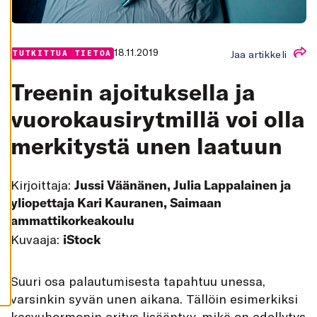
K
A
I
K
K
18.11.2019
Jaa artikkeli
TUTKITTUA TIETOA
I
H
Treenin ajoituk­sella ja
Y
V
Ä
vuoro­kausi­rytmillä voi olla
K
S
merki­tystä unen laatuun
Y
K
A
I
K
Kirjoittaja:
Jussi Väänänen, Julia Lappalainen ja
K
I
yliopettaja Kari Kauranen, Saimaan
E
V
ammattikorkeakoulu
Ä
S
Kuvaaja:
iStock
T
E
E
T
S
uuri osa palautumisesta tapahtuu unessa,
varsinkin syvän unen aikana. Tällöin esimerkiksi
kasvuhormonin eritys lisääntyy, mikä on edellytys