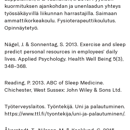
kuormituksen ajankohdan ja unenlaadun yhteys
työssäkäyvillä liikunnan harrastajilla. Saimaan
ammattikorkeakoulu. Fysioterapeuttikoulutus.
Opinnäytetyö.
Nägel, J. & Sonnentag, S. 2013. Exercise and sleep
predict personal resources in employees’ daily
lives. Applied Psychology. Health Well Being 5(3),
348–368.
Reading, P. 2013. ABC of Sleep Medicine.
Chichester, West Sussex: John Wiley & Sons Ltd.
Työterveyslaitos. Työntekijä. Uni ja palautuminen.
https://www.ttl.fi/tyontekija/uni-ja-palautuminen/.
Åkerstedt, T., Nilsson, M. & Kecklund, G. 2015.