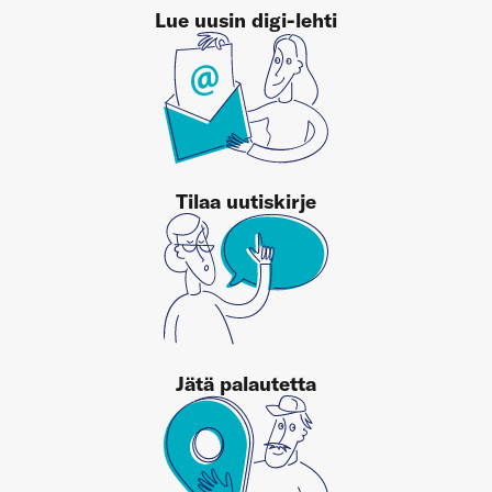
Lue uusin digi-lehti
Tilaa uutiskirje
Jätä palautetta