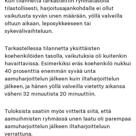
Kun tilannetta tarkasteltiin ryhmätasolla
tilastollisesti, harjoitusajankohdalla ei ollut
vaikutusta syvän unen määrään, yöllä valveilla
oltuun aikaan, leposykkeeseen tai
sykevälivaihteluun.
Tarkastellessa tilannetta yksittäisten
koehenkilöiden tasolla, vaikutuksia oli kuitenkin
havaittavissa. Esimerkiksi eräs koehenkilö nukkui
40 prosenttia enemmän syvää unta
aamuharjoittelun jälkeen kuin iltaharjoittelun
jälkeen, ja hänen yöllä valveilla vietetty aikansa
väheni 32 minuutista 20 minuuttiin.
Tuloksista saatiin myös viitteitä siitä, että
aamuihmisten ryhmässä unen laatu oli parempaa
aamuharjoittelun jälkeen iltaharjoitteluun
verrattuna.