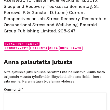
Sleep and Recovery. Teoksessa Sonnentag, S.,
Perrewé, P. & Ganster, D. (toim.) Current
Perspectives on Job-Stress Recovery. Research in
Occupational Stress and Well-being. Emerald
Group Publishing Limited. 205–247.
Categories:
TUTKITTUA TIETOA
Tags:
KRONOTYYPPI
LIIKUNTA
OURA
UNEN LAATU
Anna palautetta jutusta
Mitä ajatuksia juttu sinussa herätti? Entä haluaisitko kuulla tästä
tai jostain muusta työelämään liittyvästä aiheesta lisää - kerro
siitä meille. Parannetaan työelämää yhdessä!
Kommentti
*