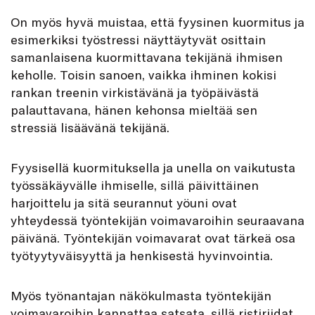
On myös hyvä muistaa, että fyysinen kuormitus ja
esimerkiksi työstressi näyttäytyvät osittain
samanlaisena kuormittavana tekijänä ihmisen
keholle. Toisin sanoen, vaikka ihminen kokisi
rankan treenin virkistävänä ja työpäivästä
palauttavana, hänen kehonsa mieltää sen
stressiä lisäävänä tekijänä.
Fyysisellä kuormituksella ja unella on vaikutusta
työssäkäyvälle ihmiselle, sillä päivittäinen
harjoittelu ja sitä seurannut yöuni ovat
yhteydessä työntekijän voimavaroihin seuraavana
päivänä. Työntekijän voimavarat ovat tärkeä osa
työtyytyväisyyttä ja henkisestä hyvinvointia.
Myös työnantajan näkökulmasta työntekijän
voimavaroihin kannattaa satsata, sillä ristiriidat