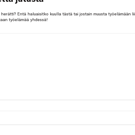
a herätti? Entä haluaisitko kuulla tästä tai jostain muusta työelämään li
netaan työelämää yhdessä!