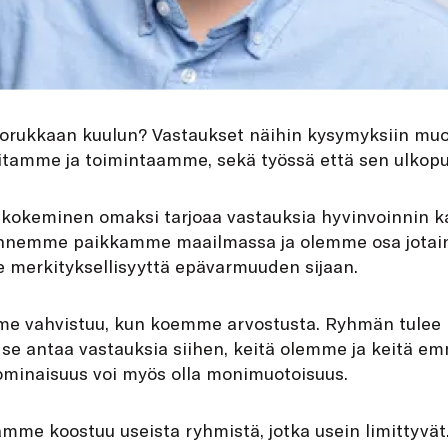
porukkaan kuulun? Vastaukset näihin kysymyksiin mu
itamme ja toimintaamme, sekä työssä että sen ulkopuo
n kokeminen omaksi tarjoaa vastauksia hyvinvoinnin k
unnemme paikkamme maailmassa ja olemme osa jota
merkityksellisyyttä epävarmuuden sijaan.
 vahvistuu, kun koemme arvostusta. Ryhmän tulee m
a se antaa vastauksia siihen, keitä olemme ja keitä em
minaisuus voi myös olla monimuotoisuus.
mme koostuu useista ryhmistä, jotka usein limittyvä