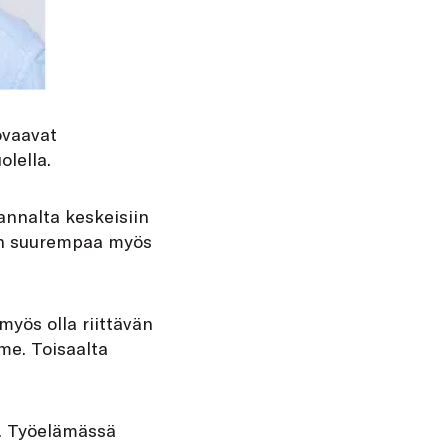
ovaavat
lella.
annalta keskeisiin
in suurempaa myös
yös olla riittävän
me. Toisaalta
t. Työelämässä