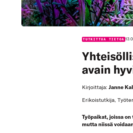
13.
TUTKITTUA TIETOA
Yhteisöll
avain hyv
Kirjoittaja:
Janne Kal
Erikoistutkija, Työte
Työpaikat, joissa on 
mutta niissä voidaan