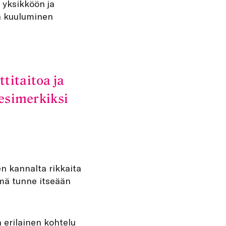
 yksikköön ja
n kuuluminen
itaitoa ja
 esimerkiksi
en kannalta rikkaita
hmä tunne itseään
 erilainen kohtelu