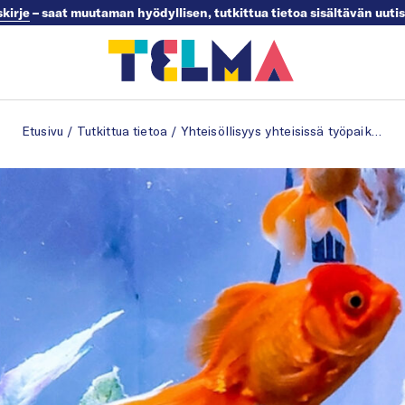
skirje
– saat muutaman hyödyllisen, tutkittua tietoa sisältävän uuti
Etusivu
/
Tutkittua tietoa
/
Yhteisöllisyys yhteisissä työpaikoissa – avain hyvinvointiin ja menestykseen