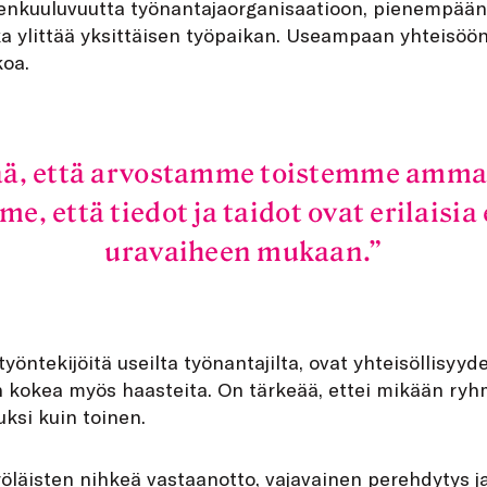
nkuuluvuutta työnantajaorganisaatioon, pienempään
a ylittää yksittäisen työpaikan. Useampaan yhteisöö
koa.
ä, että arvostamme toistemme ammatt
 että tiedot ja taidot ovat erilaisia
uravaiheen mukaan.
työntekijöitä useilta työnantajilta, ovat yhteisöllisyyd
n kokea myös haasteita. On tärkeää, ettei mikään ry
si kuin toinen.
öläisten nihkeä vastaanotto, vajavainen perehdytys ja