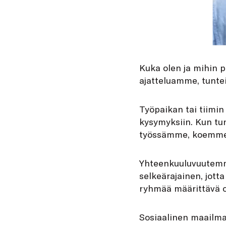
K
uka olen ja mihin 
ajatteluamme, tunte
Työpaikan tai tiimi
kysymyksiin. Kun t
työssämme, koemme 
Yhteenkuuluvuutemme
selkeärajainen, jott
ryhmää määrittävä o
Sosiaalinen maailma