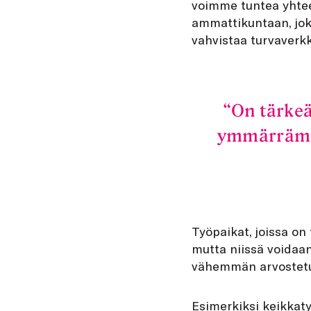
voimme tuntea yhtee
ammattikuntaan, jok
vahvistaa turvaverk
On tärkeä
ymmärrämme,
Työpaikat, joissa on 
mutta niissä voidaa
vähemmän arvostetuk
Esimerkiksi keikkaty