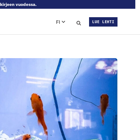
skirjeen vuodessa.
FI
LUE LEHTI
Languages
Hae sivustolta