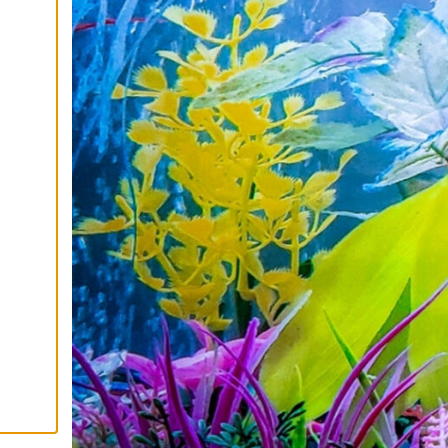
I
K
K
I
H
Y
V
Ä
K
S
Y
K
A
I
K
K
I
E
V
Ä
S
T
E
E
T