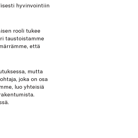
sesti hyvinvointiin
aisen rooli tukee
eri taustoistamme
mmärrämme, että
utuksessa, mutta
ohtaja, joka on osa
emme, luo yhteisiä
rakentumista.
ssä.