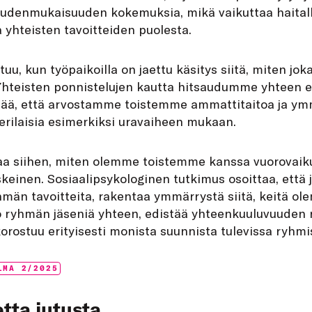
eudenmukaisuuden kokemuksia, mikä vaikuttaa haitalli
a yhteisten tavoitteiden puolesta.
tuu, kun työpaikoilla on jaettu käsitys siitä, miten jok
. Yhteisten ponnistelujen kautta hitsaudumme yhteen 
eää, että arvostamme toistemme ammattitaitoa ja y
t erilaisia esimerkiksi uravaiheen mukaan.
taa siihen, miten olemme toistemme kanssa vuorovaik
skeinen. Sosiaalipsykologinen tutkimus osoittaa, että j
hmän tavoitteita, rakentaa ymmärrystä siitä, keitä ol
uo ryhmän jäseniä yhteen, edistää yhteenkuuluvuuden 
korostuu erityisesti monista suunnista tulevissa ryhmi
s:
LMA 2/2025
tta jutusta