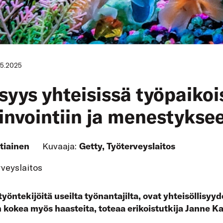
05.2025
isyys yhteisissä työpaikoi
invointiin ja menestykse
tiainen
Kuvaaja:
Getty, Työterveyslaitos
rveyslaitos
työntekijöitä useilta työnantajilta, ovat yhteisöllisyy
 kokea myös haasteita, toteaa erikoistutkija Janne Ka