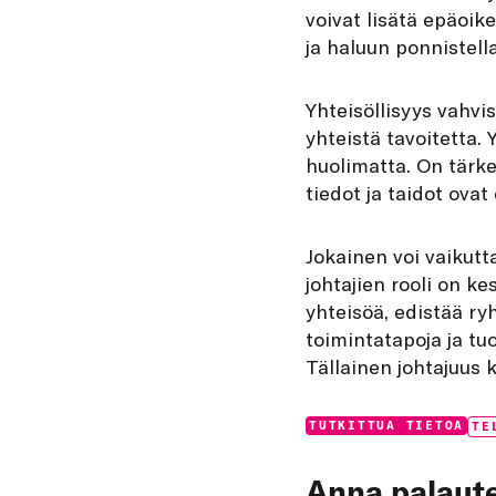
voivat lisätä epäoik
ja haluun ponnistell
Yhteisöllisyys vahvis
yhteistä tavoitetta
huolimatta. On tärk
tiedot ja taidot ova
Jokainen voi vaikut
johtajien rooli on ke
yhteisöä, edistää ry
toimintatapoja ja t
Tällainen johtajuus 
Categories:
Tag
TUTKITTUA TIETOA
TE
Anna palaute