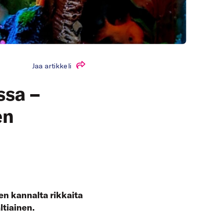
Jaa artikkeli
ssa –
en
den kannalta rikkaita
ltiainen.