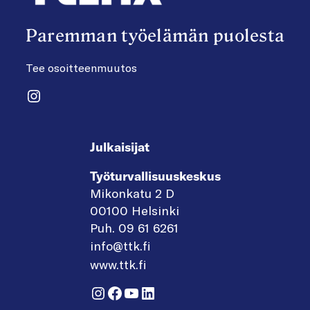
Paremman työelämän puolesta
Tee osoitteenmuutos
Instagram
Julkaisijat
Työturvallisuuskeskus
Mikonkatu 2 D
00100 Helsinki
Puh. 09 61 6261
info@ttk.fi
www.ttk.fi
Instagram
Facebook
YouTube
LinkedIn