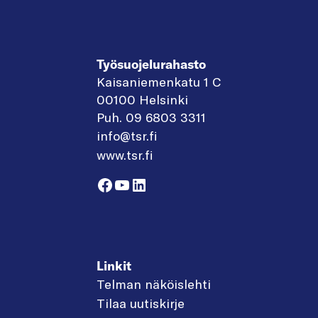
Työsuojelurahasto
Kaisaniemenkatu 1 C
00100 Helsinki
Puh. 09 6803 3311
info@tsr.fi
www.tsr.fi
Facebook
YouTube
LinkedIn
Linkit
Telman näköislehti
Tilaa uutiskirje