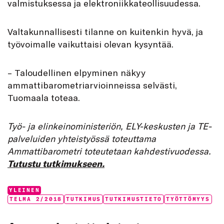
valmistuksessa ja elektroniikkateollisuudessa.
Valtakunnallisesti tilanne on kuitenkin hyvä, ja
työvoimalle vaikuttaisi olevan kysyntää.
– Taloudellinen elpyminen näkyy
ammattibarometriarvioinneissa selvästi,
Tuomaala toteaa.
Työ- ja elinkeinoministeriön, ELY-keskusten ja TE-
palveluiden yhteistyössä toteuttama
Ammattibarometri toteutetaan kahdestivuodessa.
Tutustu tutkimukseen.
Categories:
YLEINEN
Tags:
TELMA 2/2018
TUTKIMUS
TUTKIMUSTIETO
TYÖTTÖMYYS