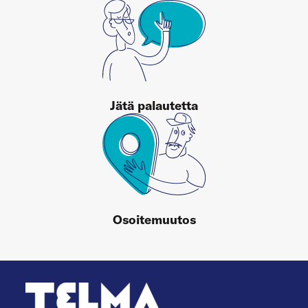
Jätä palautetta
Osoitemuutos