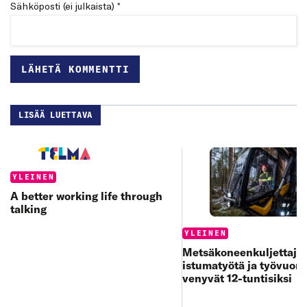
Sähköposti (ei julkaista) *
LISÄÄ LUETTAVA
Categories:
YLEINEN
A better working life through
talking
Categories:
YLEINEN
Metsäkoneenkuljettajan
istumatyötä ja työvuoro
venyvät 12-tuntisiksi