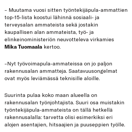
– Muutama vuosi sitten työntekijä­pula-ammattien
top-15-lista koostui lähinnä sosiaali- ja
terveysalan ammateista sekä jostakin
kaupallisen alan ammateista, ­työ- ja
elinkeinoministeriön neuvotteleva virkamies
Mika Tuomaala
kertoo.
–Nyt työvoimapula-ammateissa on jo paljon
rakennusalan ammatteja. Saatavuusongelmat
ovat myös leviämässä teknisille aloille.
Suurinta pulaa koko maan alueella on
rakennusalan työnjohtajista. Suuri osa muistakin
työntekijäpula-ammateista on tällä hetkellä
rakennusalalla: tarvetta olisi esimerkiksi eri
alojen asentajien, hitsaajien ja puuseppien työlle.