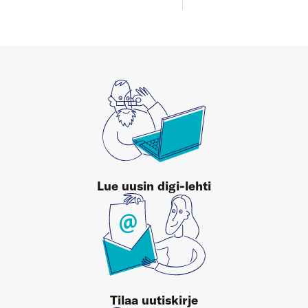
Lue uusin digi-lehti
Tilaa uutiskirje