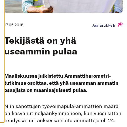
K
A
I
K
K
I
17.05.2018
Jaa artikkeli
H
Y
Tekijästä on yhä
V
Ä
K
useammin pulaa
S
Y
K
A
I
K
Maaliskuussa julkistettu Ammattibarometri-
K
I
tutkimus osoittaa, että yhä useamman ammatin
E
V
osaajista on maanlaajuisesti pulaa.
Ä
S
T
E
Niin sanottujen työvoimapula-ammattien määrä
E
T
on kasvanut neljäänkymmeneen, kun vuosi sitten
tehdyssä mittauksessa näitä ammatteja oli 24.