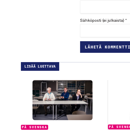
Sähköposti (ei julkaista) *
LISÄÄ LUETTAVA
Categories
PÅ SVENS
Categories:
PÅ SVENSKA