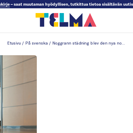
skirje
– saat muutaman hyödyllisen, tutkittua tietoa sisältävän uuti
Etusivu
/
På svenska
/
Noggrann städning blev den nya normen