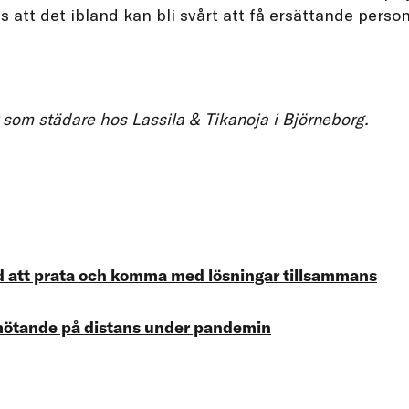
 att det ibland kan bli svårt att få ersättande person
som städare hos Lassila & Tikanoja i Björneborg.
ånd att prata och komma med lösningar tillsammans
mötande på distans under pandemin