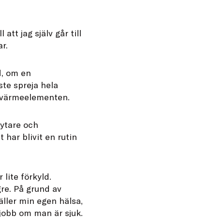
att jag själv går till
r.
d, om en
te spreja hela
m värmeelementen.
rytare och
 har blivit en rutin
lite förkyld.
gre. På grund av
äller min egen hälsa,
 jobb om man är sjuk.