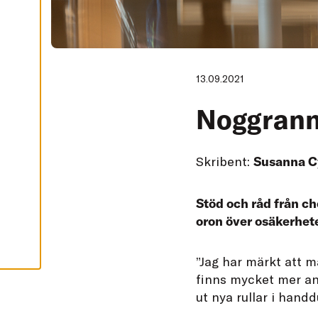
A
A
C
C
E
P
13.09.2021
T
E
R
Noggrann
A
A
L
L
A
C
Skribent:
Susanna C
O
O
K
I
Stöd och råd från ch
E
S
oron över osäkerhet
”
Jag har märkt att m
finns mycket mer an
ut nya rullar i han