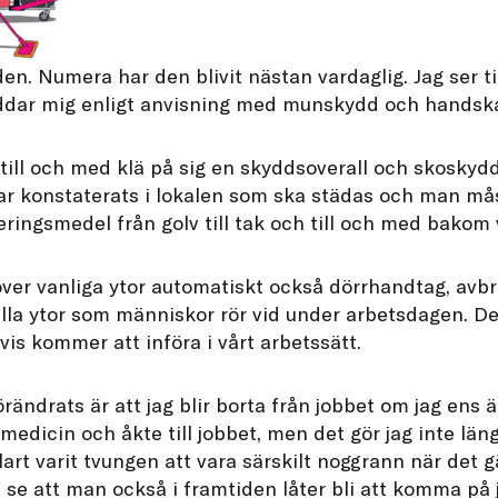
n. Numera har den blivit nästan vardaglig. Jag ser till 
yddar mig enligt anvisning med munskydd och handska
t till och med klä på sig en skyddsoverall och skoskyd
r konstaterats i lokalen som ska städas och man mås
eringsmedel från golv till tak och till och med bako
över vanliga ytor automatiskt också dörrhandtag, avb
 alla ytor som människor rör vid under arbetsdagen. Det
is kommer att införa i vårt arbetssätt.
ndrats är att jag blir borta från jobbet om jag ens är 
kmedicin och åkte till jobbet, men det gör jag inte län
lart varit tvungen att vara särskilt noggrann när det g
 se att man också i framtiden låter bli att komma på