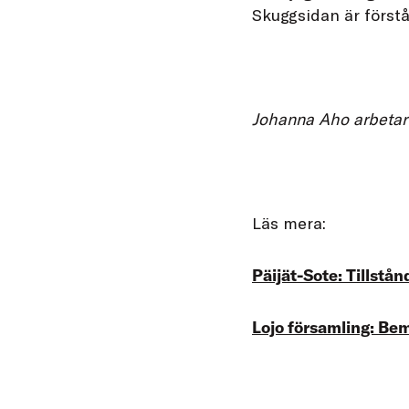
Skuggsidan är förstås
Johanna Aho arbetar 
Läs mera:
Päijät-Sote: Tillst
Lojo församling: Be