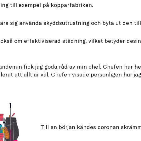
ing till exempel på kopparfabriken.
lära sig använda skyddsutrustning och byta ut den till
så om effektiviserad städning, vilket betyder desinf
andemin fick jag goda råd av min chef. Chefen har he
lerat att allt är väl. Chefen visade personligen hur ja
Till en början kändes coronan skrämm