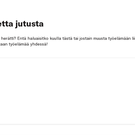
tta jutusta
a herätti? Entä haluaisitko kuulla tästä tai jostain muusta työelämään li
netaan työelämää yhdessä!