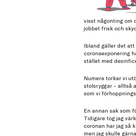
visst någonting om de
jobbet frisk och sk
Ibland gäller det at
coronaexponering ha
stället med desinfic
Numera torkar vi ut
stolsryggar – alltså
som vi förhoppningsv
En annan sak som förä
Tidigare tog jag vär
coronan har jag så k
men jag skulle gärna