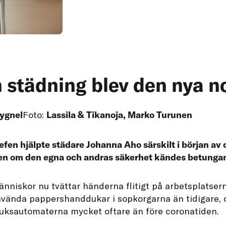
 städning blev den nya 
ygnel
Foto:
Lassila & Tikanoja, Marko Turunen
efen hjälpte städare Johanna Aho särskilt i början a
en om den egna och andras säkerhet kändes betunga
änniskor nu tvättar händerna flitigt på arbetsplatser
vända pappershanddukar i sopkorgarna än tidigare, 
dduksautomaterna mycket oftare än före coronatiden.