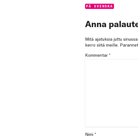
Categories:
PÅ SVENSKA
Anna palaute
Mitä ajatuksia juttu sinuss
kerro siitä meille. Paran
Kommentar
*
Nimi *