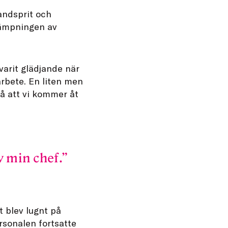
andsprit och
kämpningen av
varit glädjande när
arbete. En liten men
 så att vi kommer åt
v min chef.
t blev lugnt på
rsonalen fortsatte