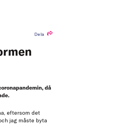
Dela
normen
v coronapandemin, då
nde.
na, eftersom det
och jag måste byta