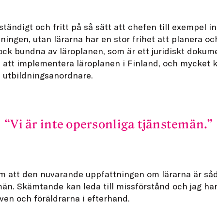
vständigt och fritt på så sätt att chefen till exempel
ningen, utan lärarna har en stor frihet att planera oc
ock bundna av läroplanen, som är ett juridiskt dokume
 att implementera läroplanen i Finland, och mycket k
h utbildningsanordnare.
Vi är inte opersonliga tjänstemän.
om att den nuvarande uppfattningen om lärarna är såda
än. Skämtande kan leda till missförstånd och jag har i
ven och föräldrarna i efterhand.