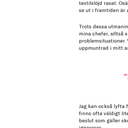
textilslöjd rasat. O
se ut i framtiden är
Trots dessa utmaning
mina chefer, alltså s
problemsituationer. 
uppmuntrad i mitt a
Jag kan också lyfta 
finns ofta väldigt l
beslut som gäller sk
ignoreras.