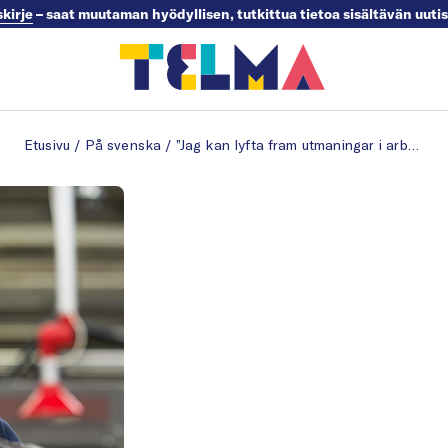
skirje
– saat muutaman hyödyllisen, tutkittua tietoa sisältävän uuti
Etusivu
/
På svenska
/
”Jag kan lyfta fram utmaningar i arbetet och känna mig trygg att göra det”