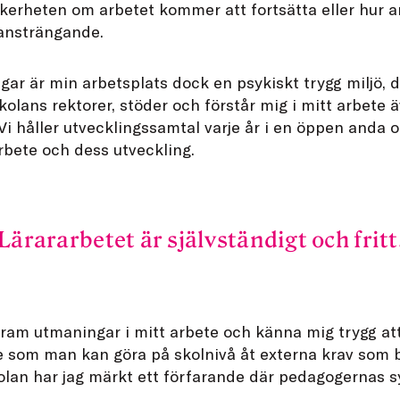
säkerheten om arbetet kommer att fortsätta eller hur 
 ansträngande.
ar är min arbetsplats dock en psykiskt trygg miljö, d
kolans rektorer, stöder och förstår mig i mitt arbete ä
Vi håller utvecklingssamtal varje år i en öppen anda oc
rbete och dess utveckling.
Lärararbetet är självständigt och fritt
fram utmaningar i mitt arbete och känna mig trygg at
ite som man kan göra på skolnivå åt externa krav som b
olan har jag märkt ett förfarande där pedagogernas syn