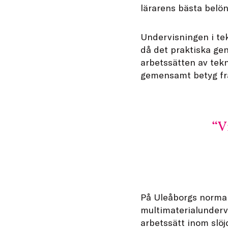
lärarens bästa belön
Undervisningen i te
då det praktiska gen
arbetssätten av tekn
gemensamt betyg fr
V
På Uleåborgs normal
multimaterialunderv
arbetssätt inom slöjd