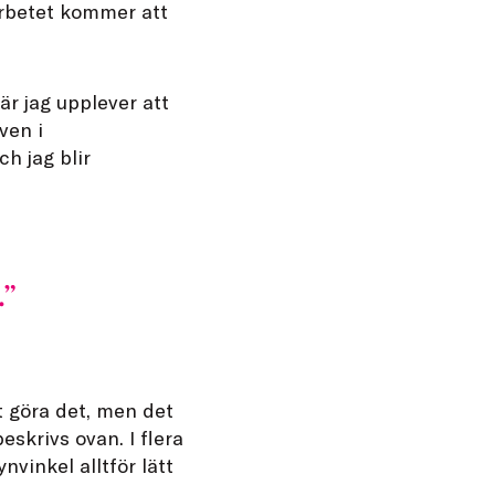
arbetet kommer att
är jag upplever att
ven i
h jag blir
.
t göra det, men det
eskrivs ovan. I flera
vinkel alltför lätt