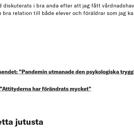
d diskuterats i bra anda efter att jag fått vårdnadshav
 bra relation till både elever och föräldrar som jag ka
endet: ”Pandemin utmanade den psykologiska trygg
 ”Attityderna har förändrats mycket”
tta jutusta