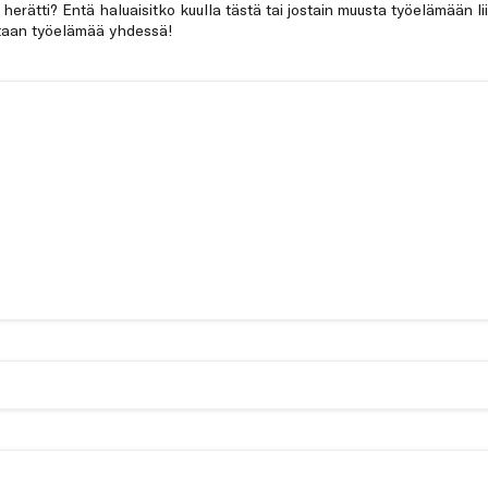
a herätti? Entä haluaisitko kuulla tästä tai jostain muusta työelämään li
netaan työelämää yhdessä!