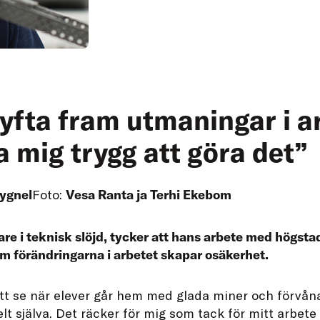
lyfta fram utmaningar i a
 mig trygg att göra det”
ygnel
Foto:
Vesa Ranta ja Terhi Ekebom
re i teknisk slöjd, tycker att hans arbete med högsta
m förändringarna i arbetet skapar osäkerhet.
att se när elever går hem med glada miner och förvåna
elt själva. Det räcker för mig som tack för mitt arbete