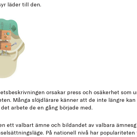
r läder till den.
betsbeskrivningen orsakar press och osäkerhet som 
ten. Många slöjdlärare känner att de inte längre kan 
det arbete de en gång började med.
jden ett valbart ämne och bildandet av valbara ämnesg
sselsättningsläge. På nationell nivå har populariteten