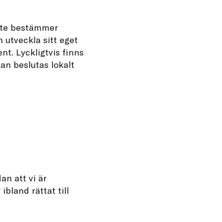
 inte bestämmer
h utveckla sitt eget
nt. Lyckligtvis finns
an beslutas lokalt
n att vi är
bland rättat till