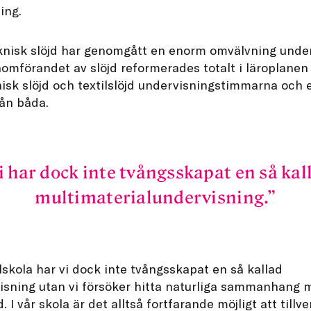
ing.
knisk slöjd har genomgått en enorm omvälvning under
omförandet av slöjd reformerades totalt i läroplanen 
isk slöjd och textilslöjd undervisningstimmarna och e
ån båda.
i har dock inte tvångsskapat en så kal
multimaterialundervisning.
skola har vi dock inte tvångsskapat en så kallad
isning utan vi försöker hitta naturliga sammanhang m
. I vår skola är det alltså fortfarande möjligt att tillv