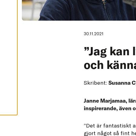
A
A
C
C
E
P
30.11.2021
T
E
R
”Jag kan 
A
A
L
L
och känna
A
C
O
O
K
Skribent:
Susanna C
I
E
S
Janne Marjamaa, lära
inspirerande, även o
”
Det är fantastiskt 
gjort något så fint h