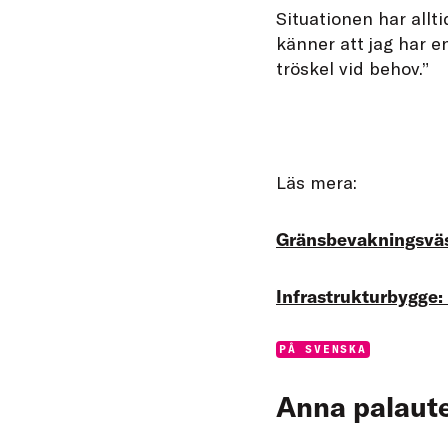
Situationen har allti
känner att jag har en
tröskel vid behov.”
Läs mera:
Gränsbevakningsväs
Infrastrukturbygge:
Categories:
PÅ SVENSKA
Anna palaute