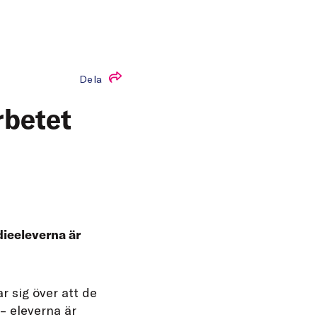
Dela
rbetet
dieeleverna är
r sig över att de
 – eleverna är