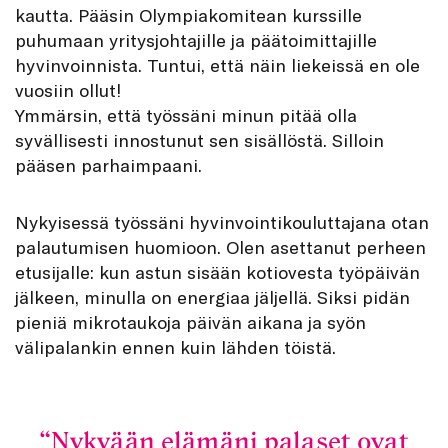
kautta. Pääsin Olympiakomitean kurssille
puhumaan yritysjohtajille ja päätoimittajille
hyvinvoinnista. Tuntui, että näin liekeissä en ole
vuosiin ollut!
Ymmärsin, että työssäni minun pitää olla
syvällisesti innostunut sen sisällöstä. Silloin
pääsen parhaimpaani.
Nykyisessä työssäni hyvinvointikouluttajana otan
palautumisen huomioon. Olen asettanut perheen
etusijalle: kun astun sisään kotiovesta työpäivän
jälkeen, minulla on energiaa jäljellä. Siksi pidän
pieniä mikrotaukoja päivän aikana ja syön
välipalankin ennen kuin lähden töistä.
Nykyään elämäni palaset ovat