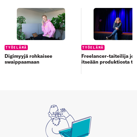
Categories:
Categories:
TYÖELÄMÄ
TYÖELÄMÄ
Digimyyjä rohkaisee
Freelancer-taiteilija jo
swaippaamaan
itseään produktiosta to