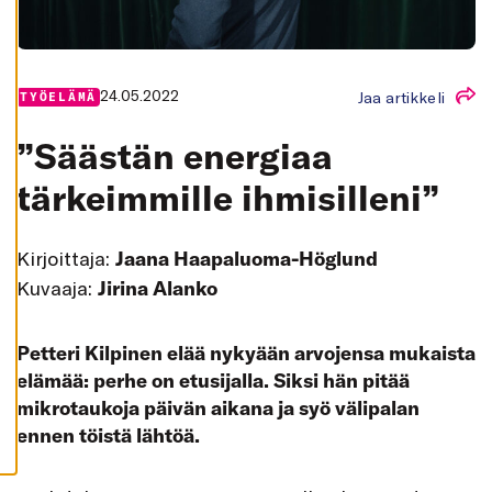
K
A
I
K
K
I
24.05.2022
Jaa artikkeli
TYÖELÄMÄ
H
Y
”Säästän energiaa
V
Ä
K
tärkeimmille ihmisilleni”
S
Y
K
A
Kirjoittaja:
Jaana Haapaluoma-Höglund
I
K
Kuvaaja:
Jirina Alanko
K
I
E
V
Petteri Kilpinen elää nykyään arvojensa mukaista
Ä
S
elämää: perhe on etusijalla. Siksi hän pitää
T
E
mikrotaukoja päivän aikana ja syö välipalan
E
T
ennen töistä lähtöä.