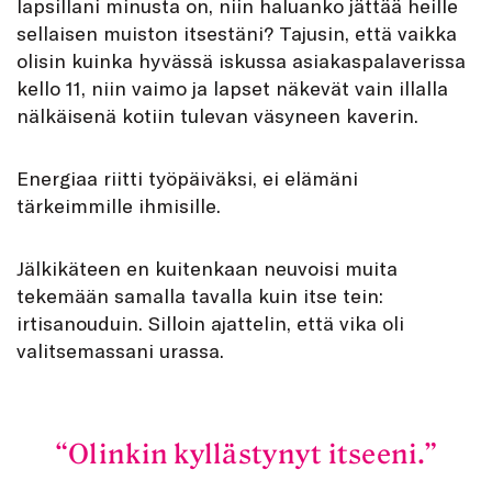
lapsillani minusta on, niin haluanko jättää heille
sellaisen muiston itsestäni? Tajusin, että vaikka
olisin kuinka hyvässä iskussa asiakaspalaverissa
kello 11, niin vaimo ja lapset näkevät vain illalla
nälkäisenä kotiin tulevan väsyneen kaverin.
Energiaa riitti työpäiväksi, ei elämäni
tärkeimmille ihmisille.
Jälkikäteen en kuitenkaan neuvoisi muita
tekemään samalla tavalla kuin itse tein:
irtisanouduin. Silloin ajattelin, että vika oli
valitsemassani urassa.
Olinkin kyllästynyt itseeni.