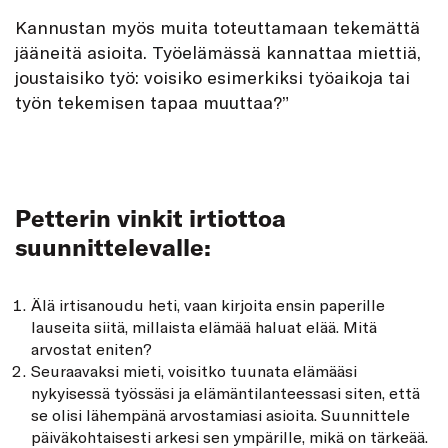
Kannustan myös muita toteuttamaan tekemättä
jääneitä asioita. Työelämässä kannattaa miettiä,
joustaisiko työ: voisiko esimerkiksi työaikoja tai
työn tekemisen tapaa muuttaa?”
Petterin vinkit irtiottoa
suunnittelevalle:
Älä irtisanoudu heti, vaan kirjoita ensin paperille
lauseita siitä, millaista elämää haluat elää. Mitä
arvostat eniten?
Seuraavaksi mieti, voisitko tuunata elämääsi
nykyisessä työssäsi ja elämän­tilanteessasi siten, että
se olisi lähempänä arvostamiasi asioita. Suunnittele
päiväkohtaisesti arkesi sen ympärille, mikä on tärkeää.