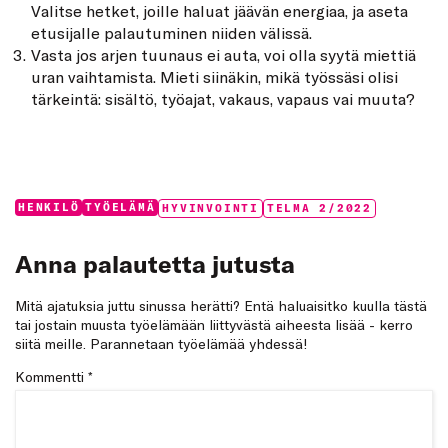
Valitse hetket, joille haluat jäävän energiaa, ja aseta
etusijalle palautuminen niiden välissä.
Vasta jos arjen tuunaus ei auta, voi olla syytä miettiä
uran vaihtamista. Mieti siinäkin, mikä työssäsi olisi
tärkeintä: sisältö, työajat, vakaus, vapaus vai muuta?
Categories:
Tags:
HENKILÖ
TYÖELÄMÄ
HYVINVOINTI
TELMA 2/2022
Anna palautetta jutusta
Mitä ajatuksia juttu sinussa herätti? Entä haluaisitko kuulla tästä
tai jostain muusta työelämään liittyvästä aiheesta lisää - kerro
siitä meille. Parannetaan työelämää yhdessä!
Kommentti
*