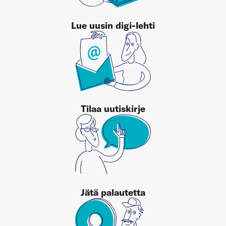
Lue uusin digi-lehti
Tilaa uutiskirje
Jätä palautetta