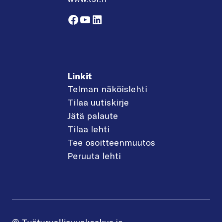
Facebook
YouTube
LinkedIn
Linkit
Telman näköislehti
Tilaa uutiskirje
Jätä palaute
Tilaa lehti
Tee osoitteenmuutos
Peruuta lehti
© Työturvallisuuskeskus ja