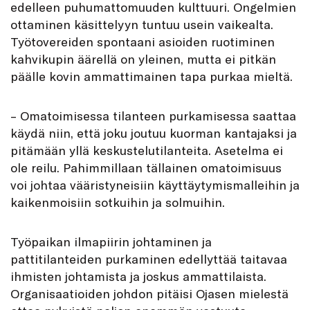
edelleen puhumattomuuden kulttuuri. Ongelmien
ottaminen käsittelyyn tuntuu usein vaikealta.
Työtovereiden spontaani asioiden ruotiminen
kahvikupin äärellä on yleinen, mutta ei pitkän
päälle kovin ammattimainen tapa purkaa mieltä.
– Omatoimisessa tilanteen purkamisessa saattaa
käydä niin, että joku joutuu kuorman kantajaksi ja
pitämään yllä keskustelutilanteita. Asetelma ei
ole reilu. Pahimmillaan tällainen omatoimisuus
voi johtaa vääristyneisiin käyttäytymismalleihin ja
kaikenmoisiin sotkuihin ja solmuihin.
Työpaikan ilmapiirin johtaminen ja
pattitilanteiden purkaminen edellyttää taitavaa
ihmisten johtamista ja joskus ammattilaista.
Organisaatioiden johdon pitäisi Ojasen mielestä