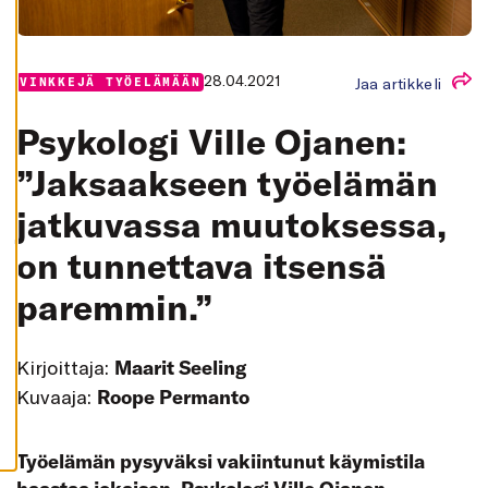
K
A
I
K
K
28.04.2021
Jaa artikkeli
VINKKEJÄ TYÖELÄMÄÄN
I
H
Psykologi Ville Ojanen:
Y
V
Ä
”Jaksaakseen työelämän
K
S
jatkuvassa muutoksessa,
Y
K
A
on tunnettava itsensä
I
K
K
paremmin.”
I
E
V
Ä
Kirjoittaja:
Maarit Seeling
S
T
Kuvaaja:
Roope Permanto
E
E
T
Työelämän pysyväksi vakiintunut käymistila