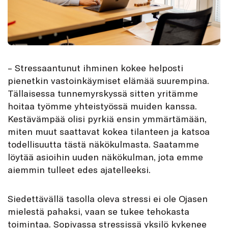
– Stressaantunut ihminen kokee helposti
pienetkin vastoinkäymiset elämää suurempina.
Tällaisessa tunnemyrskyssä sitten yritämme
hoitaa työmme yhteistyössä muiden kanssa.
Kestävämpää olisi pyrkiä ensin ymmärtämään,
miten muut saattavat kokea tilanteen ja katsoa
todellisuutta tästä näkökulmasta. Saatamme
löytää asioihin uuden näkökulman, jota emme
aiemmin tulleet edes ajatelleeksi.
Siedettävällä tasolla oleva stressi ei ole Ojasen
mielestä pahaksi, vaan se tukee tehokasta
toimintaa. Sopivassa stressissä yksilö kykenee