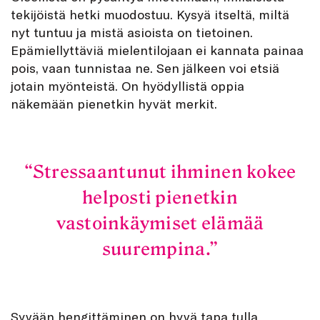
tekijöistä hetki muodostuu. Kysyä itseltä, miltä
nyt tuntuu ja mistä asioista on tietoinen.
Epämiellyttäviä mielentilojaan ei kannata painaa
pois, vaan tunnistaa ne. Sen jälkeen voi etsiä
jotain myönteistä. On hyödyllistä oppia
näkemään pienetkin hyvät merkit.
Stressaantunut ihminen kokee
helposti pienetkin
vastoinkäymiset elämää
suurempina.
Syvään hengittäminen on hyvä tapa tulla