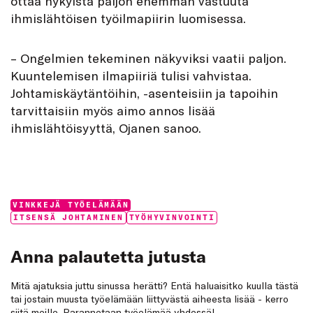
ottaa nykyistä paljon enemmän vastuuta
ihmislähtöisen työilmapiirin luomisessa.
– Ongelmien tekeminen näkyviksi vaatii paljon.
Kuuntelemisen ilmapiiriä tulisi vahvistaa.
Johtamiskäytäntöihin, -asenteisiin ja tapoihin
tarvittaisiin myös aimo annos lisää
ihmislähtöisyyttä, Ojanen sanoo.
Categories:
VINKKEJÄ TYÖELÄMÄÄN
Tags:
ITSENSÄ JOHTAMINEN
TYÖHYVINVOINTI
Anna palautetta jutusta
Mitä ajatuksia juttu sinussa herätti? Entä haluaisitko kuulla tästä
tai jostain muusta työelämään liittyvästä aiheesta lisää - kerro
siitä meille. Parannetaan työelämää yhdessä!