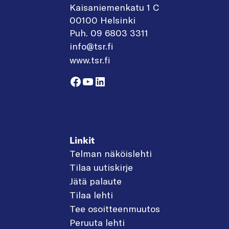
Kaisaniemenkatu 1 C
00100 Helsinki
Puh. 09 6803 3311
info@tsr.fi
www.tsr.fi
Facebook
YouTube
LinkedIn
Linkit
Telman näköislehti
Tilaa uutiskirje
Jätä palaute
Tilaa lehti
Tee osoitteenmuutos
Peruuta lehti