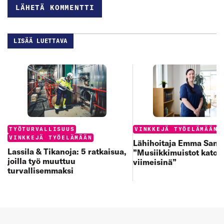
LISÄÄ LUETTAVA
Categories:
Categories:
TYÖTURVALLISUUS
VINKKEJÄ TYÖELÄMÄÄN
VINKKEJÄ TYÖELÄMÄÄN
Lähihoitaja Emma Sand
Lassila & Tikanoja: 5 ratkaisua,
”Musiikkimuistot katoa
joilla työ muuttuu
viimeisinä”
turvallisemmaksi