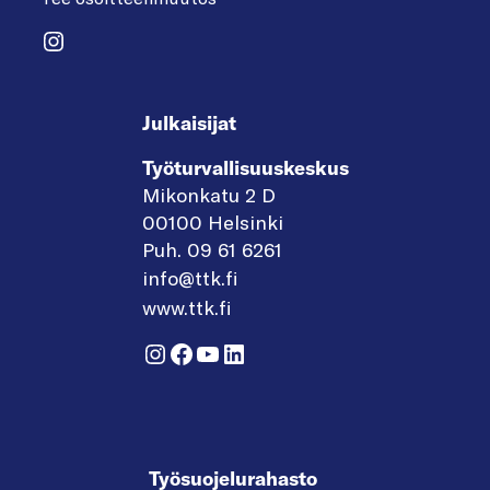
Instagram
Julkaisijat
Työturvallisuuskeskus
Mikonkatu 2 D
00100 Helsinki
Puh. 09 61 6261
info@ttk.fi
www.ttk.fi
Instagram
Facebook
YouTube
LinkedIn
Työsuojelurahasto