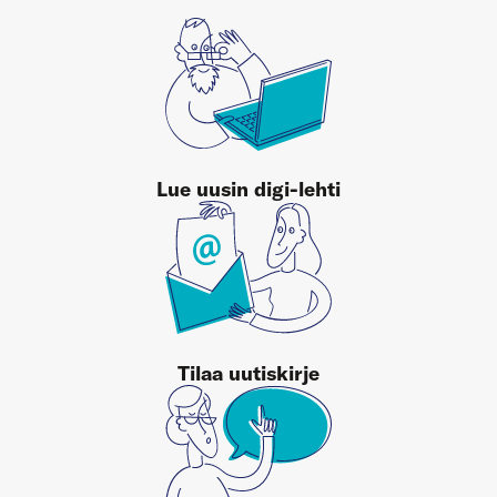
Lue uusin digi-lehti
Tilaa uutiskirje