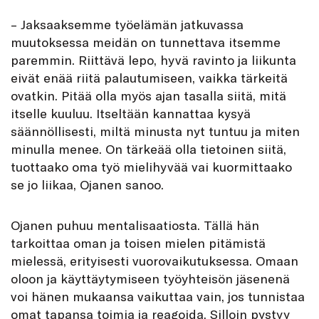
– Jaksaaksemme työelämän jatkuvassa
muutoksessa meidän on tunnettava itsemme
paremmin. Riittävä lepo, hyvä ravinto ja liikunta
eivät enää riitä palautumiseen, vaikka tärkeitä
ovatkin. Pitää olla myös ajan tasalla siitä, mitä
itselle kuuluu. Itseltään kannattaa kysyä
säännöllisesti, miltä minusta nyt tuntuu ja miten
minulla menee. On tärkeää olla tietoinen siitä,
tuottaako oma työ mielihyvää vai kuormittaako
se jo liikaa, Ojanen sanoo.
Ojanen puhuu mentalisaatiosta. Tällä hän
tarkoittaa oman ja toisen mielen pitämistä
mielessä, erityisesti vuorovaikutuksessa. Omaan
oloon ja käyttäytymiseen työyhteisön jäsenenä
voi hänen mukaansa vaikuttaa vain, jos tunnistaa
omat tapansa toimia ja reagoida. Silloin pystyy