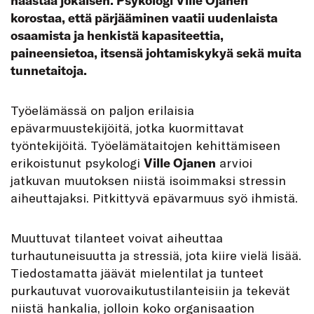
haastaa jokaisen. Psykologi Ville Ojanen
korostaa, että pärjääminen vaatii uudenlaista
osaamista ja henkistä kapasiteettia,
paineensietoa, itsensä johtamiskykyä sekä muita
tunnetaitoja.
T
yöelämässä on paljon erilaisia
epävarmuustekijöitä, jotka kuormittavat
työntekijöitä. Työelämätaitojen kehittämiseen
erikoistunut psykologi
Ville Ojanen
arvioi
jatkuvan muutoksen niistä isoimmaksi stressin
aiheuttajaksi. Pitkittyvä epävarmuus syö ihmistä.
Muuttuvat tilanteet voivat aiheuttaa
turhautuneisuutta ja stressiä, jota kiire vielä lisää.
Tiedostamatta jäävät mielentilat ja tunteet
purkautuvat vuorovaikutustilanteisiin ja tekevät
niistä hankalia, jolloin koko organisaation