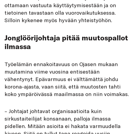
ottamaan vastuuta käyttäytymisestään ja on
tietoinen tavastaan olla vuorovaikutuksessa.
Silloin kykenee myös hyvään yhteistyöhön.
Jonglöörijohtaja pitää muutospallot
ilmassa
Työelämän ennakoitavuus on Ojasen mukaan
muutamina viime vuosina entisestään
vähentynyt. Epävarmuus ei välttämättä johdu
korona-ajasta, vaan siitä, että muutosten tahti
koko ympäröivässä maailmassa on niin voimakas.
– Johtajat johtavat organisaatioita kuin
sirkustaiteilijat konsanaan, palloja ilmassa
pidellen. Mitään asioita ei hakata varmuudella
kiveen. Siitä on tullut tapa reagoida uusiin