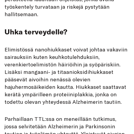
työskentely turvataan ja riskejä pystytään
hallitsemaan.
Uhka terveydelle?
Elimistössä nanohiukkaset voivat johtaa vakaviin
sairauksiin kuten keuhkotulehduksiin,
verenkiertoelimistön häiriöihin ja syöpäriskiin.
Lisäksi mangaani- ja titaanioksidihiukkaset
pääsevät aivoihin nenässä olevien
hajuhermosäikeiden kautta. Hiukkaset saattavat
kerätä ympärilleen proteiiniplakkia, jonka on
todettu olevan yhteydessä Alzheimerin tautiin.
Parhaillaan TTL:ssa on meneillään tutkimus,
jossa selvitetään Alzheimerin ja Parkinsonin
tautien ja työelämän yhteyttä. Yleistyvät aivojen