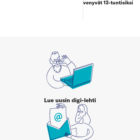
venyvät 12-tuntisiksi
Lue uusin digi-lehti