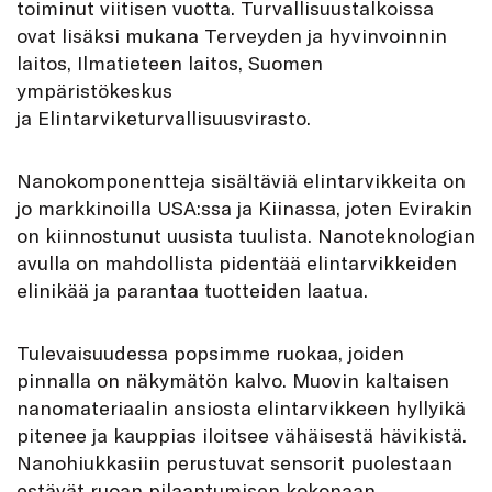
toiminut viitisen vuotta. Turvallisuustalkoissa
ovat lisäksi mukana Terveyden ja hyvinvoinnin
laitos, Ilmatieteen laitos, Suomen
ympäristökeskus
ja Elintarviketurvallisuusvirasto.
Nanokomponentteja sisältäviä elintarvikkeita on
jo markkinoilla USA:ssa ja Kiinassa, joten Evirakin
on kiinnostunut uusista tuulista. Nanoteknologian
avulla on mahdollista pidentää elintarvikkeiden
elinikää ja parantaa tuotteiden laatua.
Tulevaisuudessa popsimme ruokaa, joiden
pinnalla on näkymätön kalvo. Muovin kaltaisen
nanomateriaalin ansiosta elintarvikkeen hyllyikä
pitenee ja kauppias iloitsee vähäisestä hävikistä.
Nanohiukkasiin perustuvat sensorit puolestaan
estävät ruoan pilaantumisen kokonaan.