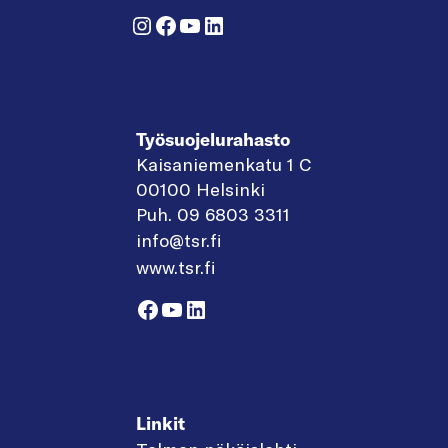
Instagram
Facebook
YouTube
LinkedIn
Työsuojelurahasto
Kaisaniemenkatu 1 C
00100 Helsinki
Puh. 09 6803 3311
info@tsr.fi
www.tsr.fi
Facebook
YouTube
LinkedIn
Linkit