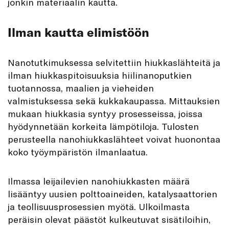
jonkin materiaalin kautta.
Ilman kautta elimistöön
Nanotutkimuksessa selvitettiin hiukkaslähteitä ja
ilman hiukkaspitoisuuksia hiilinanoputkien
tuotannossa, maalien ja vieheiden
valmistuksessa sekä kukkakaupassa. Mittauksien
mukaan hiukkasia syntyy prosesseissa, joissa
hyödynnetään korkeita lämpötiloja. Tulosten
perusteella nanohiukkaslähteet voivat huonontaa
koko työympäristön ilmanlaatua.
Ilmassa leijailevien nanohiukkasten määrä
lisääntyy uusien polttoaineiden, katalysaattorien
ja teollisuusprosessien myötä. Ulkoilmasta
peräisin olevat päästöt kulkeutuvat sisätiloihin,