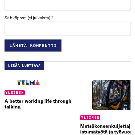
Sähköposti (ei julkaista) *
LISÄÄ LUETTAVA
Categories:
YLEINEN
A better working life through
talking
Categories:
YLEINEN
Metsäkoneenkuljettajan
istumatyötä ja työvuoro