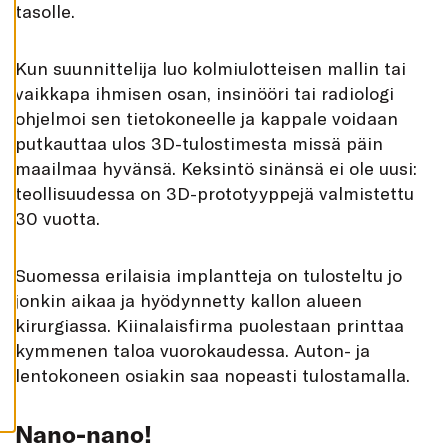
tasolle.
K
A
I
K
Kun suunnittelija luo kolmiulotteisen mallin tai
K
I
vaikkapa ihmisen osan, insinööri tai radiologi
H
ohjelmoi sen tietokoneelle ja kappale voidaan
Y
V
putkauttaa ulos 3D-tulostimesta missä päin
Ä
maailmaa hyvänsä. Keksintö sinänsä ei ole uusi:
K
S
teollisuudessa on 3D-prototyyppejä valmistettu
Y
K
30 vuotta.
A
I
K
K
Suomessa erilaisia implantteja on tulosteltu jo
I
E
jonkin aikaa ja hyödynnetty kallon alueen
V
Ä
kirurgiassa. Kiinalaisfirma puolestaan printtaa
S
kymmenen taloa vuorokaudessa. Auton- ja
T
E
lentokoneen osiakin saa nopeasti tulostamalla.
E
T
Nano-nano!