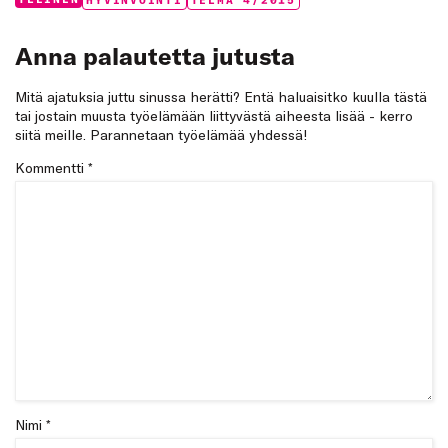
Categories:
Tags:
Anna palautetta jutusta
Mitä ajatuksia juttu sinussa herätti? Entä haluaisitko kuulla tästä
tai jostain muusta työelämään liittyvästä aiheesta lisää - kerro
siitä meille. Parannetaan työelämää yhdessä!
Kommentti
*
Nimi *