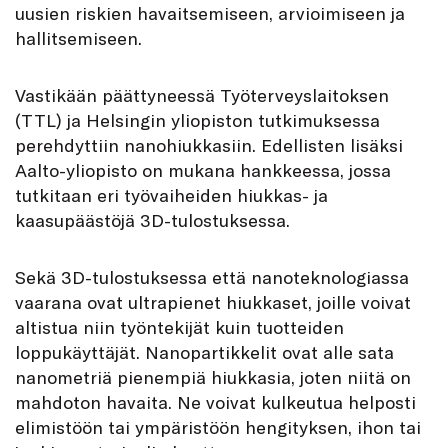
uusien riskien havaitsemiseen, arvioimiseen ja
hallitsemiseen.
Vastikään päättyneessä Työterveyslaitoksen
(TTL) ja Helsingin yliopiston tutkimuksessa
perehdyttiin nanohiukkasiin. Edellisten lisäksi
Aalto-yliopisto on mukana hankkeessa, jossa
tutkitaan eri työvaiheiden hiukkas- ja
kaasupäästöjä 3D-tulostuksessa.
Sekä 3D-tulostuksessa että nanoteknologiassa
vaarana ovat ultrapienet hiukkaset, joille voivat
altistua niin työntekijät kuin tuotteiden
loppukäyttäjät. Nanopartikkelit ovat alle sata
nanometriä pienempiä hiukkasia, joten niitä on
mahdoton havaita. Ne voivat kulkeutua helposti
elimistöön tai ympäristöön hengityksen, ihon tai