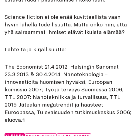
Science fiction ei ole enää kuvitteellista vaan
hyvin lähellä todellisuutta. Mutta onko niin, että
yhä sairaammat ihmiset elävät ikuista elämää?
Lähteitä ja kirjallisuutta:
The Economist 21.4.2012; Helsingin Sanomat
23.3.2013 & 30.4.2014; Nanoteknologia –
innovaatioita huomisen hyväksi, Euroopan
komissio 2007; Työ ja terveys Suomessa 2006,
TTL 2007: Nanotekniikka ja turvallisuus, TTL
2015; Jätealan megatrendit ja haasteet
Euroopassa, Tulevaisuuden tutkimuskeskus 2006;
eluova.fi
YLEINEN
HYVINVOINTI
TELMA 4/2015