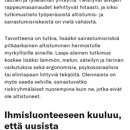
rappeumasairaudet kehittyvät hitaasti, ja siksi
tutkimustieto työperäisistä altistumis- ja
sairastumisriskeistä on vielä vähäistä.
Tavoitteena on tutkia, lisääkö sairastumisriskiä
pitkäaikainen altistuminen hermostolle
myrkyllisille aineille. Laaja-alainen tutkimus
koskee lisäksi lämmön, melun, säteilyn ja tärinän
vaikutuksia sekä ergonomisia, psykososiaalisia
tai elintapaan liittyviä tekijöitä. Olennaista on
myös saada selville, sairastuvatko
riskiryhmäläiset nuorempina kuin ne, jotka eivät
ole altistuneet.
Ihmisluonteeseen kuuluu,
että uusista