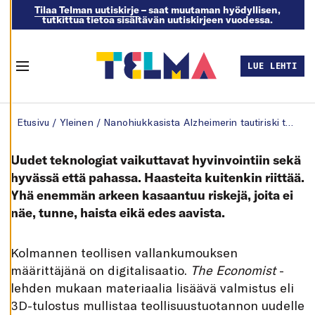
Tilaa Telman uutiskirje
– saat muutaman hyödyllisen,
tutkittua tietoa sisältävän uutiskirjeen vuodessa.
M
U
O
K
LUE LEHTI
K
Menu
A
A
E
Skip to content
V
Etusivu
/
Yleinen
/
Nanohiukkasista Alzheimerin tautiriski tulevaisuudessa?
Ä
S
T
E
Uudet teknologiat vaikuttavat hyvinvointiin sekä
A
S
hyvässä että pahassa. Haasteita kuitenkin riittää.
E
Yhä enemmän arkeen kasaantuu riskejä, joita ei
T
U
näe, tunne, haista eikä edes aavista.
K
S
I
A
K
olmannen teollisen vallankumouksen
K
määrittäjänä on digitalisaatio.
The Economist
-
I
E
lehden mukaan materiaalia lisäävä valmistus eli
L
L
3D-tulostus mullistaa teollisuustuotannon uudelle
Ä