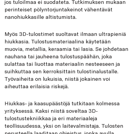
jos tuloilmaa ei suodateta. Tutkimuksen mukaan
perinteiset pölyntorjuntakeinot vähentävät
nanohiukkasille altistumista.
Myös 3D-tulostimet suoltavat ilmaan ultrapieniä
hiukkasia. Tulostusmateriaalina käytetään
muovia, metallia, keraamia tai lasia. Se johdetaan
nauhana tai jauheena tulostuspäähän, joka
sulattaa tai liuottaa materiaalin nesteeseen ja
suihkuttaa sen kerroksittain tulostinalustalle.
Työvaiheita on lukuisia, niistä jokainen voi
aiheuttaa erilaisia riskejä.
Hiukkas- ja kaasupäästöjä tutkitaan kolmessa
yrityksessä. Kaksi niistä soveltaa 3D-
tulostustekniikkaa ja eri materiaaleja
teollisuudessa, yksi on laitevalmistaja. Tulosten
perusteella laaditaan ohjeistus, jonka avulla