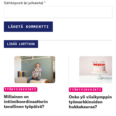
Sähköposti (ei julkaista) *
LISÄÄ LUETTAVA
Categories:
Categories:
TYÖHYVINVOINTI
TYÖHYVINVOINTI
Millainen on
Onko yli viisikymppine
intiimikoordinaattorin
työmarkkinoiden
tavallinen työpäivä?
hukkakauraa?