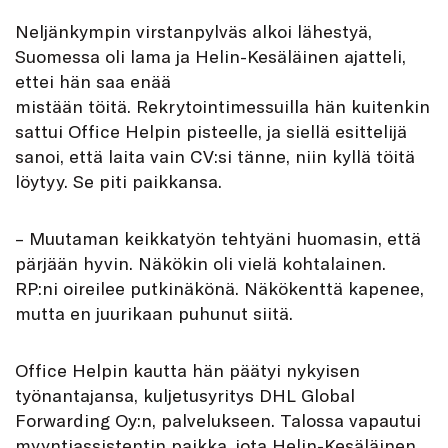
Neljänkympin virstanpylväs alkoi lähestyä,
Suomessa oli lama ja Helin-Kesäläinen ajatteli,
ettei hän saa enää
mistään töitä. Rekrytointimessuilla hän kuitenkin
sattui Office Helpin pisteelle, ja siellä esittelijä
sanoi, että laita vain CV:si tänne, niin kyllä töitä
löytyy. Se piti paikkansa.
– Muutaman keikkatyön tehtyäni huomasin, että
pärjään hyvin. Näkökin oli vielä kohtalainen.
RP:ni oireilee putkinäkönä. Näkökenttä kapenee,
mutta en juurikaan puhunut siitä.
Office Helpin kautta hän päätyi nykyisen
työnantajansa, kuljetusyritys DHL Global
Forwarding Oy:n, palvelukseen. Talossa vapautui
myyntiassistentin paikka, jota Helin-Kesäläinen