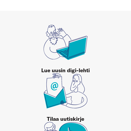
Lue uusin digi-lehti
Tilaa uutiskirje