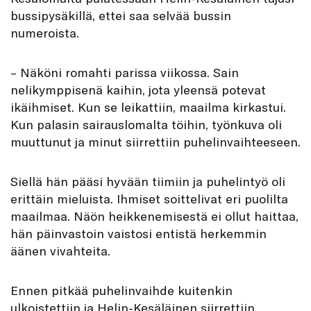
bussipysäkillä, ettei saa selvää bussin
numeroista.
– Näköni romahti parissa viikossa. Sain
nelikymppisenä kaihin, jota yleensä potevat
ikäihmiset. Kun se leikattiin, maailma kirkastui.
Kun palasin sairauslomalta töihin, työnkuva oli
muuttunut ja minut siirrettiin puhelinvaihteeseen.
Siellä hän pääsi hyvään tiimiin ja puhelintyö oli
erittäin mieluista. Ihmiset soittelivat eri puolilta
maailmaa. Näön heikkenemisestä ei ollut haittaa,
hän päinvastoin vaistosi entistä herkemmin
äänen vivahteita.
Ennen pitkää puhelinvaihde kuitenkin
ulkoistettiin ja Helin-Kesäläinen siirrettiin