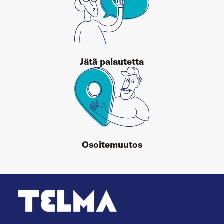
Jätä palautetta
Osoitemuutos