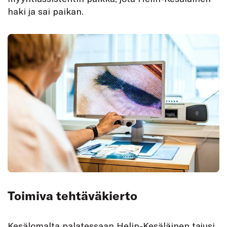
haki ja sai paikan.
Toimiva tehtäväkierto
Kesälomalta palatessaan Helin-Kesäläinen tajusi