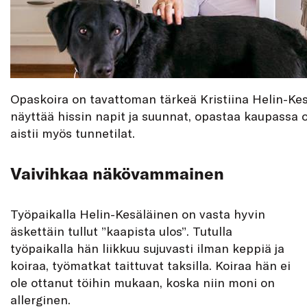
Opaskoira on tavattoman tärkeä Kristiina Helin-Kesä
näyttää hissin napit ja suunnat, opastaa kaupassa oik
aistii myös tunnetilat.
Vaivihkaa näkövammainen
Työpaikalla Helin-Kesäläinen on vasta hyvin
äskettäin tullut ”kaapista ulos”. Tutulla
työpaikalla hän liikkuu sujuvasti ilman keppiä ja
koiraa, työmatkat taittuvat taksilla. Koiraa hän ei
ole ottanut töihin mukaan, koska niin moni on
allerginen.