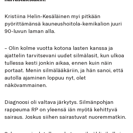
K
ristiina Helin-Kesäläinen
myi pitkään
pyörittämänsä kauneushoitola-kemikalion juuri
90-luvun laman alla.
– Olin kolme vuotta kotona lasten kanssa ja
ajattelin tarvitsevani uudet silmälasit, kun ulkoa
tullessa kesti jonkin aikaa, ennen kuin näin
portaat. Menin silmälääkäriin, ja hän sanoi, että
autolla ajaminen loppuu nyt, olet
näkövammainen.
Diagnoosi oli valtava järkytys. Silmänpohjan
rappeuma RP on yleensä iän myötä kehittyvä
sairaus. Joskus siihen sairastuvat nuoremmatkin.