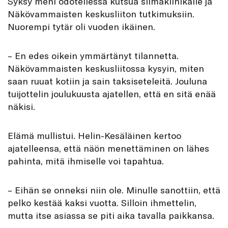
Syksy meni odotellessa kutsua silmäklinikalle ja
Näkövammaisten keskusliiton tutkimuksiin.
Nuorempi tytär oli vuoden ikäinen.
– En edes oikein ymmärtänyt tilannetta.
Näkövammaisten keskusliitossa kysyin, miten
saan ruuat kotiin ja sain taksiseteleitä. Jouluna
tuijottelin joulukuusta ajatellen, että en sitä enää
näkisi.
Elämä mullistui. Helin-Kesäläinen kertoo
ajatelleensa, että näön menettäminen on lähes
pahinta, mitä ihmiselle voi tapahtua.
– Eihän se onneksi niin ole. Minulle sanottiin, että
pelko kestää kaksi vuotta. Silloin ihmettelin,
mutta itse asiassa se piti aika tavalla paikkansa.