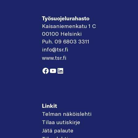
Työsuojelurahasto
Kaisaniemenkatu 1 C
00100 Helsinki
Puh. 09 6803 3311
info@tsr.fi
www.tsr.fi
Facebook
YouTube
LinkedIn
Linkit
Telman näköislehti
Tilaa uutiskirje
Jätä palaute