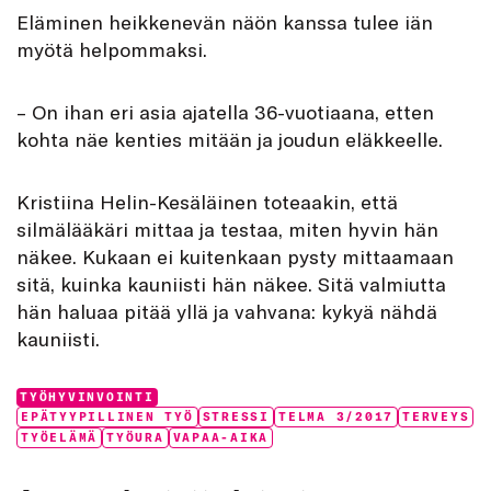
Eläminen heikkenevän näön kanssa tulee iän
myötä helpommaksi.
– On ihan eri asia ajatella 36-vuotiaana, etten
kohta näe kenties mitään ja joudun eläkkeelle.
Kristiina Helin-Kesäläinen toteaakin, että
silmälääkäri mittaa ja testaa, miten hyvin hän
näkee. Kukaan ei kuitenkaan pysty mittaamaan
sitä, kuinka kauniisti hän näkee. Sitä valmiutta
hän haluaa pitää yllä ja vahvana: kykyä nähdä
kauniisti.
Categories:
TYÖHYVINVOINTI
Tags:
EPÄTYYPILLINEN TYÖ
STRESSI
TELMA 3/2017
TERVEYS
TYÖELÄMÄ
TYÖURA
VAPAA-AIKA