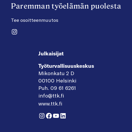
Paremman työelämän puolesta
Tee osoitteenmuutos
Instagram
Julkaisijat
Työturvallisuuskeskus
Mikonkatu 2 D
00100 Helsinki
Puh. 09 61 6261
info@ttk.fi
www.ttk.fi
Instagram
Facebook
YouTube
LinkedIn