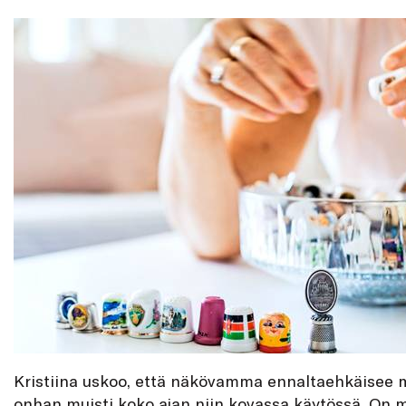
Kristiina uskoo, että näkövamma ennaltaehkäisee m
onhan muisti koko ajan niin kovassa käytössä. On 