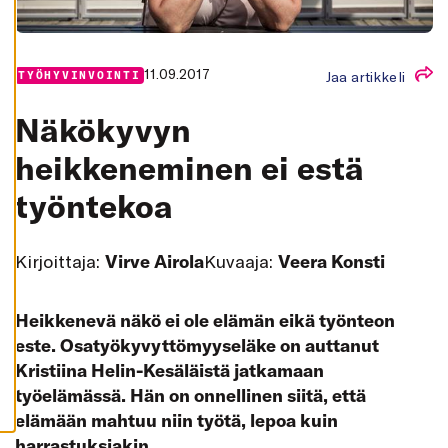
K
A
I
K
K
11.09.2017
Jaa artikkeli
TYÖHYVINVOINTI
I
H
Näkökyvyn
Y
V
Ä
heikkeneminen ei estä
K
S
työntekoa
Y
K
A
I
K
Kirjoittaja:
Virve Airola
Kuvaaja:
Veera Konsti
K
I
E
V
Heikkenevä näkö ei ole elämän eikä työnteon
Ä
S
este. Osatyökyvyttömyyseläke on auttanut
T
E
Kristiina Helin-Kesäläistä jatkamaan
E
T
työelämässä. Hän on onnellinen siitä, että
elämään mahtuu niin työtä, lepoa kuin
harrastuksiakin.