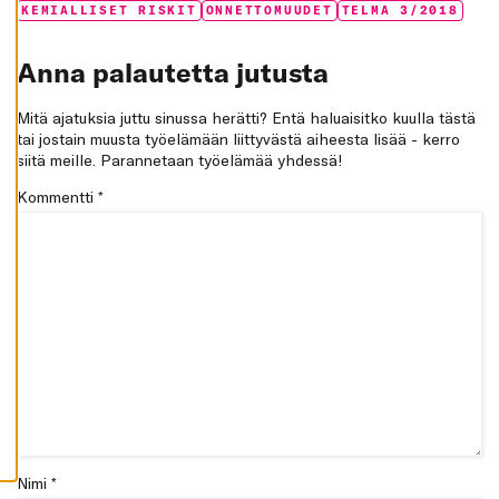
Tags:
KEMIALLISET RISKIT
ONNETTOMUUDET
TELMA 3/2018
K
A
I
K
Anna palautetta jutusta
K
I
Mitä ajatuksia juttu sinussa herätti? Entä haluaisitko kuulla tästä
H
tai jostain muusta työelämään liittyvästä aiheesta lisää - kerro
Y
V
siitä meille. Parannetaan työelämää yhdessä!
Ä
K
Kommentti
*
S
Y
K
A
I
K
K
I
E
V
Ä
S
T
E
E
T
Nimi *