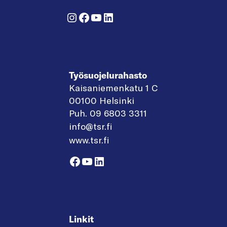
Instagram
Facebook
YouTube
LinkedIn
Työsuojelurahasto
Kaisaniemenkatu 1 C
00100 Helsinki
Puh. 09 6803 3311
info@tsr.fi
www.tsr.fi
Facebook
YouTube
LinkedIn
Linkit