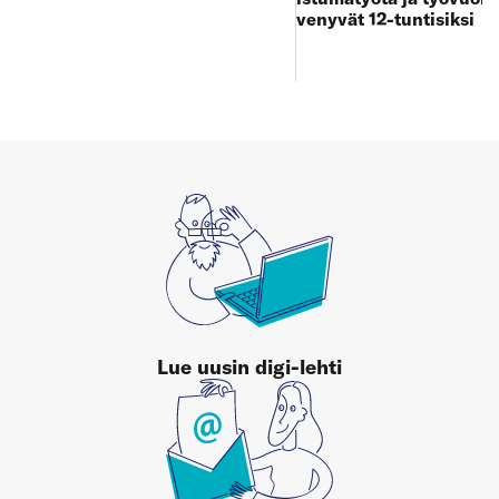
venyvät 12-tuntisiksi
Lue uusin digi-lehti