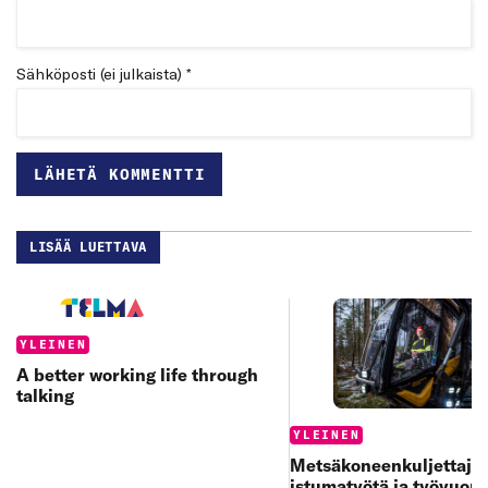
Sähköposti (ei julkaista) *
LISÄÄ LUETTAVA
Categories:
YLEINEN
A better working life through
talking
Categories:
YLEINEN
Metsäkoneenkuljettajan
istumatyötä ja työvuoro