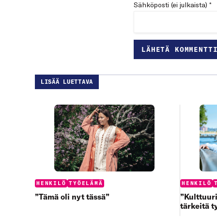
Sähköposti (ei julkaista) *
LISÄÄ LUETTAVA
Categories:
Categories
HENKILÖ
TYÖELÄMÄ
HENKILÖ
”Tämä oli nyt tässä”
”Kulttuur
tärkeitä t