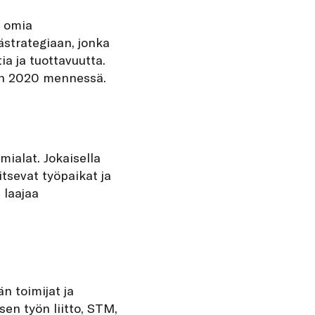
n omia
strategiaan, jonka
ia ja tuottavuutta.
en 2020 mennessä.
mialat. Jokaisella
tsevat työpaikat ja
 laajaa
n toimijat ja
sen työn liitto, STM,