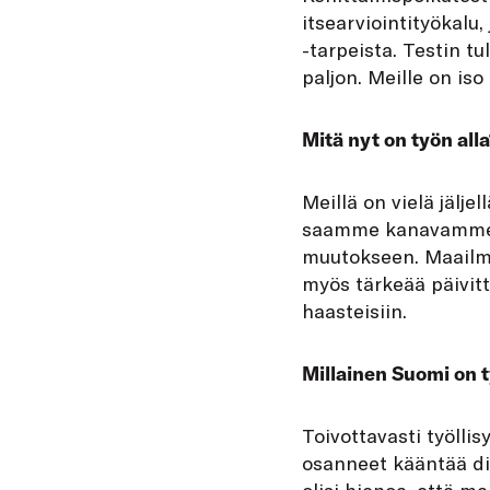
itsearviointityökalu
-tarpeista. Testin tu
paljon. Meille on is
Mitä nyt on työn all
Meillä on vielä jälje
saamme kanavamme ak
muutokseen. Maailma 
myös tärkeää päivitt
haasteisiin.
Millainen Suomi on
Toivottavasti työlli
osanneet kääntää dig
olisi hienoa, että m