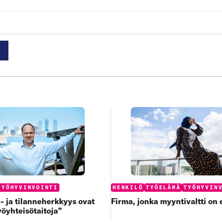
:
Categories:
TYÖHYVINVOINTI
HENKILÖ
TYÖELÄMÄ
TYÖHYVIN
i- ja tilanneherkkyys ovat
Firma, jonka myyntivaltti on
yöyhteisötaitoja”