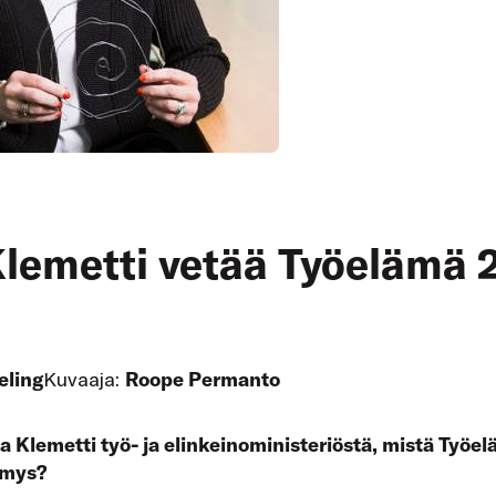
lemetti vetää Työelämä 
eling
Kuvaaja:
Roope Permanto
 Klemetti työ- ja elinkeinoministeriöstä, mistä Työe
ymys?