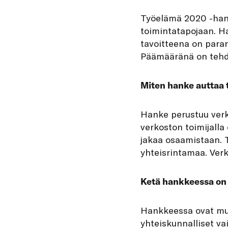
Työelämä 2020 -han
toimintatapojaan. H
tavoitteena on paran
Päämääränä on tehd
Miten hanke auttaa 
Hanke perustuu verkos
verkoston toimijalla
jakaa osaamistaan. 
yhteisrintamaa. Ver
Ketä hankkeessa o
Hankkeessa ovat muk
yhteiskunnalliset va