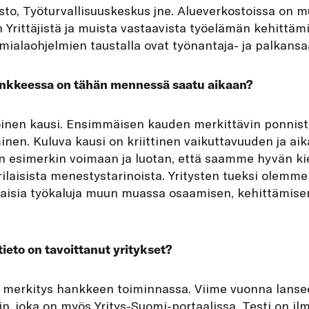
to, Työturvallisuuskeskus jne. Alueverkostoissa on m
Yrittäjistä ja muista vastaavista työelämän kehittämi
imialaohjelmien taustalla ovat työnantaja- ja palkansaa
ankkeessa on tähän mennessä saatu aikaan?
oinen kausi. Ensimmäisen kauden merkittävin ponnistu
inen. Kuluva kausi on kriittinen vaikuttavuuden ja a
 esimerkin voimaan ja luotan, että saamme hyvän ki
erilaisista menestystarinoista. Yritysten tueksi olemme
ilaisia työkaluja muun muassa osaamisen, kehittämise
ieto on tavoittanut yritykset?
ri merkitys hankkeen toiminnassa. Viime vuonna lan
n, joka on myös Yritys-Suomi-portaalissa. Testi on il