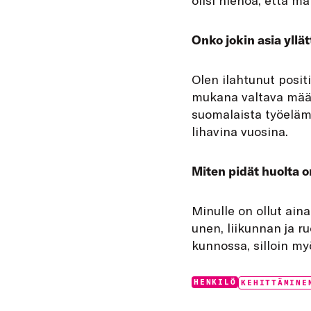
Onko jokin asia yll
Olen ilahtunut posit
mukana valtava määr
suomalaista työeläm
lihavina vuosina.
Miten pidät huolta 
Minulle on ollut ain
unen, liikunnan ja r
kunnossa, silloin my
Categories:
Tags:
HENKILÖ
KEHITTÄMINE