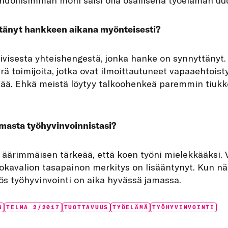
ättänyt hankkeen aikana myönteisesti?
iivisesta yhteishengestä, jonka hanke on synnyttänyt. 
ä toimijoita, jotka ovat ilmoittautuneet vapaaehtoi
ää. Ehkä meistä löytyy talkoohenkeä paremmin tiukko
omasta työhyvinvoinnistasi?
a äärimmäisen tärkeää, että koen työni mielekkääksi.
uokavalion tasapainon merkitys on lisääntynyt. Kun n
ös työhyvinvointi on aika hyvässä jamassa.
N
TELMA 2/2017
TUOTTAVUUS
TYÖELÄMÄ
TYÖHYVINVOINTI