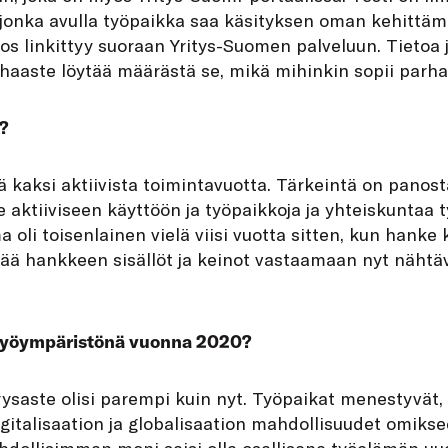
, jonka avulla työpaikka saa käsityksen oman kehittäm
los linkittyy suoraan Yritys-Suomen palveluun. Tietoa 
o haaste löytää määrästä se, mikä mihinkin sopii parha
a?
llä kaksi aktiivista toimintavuotta. Tärkeintä on panost
tiiviseen käyttöön ja työpaikkoja ja yhteiskuntaa 
oli toisenlainen vielä viisi vuotta sitten, kun hanke k
ää hankkeen sisällöt ja keinot vastaamaan nyt nähtäv
 työympäristönä vuonna 2020?
syysaste olisi parempi kuin nyt. Työpaikat menestyvät, 
italisaation ja globalisaation mahdollisuudet omikse
ahdollisimman moni saisi olla osallisena työelämän uu