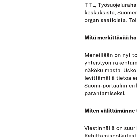
TTL, Työsuojelurahas
keskuksista, Suomen 
organisaatioista. To
Mitä merkittävää h
Meneillään on nyt t
yhteistyön rakentam
näkökulmasta. Uskon
levittämällä tietoa 
Suomi-portaaliin er
parantamiseksi.
Miten välittämänne t
Viestinnällä on suu
Kehittämispolkutesti