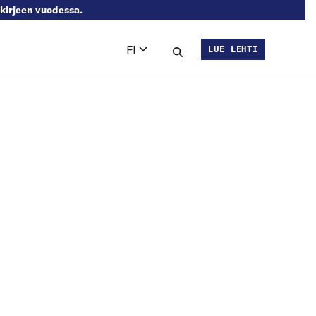
skirjeen vuodessa.
FI
LUE LEHTI
Languages
Hae sivustolta