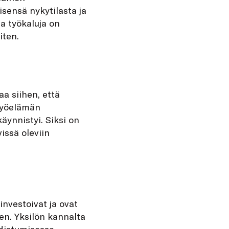
isensä nykytilasta ja
ja työkaluja on
iten.
aa siihen, että
työelämän
äynnistyi. Siksi on
issä oleviin
investoivat ja ovat
en. Yksilön kannalta
distumisessa.