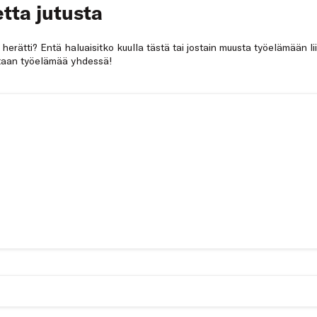
tta jutusta
a herätti? Entä haluaisitko kuulla tästä tai jostain muusta työelämään li
netaan työelämää yhdessä!