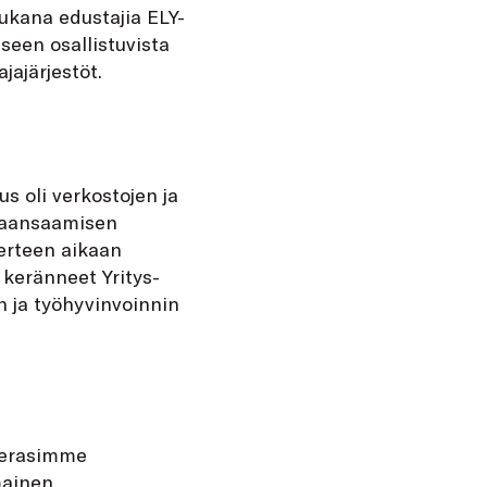
ukana edustajia ELY-
seen osallistuvista
jajärjestöt.
s oli verkostojen ja
ikaansaamisen
erteen aikaan
 keränneet Yritys-
n ja työhyvinvoinnin
seerasimme
mainen