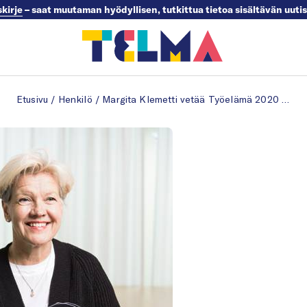
skirje
– saat muutaman hyödyllisen, tutkittua tietoa sisältävän uuti
Etusivu
/
Henkilö
/
Margita Klemetti vetää Työelämä 2020 -hanketta