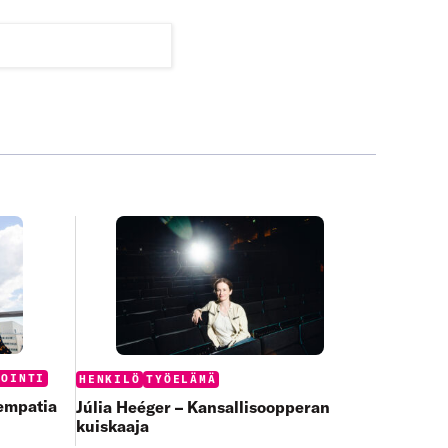
Categories:
VOINTI
HENKILÖ
TYÖELÄMÄ
 empatia
Júlia Heéger – Kansallisoopperan
kuiskaaja