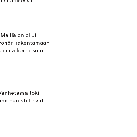
Meillä on ollut
styöhön rakentamaan
ina aikoina kuin
 Vanhetessa toki
ämä perustat ovat