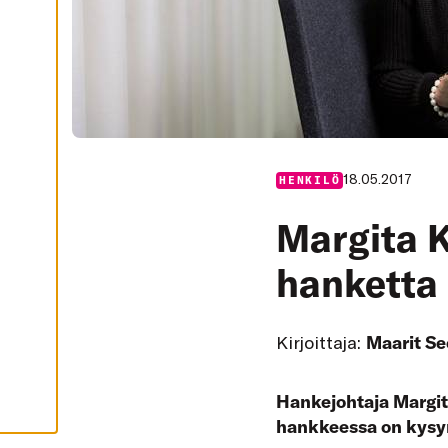
I
K
K
I
H
Y
V
Ä
K
S
Y
K
18.05.2017
HENKILÖ
A
I
K
Margita K
K
I
E
hanketta
V
Ä
S
T
E
Kirjoittaja:
Maarit Se
E
T
Hankejohtaja Margita
hankkeessa on kys