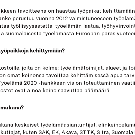
kkeen tavoitteena on haastaa työpaikat kehittämää
anke perustuu vuonna 2012 valmistuneeseen työelämä
taa työllisyysastetta, työelämän laatua, työhyvinvoint
ä suomalaisesta työelämästä Euroopan paras vuote
työpaikkoja kehittymään?
toille, joita on kolme: työelämätoimijat, alueet ja toi
 on omat keinonsa tavoittaa kehittämisessä apua tarvi
Työelämä 2020 -hankkeen vision toteuttaminen vaatii
kostot ovat ainoa keino saavuttaa päämäärä.
n mukana?
ana keskeiset työelämäasiantuntijat, elinkeinoelämä
ikuttajat, kuten SAK, EK, Akava, STTK, Sitra, Suomalai