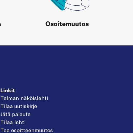
a
Osoitemuutos
Linkit
Telman näköislehti
Tilaa uutiskirje
Jätä palaute
Tilaa lehti
Tee osoitteenmuutos