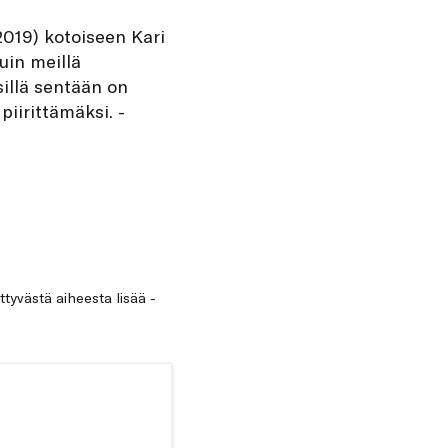
019) kotoiseen Kari
uin meillä
sillä sentään on
iirittämäksi. ­
ittyvästä aiheesta lisää -