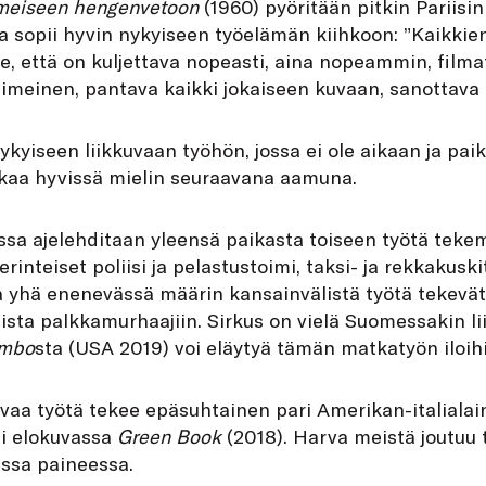
meiseen hengenvetoon
(1960) pyöritään pitkin Pariisin
la sopii hyvin nykyiseen työelämän kiihkoon: ”Kaikki
e, että on kuljettava nopeasti, aina nopeammin, filma
viimeinen, pantava kaikki jokaiseen kuvaan, sanottava k
ykyiseen liikkuvaan työhön, jossa ei ole aikaan ja pai
atkaa hyvissä mielin seuraavana aamuna.
sa ajelehditaan yleensä paikasta toiseen työtä tekem
rinteiset poliisi ja pelastustoimi, taksi- ja rekkakuskit
 ja yhä enenevässä määrin kansainvälistä työtä tekevät 
jista palkkamurhaajiin. ­Sirkus on vielä Suomessakin li
mbo
sta (USA 2019) voi eläytyä tämän matkatyön iloihi
kuvaa työtä tekee epäsuhtainen pari Amerikan-italialai
i elokuvassa
Green Book
(2018). Harva meistä joutuu
essa paineessa.