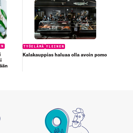
Categories:
EN
TYÖELÄMÄ
YLEINEN
i
Kalakauppias haluaa olla avoin pomo
i
tään