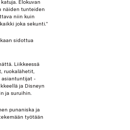
 katuja. Elokuvan
en näiden tunteiden
ttava niin kuin
aikki joka sekunti.”
kkaan sidottua
ättä. Liikkeessä
, ruokalähetit,
asiantuntijat ­
ikkeellä ja Disneyn
n ja suruihin.
nen puna­niska ja
 tekemään työtään