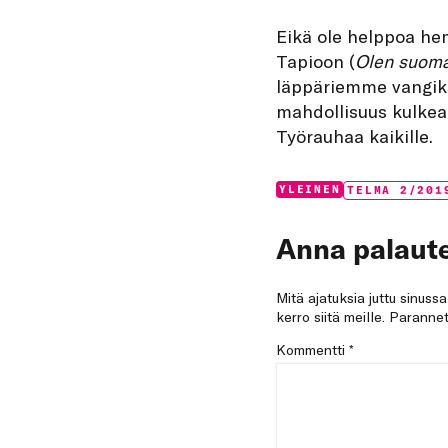
Eikä ole helppoa hem
Tapioon (
Olen suoma
läppäriemme vangiksi
mahdollisuus kulkea 
Työrauhaa kaikille.
Categories:
Tags:
YLEINEN
TELMA 2/201
Anna palaute
Mitä ajatuksia juttu sinuss
kerro siitä meille. Paran
Kommentti
*