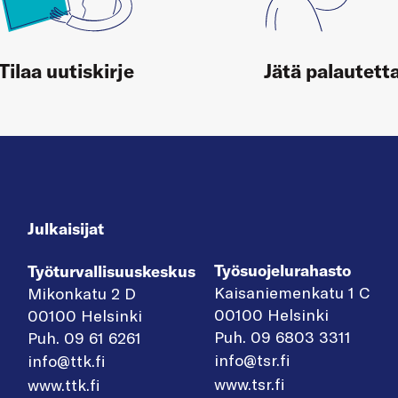
Tilaa uutiskirje
Jätä palautett
Julkaisijat
Työsuojelurahasto
Työturvallisuuskeskus
Kaisaniemenkatu 1 C
Mikonkatu 2 D
00100 Helsinki
00100 Helsinki
Puh. 09 6803 3311
Puh. 09 61 6261
info@tsr.fi
info@ttk.fi
www.tsr.fi
www.ttk.fi