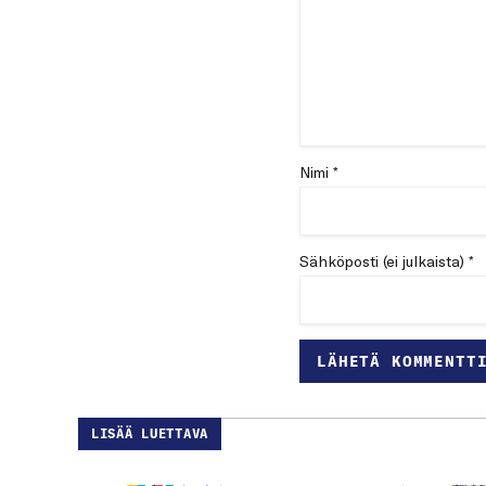
Nimi *
Sähköposti (ei julkaista) *
LISÄÄ LUETTAVA