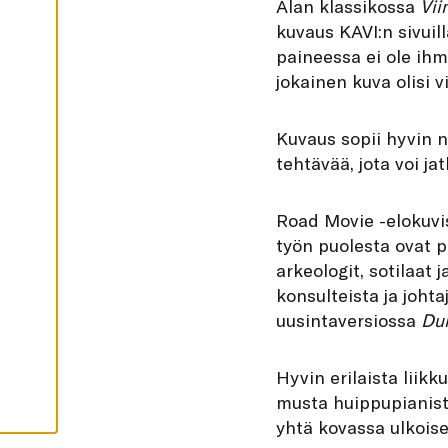
Alan klassikossa
Vii
I
K
kuvaus KAVI:n sivuil
K
I
paineessa ei ole ihm
jokainen kuva olisi 
H
Y
V
Ä
Kuvaus sopii hyvin n
K
S
tehtävää, jota voi j
Y
K
A
I
Road Movie -elokuvis
K
K
työn puolesta ovat pe
I
E
arkeologit, sotilaat
V
Ä
konsulteista ja johta
S
uusintaversiossa
Du
T
E
E
T
Hyvin erilaista liik
musta huippupianist
yhtä kovassa ulkois