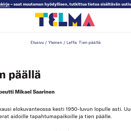
skirje
– saat muutaman hyödyllisen, tutkittua tietoa sisältävän uuti
Etusivu
/
Yleinen
/
Leffa: Tien päällä
en päällä
peutti Mikael Saarinen
kausi elokuvanteossa kesti 1950-luvun lopulle asti. U
rat aidoille tapahtumapaikoille ja tien päälle.