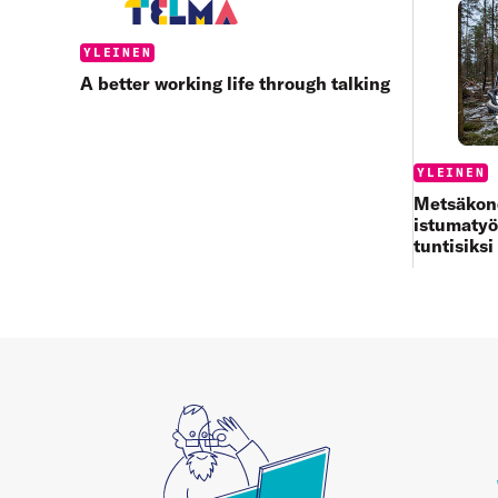
Categories:
YLEINEN
A better working life through talking
Categories
YLEINEN
Metsäkone
istumatyö
tuntisiksi