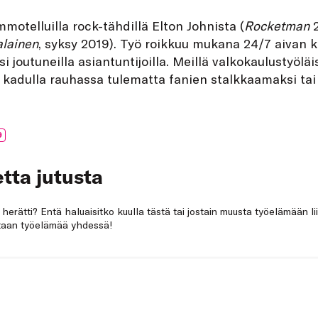
motelluilla rock-tähdillä Elton Johnista (
Rocketman
2
lainen
, syksy 2019). Työ roikkuu mukana 24/7 aivan k
 joutuneilla asiantuntijoilla. Meillä valkokaulustyöläi
kadulla rauhassa tulematta fanien stalkkaamaksi tai p
9
tta jutusta
a herätti? Entä haluaisitko kuulla tästä tai jostain muusta työelämään li
netaan työelämää yhdessä!