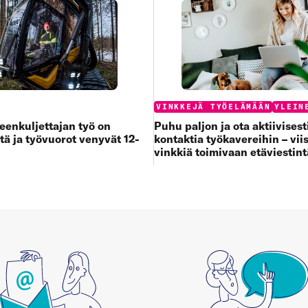
:
Categories:
VINKKEJÄ TYÖELÄMÄÄN
YLEIN
enkuljettajan työ on
Puhu paljon ja ota aktiivisest
tä ja työvuorot venyvät 12-
kontaktia työkavereihin – viis
vinkkiä toimivaan etäviestin