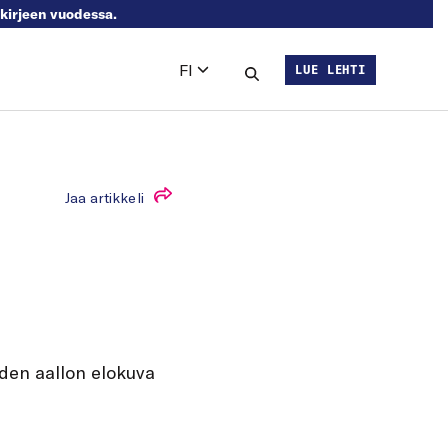
skirjeen vuodessa.
FI
LUE LEHTI
Languages
Hae sivustolta
Jaa artikkeli
uden aallon elokuva