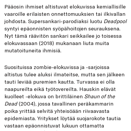
Pääosin ihmiset altistuvat elokuvissa kemiallisille
vaaroille erilaisten onnettomuuksien tai ilkivallan
johdosta. Supersankari-parodiaksi luotu
Deadpool
syntyi epäonnisten syöpähoitojen seurauksena.
Nyt tämä räävitön sankari seikkailee jo toisessa
elokuvassaan (2018) mukanaan liuta muita
mutatoituneita ihmisiä.
Suosituissa zombie-elokuvissa ja -sarjoissa
altistus tulee aluksi ilmateitse, mutta sen jälkeen
tauti leviää puremien kautta. Turvassa ei olla
naapureilta eikä työtovereilta. Hauskin elävät
kuolleet -elokuva on brittiläinen
Shaun of the
Dead
(2004), jossa tavallinen peräkammarin
poika yrittää selvitä yhteisöään riivaavasta
epidemiasta. Yritykset löytää suojarokote tautia
vastaan epäonnistuvat lukuun ottamatta