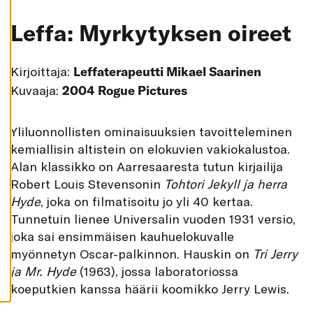
K
A
Leffa: Myrkytyksen oireet
I
K
K
I
Kirjoittaja:
Leffaterapeutti Mikael Saarinen
H
Y
Kuvaaja:
2004 Rogue Pictures
V
Ä
K
S
Y
liluonnollisten ominaisuuksien tavoitteleminen
Y
K
kemiallisin altistein on elokuvien vakiokalustoa.
A
Alan klassikko on Aarresaaresta tutun kirjailija
I
K
Robert Louis Stevensonin
Tohtori Jekyll ja herra
K
I
Hyde
, joka on filmatisoitu jo yli 40 kertaa.
E
V
Tunnetuin lienee Universalin vuoden 1931 versio,
Ä
S
joka sai ensimmäisen kauhuelokuvalle
T
myönnetyn Oscar-palkinnon. Hauskin on
Tri Jerry
E
E
ja Mr. Hyde
(1963), jossa laboratoriossa
T
koeputkien kanssa häärii koomikko Jerry Lewis.