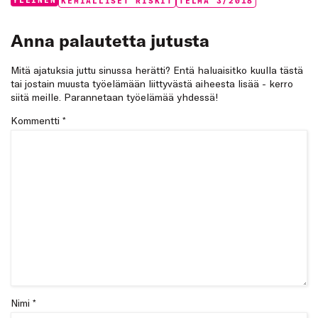
Categories:
Tags:
YLEINEN
KEMIALLISET RISKIT
TELMA 3/2018
Anna palautetta jutusta
Mitä ajatuksia juttu sinussa herätti? Entä haluaisitko kuulla tästä
tai jostain muusta työelämään liittyvästä aiheesta lisää - kerro
siitä meille. Parannetaan työelämää yhdessä!
Kommentti
*
Nimi *