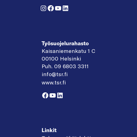
Instagram
Facebook
YouTube
LinkedIn
Työsuojelurahasto
Kaisaniemenkatu 1 C
00100 Helsinki
Puh. 09 6803 3311
info@tsr.fi
www.tsr.fi
Facebook
YouTube
LinkedIn
Linkit