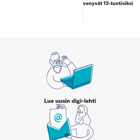
venyvät 12-tuntisiksi
Lue uusin digi-lehti