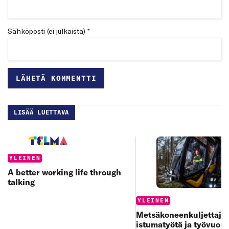
Sähköposti (ei julkaista) *
LISÄÄ LUETTAVA
Categories:
YLEINEN
A better working life through
talking
Categories:
YLEINEN
Metsäkoneenkuljettajan
istumatyötä ja työvuoro