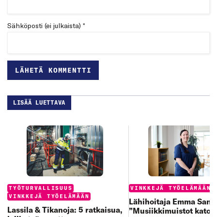
Sähköposti (ei julkaista) *
LISÄÄ LUETTAVA
Categories:
Categories:
TYÖTURVALLISUUS
VINKKEJÄ TYÖELÄMÄÄN
VINKKEJÄ TYÖELÄMÄÄN
Lähihoitaja Emma Sand
Lassila & Tikanoja: 5 ratkaisua,
”Musiikkimuistot katoa