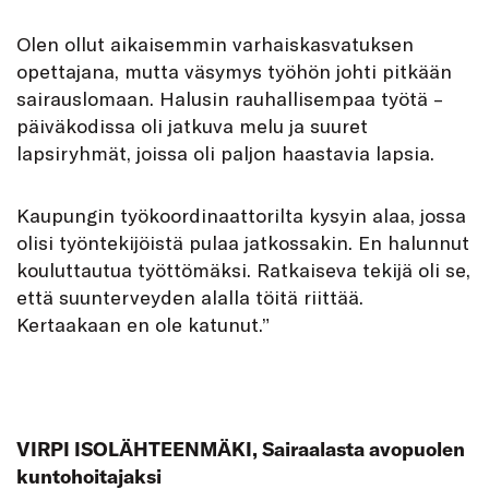
Olen ollut aikaisemmin varhaiskasvatuksen
opettajana, mutta väsymys työhön johti pitkään
sairauslomaan. Halusin rauhallisempaa työtä –
päiväkodissa oli jatkuva melu ja suuret
lapsiryhmät, joissa oli paljon haastavia lapsia.
Kaupungin työkoordinaattorilta kysyin alaa, jossa
olisi työntekijöistä pulaa jatkossakin. En halunnut
kouluttautua työttömäksi. Ratkaiseva tekijä oli se,
että suunterveyden alalla töitä riittää.
Kertaakaan en ole katunut.”
VIRPI ISOLÄHTEENMÄKI, Sairaalasta avopuolen
kuntohoitajaksi