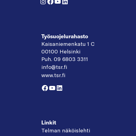
Instagram
Facebook
YouTube
LinkedIn
Työsuojelurahasto
Kaisaniemenkatu 1 C
00100 Helsinki
Puh. 09 6803 3311
info@tsr.fi
www.tsr.fi
Facebook
YouTube
LinkedIn
Linkit
Telman näköislehti