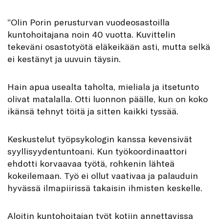
”Olin Porin perusturvan vuodeosastoilla
kuntohoitajana noin 40 vuotta. Kuvittelin
tekeväni osastotyötä eläkeikään asti, mutta selkä
ei kestänyt ja uuvuin täysin.
Hain apua usealta taholta, mieliala ja itsetunto
olivat matalalla. Otti luonnon päälle, kun on koko
ikänsä tehnyt töitä ja sitten kaikki tyssää.
Keskustelut työpsykologin kanssa kevensivät
syyllisyydentuntoani. Kun työkoordinaattori
ehdotti korvaavaa työtä, rohkenin lähteä
kokeilemaan. Työ ei ollut vaativaa ja palauduin
hyvässä ilmapiirissä takaisin ihmisten keskelle.
Aloitin kuntohoitajan työt kotiin annettavissa