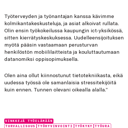
Työterveyden ja työnantajan kanssa kävimme
kolmikantakeskusteluja, ja asiat alkoivat rullata.
Olin ensin työkokeilussa kaupungin ict-yksikössä,
sitten kierrätyskeskuksessa. Uudelleensijoituksen
myötä pääsin vastaamaan perusturvan
henkilöstön mobiililaitteista ja kouluttautumaan
datanomiksi oppisopimuksella.
Olen aina ollut kiinnostunut tietotekniikasta, eikä
uudessa työssä ole samanlaisia stressitekijöitä
kuin ennen. Tunnen olevani oikealla alalla.”
Categories:
VINKKEJÄ TYÖELÄMÄÄN
Tags:
TURVALLISUUS
TYÖHYVINVOINTI
TYÖKYKY
TYÖURA