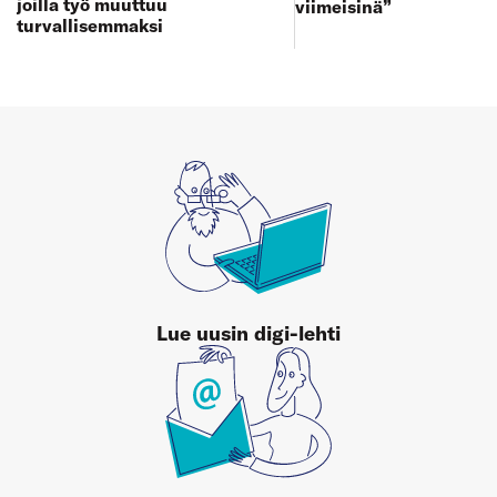
joilla työ muuttuu
viimeisinä”
turvallisemmaksi
Lue uusin digi-lehti