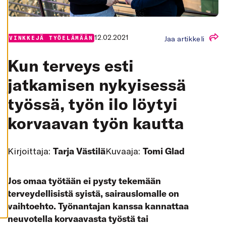
K
A
I
K
K
12.02.2021
Jaa artikkeli
VINKKEJÄ TYÖELÄMÄÄN
I
H
Kun terveys esti
Y
V
Ä
jatkamisen nykyisessä
K
S
työssä, työn ilo löytyi
Y
K
A
korvaavan työn kautta
I
K
K
I
E
Kirjoittaja:
Tarja Västilä
Kuvaaja:
Tomi Glad
V
Ä
S
T
Jos omaa työtään ei pysty tekemään
E
E
terveydellisistä syistä, sairauslomalle on
T
vaihtoehto. Työnantajan kanssa kannattaa
neuvotella korvaavasta työstä tai