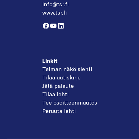
info@tsr.fi
www.tsr.fi
Facebook
YouTube
LinkedIn
Linkit
Telman näköislehti
Tilaa uutiskirje
Jätä palaute
Tilaa lehti
Tee osoitteenmuutos
Peruuta lehti