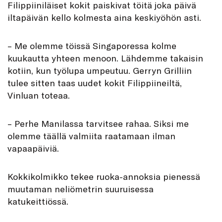
Filippiiniläiset kokit paiskivat töitä joka päivä
iltapäivän kello kolmesta aina keskiyöhön asti.
– Me olemme töissä Singaporessa kolme
kuukautta yhteen menoon. Lähdemme takaisin
kotiin, kun työlupa umpeutuu. Gerryn Grilliin
tulee sitten taas uudet kokit Filippiineiltä,
Vinluan toteaa.
– Perhe Manilassa tarvitsee rahaa. Siksi me
olemme täällä valmiita raatamaan ilman
vapaapäiviä.
Kokkikolmikko tekee ruoka-annoksia pienessä
muutaman neliömetrin suuruisessa
katukeittiössä.