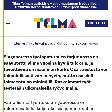
Tilaa Telman uutiskirje
– saat muutaman hyödyllisen,
tutkittua tietoa sisältävän uutiskirjeen vuodessa.
M
U
O
K
LUE LEHTI
K
Menu
A
A
E
Skip to content
V
Etusivu
/
Työturvallisuus
/
Kahden kerroksen väkeä
Ä
S
T
E
Singaporessa työtapaturmien torjunnassa on
A
S
saavutettu viime vuosina hyviä tuloksia, ja
E
tavoitteena on maailman kärki. Osa väestöstä voi
T
U
taloudellisesti varsin hyvin, mutta osa elää
K
S
toimeentulon minimillä. Raskaimmat työt
I
A
teetetään ulkomaisella työvoimalla.
K
I
E
Vaarallisinta työnteko Singaporessa on
L
L
rakennusalalla, kuljetuksissa ja mineraalien
Ä