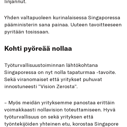
linjannut.
Yhden valtapuoleen kurinalaisessa Singaporessa
pääministerin sana painaa. Uuteen tavoitteeseen
pyritään tosissaan.
Kohti pyöreää nollaa
Työturvallisuustoiminnan lähtökohtana
Singaporessa on nyt nolla tapaturmaa -tavoite.
Sekä viranomaiset että yritykset puhuvat
innostuneesti ”Vision Zerosta”.
– Myös meidän yrityksemme panostaa erittäin
voimakkaasti nollavision toteuttamiseen. Hyvä
työturvallisuus on sekä yrityksen että
työntekijöiden yhteinen etu, korostaa Singapore