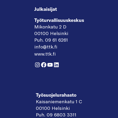
Julkaisijat
Työturvallisuuskeskus
Mikonkatu 2 D
00100 Helsinki
Puh. 09 61 6261
info@ttk.fi
www.ttk.fi
Instagram
Facebook
YouTube
LinkedIn
Työsuojelurahasto
Kaisaniemenkatu 1 C
00100 Helsinki
Puh. 09 6803 3311