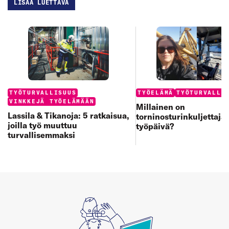
LISÄÄ LUETTAVA
Categories:
Categories:
TYÖTURVALLISUUS
TYÖELÄMÄ
TYÖTURVALLI
VINKKEJÄ TYÖELÄMÄÄN
Millainen on
Lassila & Tikanoja: 5 ratkaisua,
torninosturinkuljettaja
joilla työ muuttuu
työpäivä?
turvallisemmaksi