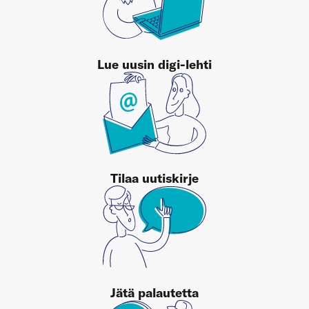
Lue uusin digi-lehti
Tilaa uutiskirje
Jätä palautetta