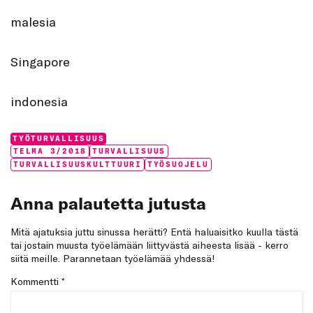
malesia
Singapore
indonesia
Categories:
TYÖTURVALLISUUS
Tags:
TELMA 3/2018
TURVALLISUUS
TURVALLISUUSKULTTUURI
TYÖSUOJELU
Anna palautetta jutusta
Mitä ajatuksia juttu sinussa herätti? Entä haluaisitko kuulla tästä
tai jostain muusta työelämään liittyvästä aiheesta lisää - kerro
siitä meille. Parannetaan työelämää yhdessä!
Kommentti
*