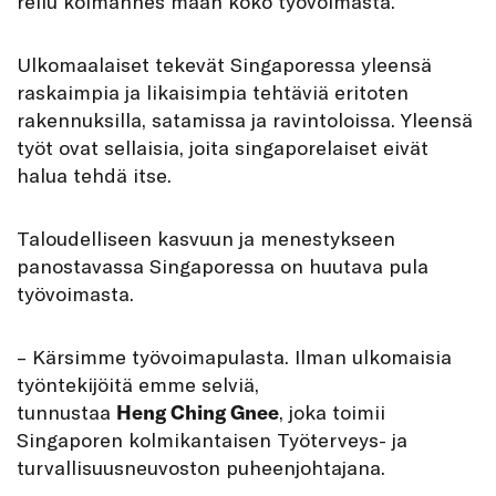
reilu kolmannes maan koko työvoimasta.
Ulkomaalaiset tekevät Singaporessa yleensä
raskaimpia ja likaisimpia tehtäviä eritoten
rakennuksilla, satamissa ja ravintoloissa. Yleensä
työt ovat sellaisia, joita singaporelaiset eivät
halua tehdä itse.
Taloudelliseen kasvuun ja menestykseen
panostavassa Singaporessa on huutava pula
työvoimasta.
– Kärsimme työvoimapulasta. Ilman ulkomaisia
työntekijöitä emme selviä,
tunnustaa
Heng Ching Gnee
, joka toimii
Singaporen kolmikantaisen Työterveys- ja
turvallisuusneuvoston puheenjohtajana.