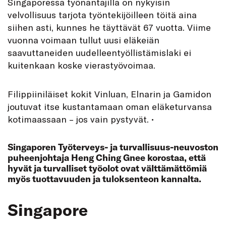
Singaporessa työnantajilla on nykyisin
velvollisuus tarjota työntekijöilleen töitä aina
siihen asti, kunnes he täyttävät 67 vuotta. Viime
vuonna voimaan tullut uusi eläkeiän
saavuttaneiden uudelleentyöllistämislaki ei
kuitenkaan koske vierastyövoimaa.
Filippiiniläiset kokit Vinluan, Elnarin ja Gamidon
joutuvat itse kustantamaan oman eläketurvansa
kotimaassaan – jos vain pystyvät.
•
Singaporen Työterveys- ja turvallisuus-neuvoston
puheenjohtaja Heng Ching Gnee korostaa, että
hyvät ja turvalliset työolot ovat välttämättömiä
myös tuottavuuden ja tuloksenteon kannalta.
Singapore