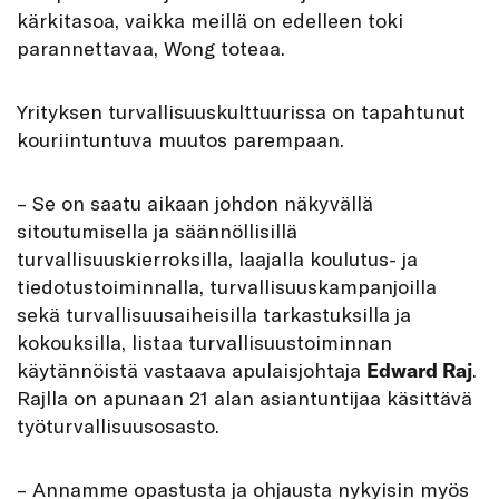
kärkitasoa, vaikka meillä on edelleen toki
parannettavaa, Wong toteaa.
Yrityksen turvallisuuskulttuurissa on tapahtunut
kouriintuntuva muutos parempaan.
– Se on saatu aikaan johdon näkyvällä
sitoutumisella ja säännöllisillä
turvallisuuskierroksilla, laajalla koulutus- ja
tiedotustoiminnalla, turvallisuuskampanjoilla
sekä turvallisuusaiheisilla tarkastuksilla ja
kokouksilla, listaa turvallisuustoiminnan
käytännöistä vastaava apulaisjohtaja
Edward Raj
.
Rajlla on apunaan 21 alan asiantuntijaa käsittävä
työturvallisuusosasto.
– Annamme opastusta ja ohjausta nykyisin myös