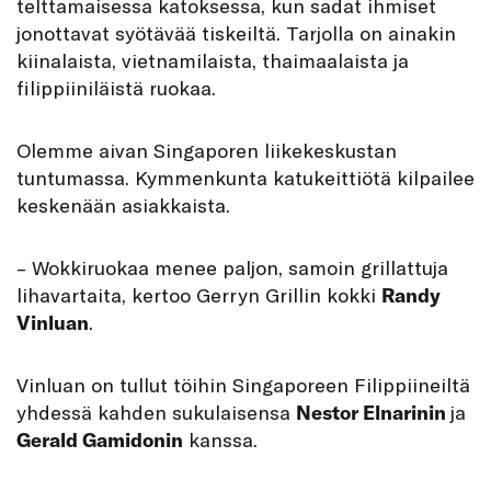
telttamaisessa katoksessa, kun sadat ihmiset
jonottavat syötävää tiskeiltä. Tarjolla on ainakin
kiinalaista, vietnamilaista, thaimaalaista ja
filippiiniläistä ruokaa.
Olemme aivan Singaporen liikekeskustan
tuntumassa. Kymmenkunta katukeittiötä kilpailee
keskenään asiakkaista.
– Wokkiruokaa menee paljon, samoin grillattuja
lihavartaita, kertoo Gerryn Grillin kokki
Randy
Vinluan
.
Vinluan on tullut töihin Singaporeen Filippiineiltä
yhdessä kahden sukulaisensa
Nestor Elnarinin
ja
Gerald Gamidonin
kanssa.