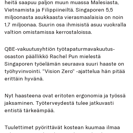
heitä saapuu paljon muun muassa Malesiasta,
Vietnamista ja Filippiineiltä. Singaporen 5,5
miljoonasta asukkaasta vierasmaalaisia on noin
1,7 miljoonaa. Suurin osa ihmisistä asuu vuokralla
valtion omistamissa kerrostaloissa.
QBE-vakuutusyhtiön työtapaturmavakuutus-
osaston päällikkö Rachel Pun mielestä
Singaporen työelämän seuraava suuri haaste on
työhyvinvointi. ”Vision Zero” -ajattelua hän pitää
erittäin hyvänä.
Nyt haasteena ovat eritoten ergonomia ja työssä
jaksaminen. Työterveydestä tulee jatkuvasti
entistä tärkeämpää.
Tuulettimet pyörittävät kostean kuumaa ilmaa