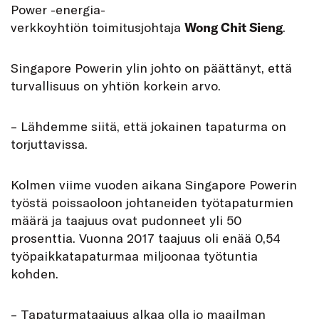
Power -energia-
verkkoyhtiön toimitusjohtaja
Wong Chit Sieng
.
Singapore Powerin ylin johto on päättänyt, että
turvallisuus on yhtiön korkein arvo.
– Lähdemme siitä, että jokainen tapaturma on
torjuttavissa.
Kolmen viime vuoden aikana Singapore Powerin
työstä poissaoloon johtaneiden työtapaturmien
määrä ja taajuus ovat pudonneet yli 50
prosenttia. Vuonna 2017 taajuus oli enää 0,54
työpaikkatapaturmaa miljoonaa työtuntia
kohden.
– Tapaturmataajuus alkaa olla jo maailman