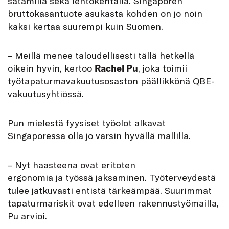
satamilla sekä lentokentällä. Singaporen
bruttokasantuote asukasta kohden on jo noin
kaksi kertaa suurempi kuin Suomen.
– Meillä menee taloudellisesti tällä hetkellä
oikein hyvin, kertoo
Rachel Pu
, joka toimii
työtapaturmavakuutusosaston päällikkönä QBE-
vakuutusyhtiössä.
Pun mielestä fyysiset työolot alkavat
Singaporessa olla jo varsin hyvällä mallilla.
– Nyt haasteena ovat eritoten
ergonomia ja työssä jaksaminen. Työterveydestä
tulee jatkuvasti entistä tärkeämpää. Suurimmat
tapaturmariskit ovat edelleen rakennustyömailla,
Pu arvioi.