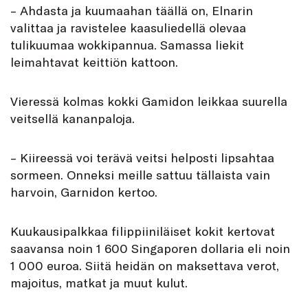
– Ahdasta ja kuumaahan täällä on, Elnarin
valittaa ja ravistelee kaasuliedellä olevaa
tulikuumaa wokkipannua. Samassa liekit
leimahtavat keittiön kattoon.
Vieressä kolmas kokki Gamidon leikkaa suurella
veitsellä kananpaloja.
– Kiireessä voi terävä veitsi helposti lipsahtaa
sormeen. Onneksi meille sattuu tällaista vain
harvoin, Garnidon kertoo.
Kuukausipalkkaa filippiiniläiset kokit kertovat
saavansa noin 1 600 Singaporen dollaria eli noin
1 000 euroa. Siitä heidän on maksettava verot,
majoitus, matkat ja muut kulut.