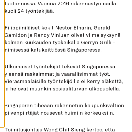
tuotannossa. Vuonna 2016 rakennustyömailla
K
A
kuoli 24 työntekijää.
I
K
K
I
Filippiiniläiset kokit Nestor Elnarin, Gerald
H
Gamidon ja Randy Vinluan olivat viime syksynä
Y
V
kolmen kuukauden työkeikalla Gerryn Grilli -
Ä
nimisessä katukeittiössä Singaporessa.
K
S
Y
K
Ulkomaiset työntekijät tekevät Singaporessa
A
I
yleensä raskaimmat ja vaarallisimmat työt.
K
K
Vierasmaalaisille työntekijöille ei kerry eläkettä,
I
E
ja he ovat muunkin sosiaaliturvan ulkopuolella.
V
Ä
S
T
Singaporen tiheään rakennetun kaupunkivaltion
E
E
pilvenpiirtäjät nousevat huimiin korkeuksiin.
T
Toimitusjohtaja Wong Chit Sieng kertoo, että