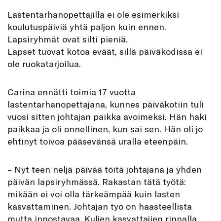
Lastentarhanopettajilla ei ole esimerkiksi
koulutuspäiviä yhtä paljon kuin ennen.
Lapsiryhmät ovat silti pieniä.
Lapset tuovat kotoa eväät, sillä päiväkodissa ei
ole ruokatarjoilua.
Carina ennätti toimia 17 vuotta
lastentarhanopettajana, kunnes päiväkotiin tuli
vuosi sitten johtajan paikka avoimeksi. Hän haki
paikkaa ja oli onnellinen, kun sai sen. Hän oli jo
ehtinyt toivoa pääsevänsä uralla eteenpäin.
– Nyt teen neljä päivää töitä johtajana ja yhden
päivän lapsiryhmässä. Rakastan tätä työtä:
mikään ei voi olla tärkeämpää kuin lasten
kasvattaminen. Johtajan työ on haasteellista
mutta innostavaa. Kuljen kasvattajien rinnalla.