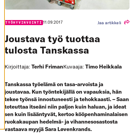
K
A
I
K
K
11.09.2017
Jaa artikkeli
TYÖHYVINVOINTI
I
H
Joustava työ tuottaa
Y
V
Ä
tulosta Tanskassa
K
S
Y
K
Kirjoittaja:
Terhi Friman
Kuvaaja:
Timo Heikkala
A
I
K
K
I
Tanskassa työelämä on tasa-arvoista ja
E
joustavaa. Kun työntekijällä on vapauksia, hän
V
Ä
tekee työnsä innostuneesti ja tehokkaasti. – Saan
S
T
toteuttaa itseäni niin paljon kuin haluan, ja ideat
E
E
sen kuin lisääntyvät, kertoo kööpenhaminalaisen
T
ruokakaupan hedelmä- ja vihannesosastosta
vastaava myyjä Sara Løvenkrands.