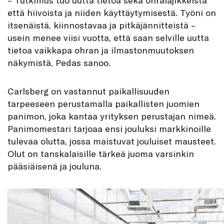
– Tutkimus tuo uutta tietoa sekä ohralajikkeista
että hiivoista ja niiden käyttäytymisestä. Työni on
itsenäistä, kiinnostavaa ja pitkäjännitteistä –
usein menee viisi vuotta, että saan selville uutta
tietoa vaikkapa ohran ja ilmastonmuutoksen
näkymistä, Pedas sanoo.
Carlsberg on vastannut paikallisuuden
tarpeeseen perustamalla paikallisten juomien
panimon, joka kantaa yrityksen perustajan nimeä.
Panimomestari tarjoaa ensi jouluksi markkinoille
tulevaa olutta, jossa maistuvat jouluiset mausteet.
Olut on tanskalaisille tärkeä juoma varsinkin
pääsiäisenä ja jouluna.