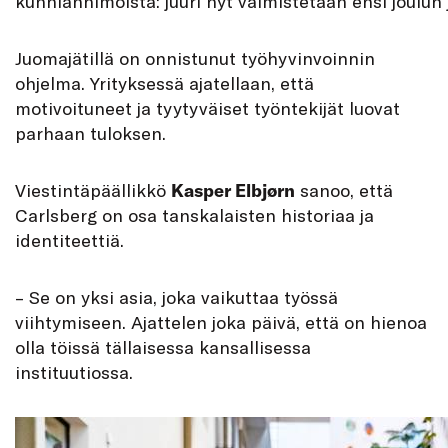
kunnianhimoista: juuri nyt valmistetaan ensi joulun 
Juomajätillä on onnistunut työhyvinvoinnin
ohjelma. Yrityksessä ajatellaan, että
motivoituneet ja tyytyväiset työntekijät luovat
parhaan tuloksen.
Viestintäpäällikkö
Kasper Elbjørn
sanoo, että
Carlsberg on osa tanskalaisten historiaa ja
identiteettiä.
– Se on yksi asia, joka vaikuttaa työssä
viihtymiseen. Ajattelen joka päivä, että on hienoa
olla töissä tällaisessa kansallisessa
instituutiossa.