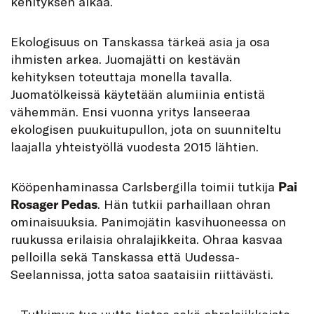
kehityksen aikaa.
Ekologisuus on Tanskassa tärkeä asia ja osa
ihmisten arkea. Juomajätti on kestävän
kehityksen toteuttaja monella tavalla.
Juomatölkeissä käytetään alumiinia entistä
vähemmän. Ensi vuonna yritys lanseeraa
ekologisen puukuitupullon, jota on suunniteltu
laajalla yhteistyöllä vuodesta 2015 lähtien.
Kööpenhaminassa Carlsbergilla toimii tutkija
Pai
Rosager Pedas
. Hän tutkii parhaillaan ohran
ominaisuuksia. Panimojätin kasvihuoneessa on
ruukussa erilaisia ohralajikkeita. Ohraa kasvaa
pelloilla sekä Tanskassa että Uudessa-
Seelannissa, jotta satoa saataisiin riittävästi.