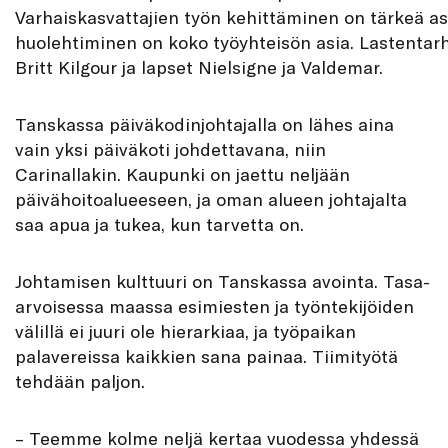
Varhaiskasvattajien työn kehittäminen on tärkeä asi
huolehtiminen on koko työyhteisön asia. Lastentar
Britt Kilgour ja lapset Nielsigne ja Valdemar.
Tanskassa päiväkodinjohtajalla on lähes aina
vain yksi päiväkoti johdettavana, niin
Carinallakin. Kaupunki on jaettu neljään
päivähoitoalueeseen, ja oman alueen johtajalta
saa apua ja tukea, kun tarvetta on.
Johtamisen kulttuuri on Tanskassa avointa. Tasa-
arvoisessa maassa esimiesten ja työntekijöiden
välillä ei juuri ole hierarkiaa, ja työpaikan
palavereissa kaikkien sana painaa. Tiimityötä
tehdään paljon.
– Teemme kolme neljä kertaa vuodessa yhdessä