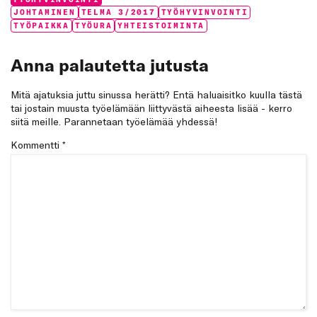
Categories:
Tags:
JOHTAMINEN
TELMA 3/2017
TYÖHYVINVOINTI
TYÖPAIKKA
TYÖURA
YHTEISTOIMINTA
Anna palautetta jutusta
Mitä ajatuksia juttu sinussa herätti? Entä haluaisitko kuulla tästä
tai jostain muusta työelämään liittyvästä aiheesta lisää - kerro
siitä meille. Parannetaan työelämää yhdessä!
Kommentti
*