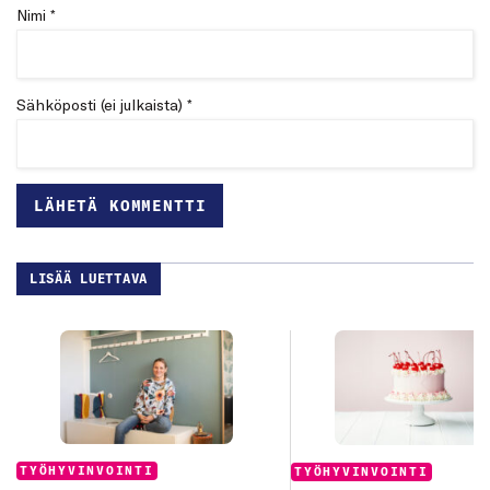
Nimi *
Sähköposti (ei julkaista) *
LISÄÄ LUETTAVA
Categories:
Categories:
TYÖHYVINVOINTI
TYÖHYVINVOINTI