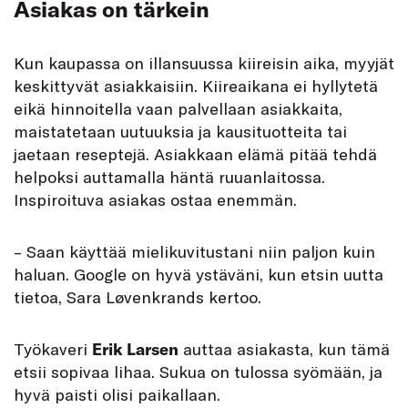
Asiakas on tärkein
Kun kaupassa on illansuussa kiireisin aika, myyjät
keskittyvät asiakkaisiin. Kiireaikana ei hyllytetä
eikä hinnoitella vaan palvellaan asiakkaita,
maistatetaan uutuuksia ja kausituotteita tai
jaetaan reseptejä. Asiakkaan elämä pitää tehdä
helpoksi auttamalla häntä ruuanlaitossa.
Inspiroituva asiakas ostaa enemmän.
– Saan käyttää mielikuvitustani niin paljon kuin
haluan. Google on hyvä ystäväni, kun etsin uutta
tietoa, Sara Løvenkrands kertoo.
Työkaveri
Erik Larsen
auttaa asiakasta, kun tämä
etsii sopivaa lihaa. Sukua on tulossa syömään, ja
hyvä paisti olisi paikallaan.