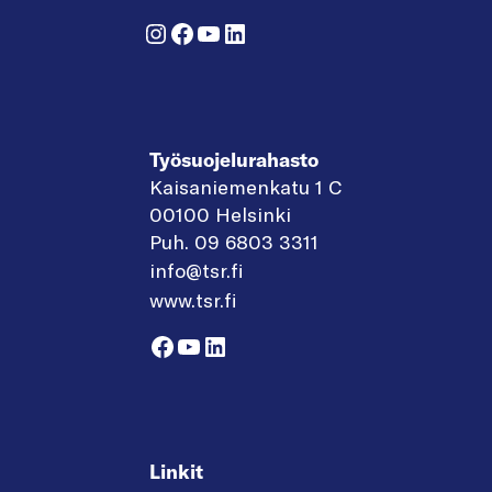
Instagram
Facebook
YouTube
LinkedIn
Työsuojelurahasto
Kaisaniemenkatu 1 C
00100 Helsinki
Puh. 09 6803 3311
info@tsr.fi
www.tsr.fi
Facebook
YouTube
LinkedIn
Linkit