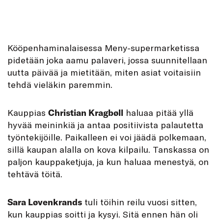
K
ööpenhaminalaisessa Meny-supermarketissa
pidetään joka aamu palaveri, jossa suunnitellaan
uutta päivää ja mietitään, miten asiat voitaisiin
tehdä vieläkin paremmin.
Kauppias
Christian Kragbøll
haluaa pitää yllä
hyvää meininkiä ja antaa positiivista palautetta
työntekijöille. Paikalleen ei voi jäädä polkemaan,
sillä kaupan alalla on kova kilpailu. Tanskassa on
paljon kauppaketjuja, ja kun haluaa menestyä, on
tehtävä töitä.
Sara Løvenkrands
tuli töihin reilu vuosi sitten,
kun kauppias soitti ja kysyi. Sitä ennen hän oli