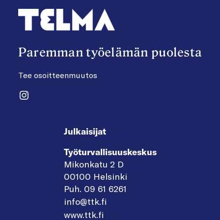
Paremman työelämän puolesta
Tee osoitteenmuutos
Instagram
Julkaisijat
Työturvallisuuskeskus
Mikonkatu 2 D
00100 Helsinki
Puh. 09 61 6261
info@ttk.fi
www.ttk.fi