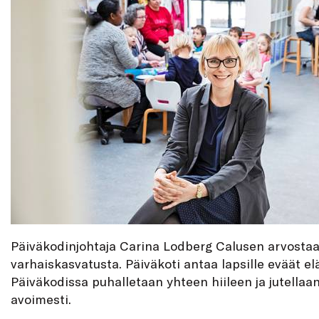
Päiväkodinjohtaja Carina Lodberg Calusen arvosta
varhaiskasvatusta. Päiväkoti antaa lapsille eväät e
Päiväkodissa puhalletaan yhteen hiileen ja jutellaan
avoimesti.