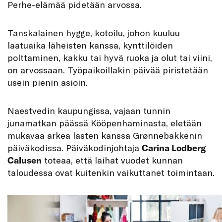
Perhe-elämää pidetään arvossa.
Tanskalainen hygge, kotoilu, johon kuuluu
laatuaika läheisten kanssa, kynttilöiden
polttaminen, kakku tai hyvä ruoka ja olut tai viini,
on arvossaan. Työpaikoillakin päivää piristetään
usein pienin asioin.
Naestvedin kaupungissa, vajaan tunnin
junamatkan päässä Kööpenhaminasta, eletään
mukavaa arkea lasten kanssa Grønnebakkenin
päiväkodissa. Päiväkodinjohtaja
Carina Lodberg
Calusen
toteaa, että laihat vuodet kunnan
taloudessa ovat kuitenkin vaikuttanet toimintaan.