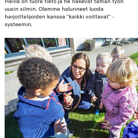
Heillä on tuore tieto ja he näkevät tämän työn
uusin silmin. Olemme halunneet luoda
harjoittelijoiden kanssa ”kaikki voittavat” -
systeemin.