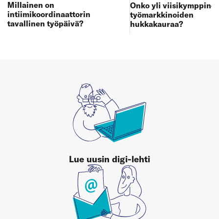
Millainen on
Onko yli viisikymppine
intiimikoordinaattorin
työmarkkinoiden
tavallinen työpäivä?
hukkakauraa?
Lue uusin digi-lehti