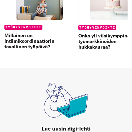
Categories:
Categories:
TYÖHYVINVOINTI
TYÖHYVINVOINTI
Millainen on
Onko yli viisikymppine
intiimikoordinaattorin
työmarkkinoiden
tavallinen työpäivä?
hukkakauraa?
Lue uusin digi-lehti