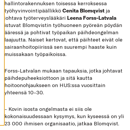
hallintorakennuksen toisessa kerroksessa
K
A
työhyvinvointipäällikkö
Cenita Blomqvist
ja
I
K
johtava työterveyslääkäri
Leena Forss-Latvala
K
I
istuvat Blomqvistin työhuoneen pyöreän pöydän
ääressä ja pohtivat työpaikan päihdeongelman
H
Y
laajuutta. Naiset kertovat, että päihteet eivät ole
V
Ä
sairaanhoitopiirissä sen suurempi haaste kuin
K
S
muissakaan työpaikoissa.
Y
K
A
I
Forss-Latvalan mukaan tapauksia, jotka johtavat
K
K
päihdepuheeksiottoon ja sitä kautta
I
hoitoonohjaukseen on HUS:ssa vuosittain
E
V
yhteensä 10–30.
Ä
S
T
E
– Kovin isosta ongelmasta ei siis ole
E
T
kokonaisuudessaan kysymys, kun kyseessä on yli
23 000 ihmisen organisaatio, jatkaa Blomqvist.