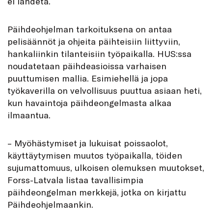
ei lähdetä.
Päihdeohjelman tarkoituksena on antaa
pelisäännöt ja ohjeita päihteisiin liittyviin,
hankaliinkin tilanteisiin työpaikalla. HUS:ssa
noudatetaan päihdeasioissa varhaisen
puuttumisen mallia. Esimiehellä ja jopa
työkaverilla on velvollisuus puuttua asiaan heti,
kun havaintoja päihdeongelmasta alkaa
ilmaantua.
– Myöhästymiset ja lukuisat poissaolot,
käyttäytymisen muutos työpaikalla, töiden
sujumattomuus, ulkoisen olemuksen muutokset,
Forss-Latvala listaa tavallisimpia
päihdeongelman merkkejä, jotka on kirjattu
Päihdeohjelmaankin.