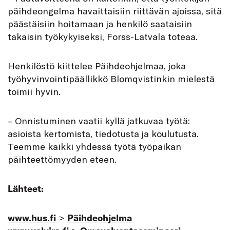
päihdeongelma havaittaisiin riittävän ajoissa, sitä
päästäisiin hoitamaan ja henkilö saataisiin
takaisin työkykyiseksi, Forss-Latvala toteaa.
Henkilöstö kiittelee Päihdeohjelmaa, joka
työhyvinvointipäällikkö Blomqvistinkin mielestä
toimii hyvin.
– Onnistuminen vaatii kyllä jatkuvaa työtä:
asioista kertomista, tiedotusta ja koulutusta.
Teemme kaikki yhdessä työtä työpaikan
päihteettömyyden eteen.
Lähteet:
www.hus.fi
>
Päihdeohjelma