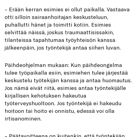
– Erään kerran esimies ei ollut paikalla. Vastaava
otti silloin sairaanhoitajan keskusteluun,
puhallutti hänet ja toimitti kotiin. Esimies
selvittää näissä, joskus traumaattisissakin,
tilanteissa tapahtumaa työyhteisön kanssa
jälkeenpäin, jos työntekijä antaa siihen luvan.
Päihdeohjelman mukaan: Kun päihdeongelma
tulee työpaikalla esiin, esimiehen tulee järjestää
keskustelu työtekijän kanssa ja antaa huomautus.
Jos nämä eivät riitä, esimies antaa työntekijälle
kirjallisen kehotuksen hakeutua
työterveyshuoltoon. Jos työntekijä ei hakeudu
hoitoon tai hoito ei onnistu, edessä voi olla
irtisanominen.
– Päätavoitteena on kuitenkin, että työntekijän