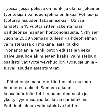
Työssä, jossa pelissä on henki ja elämä, jokainen
työntekijän päihdeongelma on liikaa. Potilas- ja
työturvallisuuden takaamiseksi HUS:ssa
lähdettiin 13 vuotta sitten rakentamaan
päihdeongelmaisten hoitoonohjausta. Nykyisen,
vuonna 2009 voimaan tulleen Päihdeohjelman
valmistelussa oli mukana laaja joukko.
Työnantajan ja henkilöstön edustajien sekä
palvelussuhdelakimiesten lisäksi valmisteluun
osallistuivat työterveyshuollon, työsuojelun ja -
turvallisuuden asiantuntijat.
– Päihdeohjelmaan otettiin tuolloin mukaan
huumetestaukset. Samaan aikaan
lainsäädäntöön tehtiin huumetestausta ja
yksityisyydensuojaa koskevia uudistuksia.
Päihdeohjelman valmistelutyö tehtiin