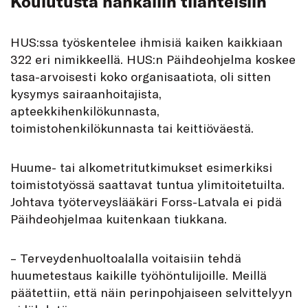
Koulutusta hankaliin tilanteisiin
HUS:ssa työskentelee ihmisiä kaiken kaikkiaan
322 eri nimikkeellä. HUS:n Päihdeohjelma koskee
tasa-arvoisesti koko organisaatiota, oli sitten
kysymys sairaanhoitajista,
apteekkihenkilökunnasta,
toimistohenkilökunnasta tai keittiöväestä.
Huume- tai alkometritutkimukset esimerkiksi
toimistotyössä saattavat tuntua ylimitoitetuilta.
Johtava työterveyslääkäri Forss-Latvala ei pidä
Päihdeohjelmaa kuitenkaan tiukkana.
– Terveydenhuoltoalalla voitaisiin tehdä
huumetestaus kaikille työhöntulijoille. Meillä
päätettiin, että näin perinpohjaiseen selvittelyyn