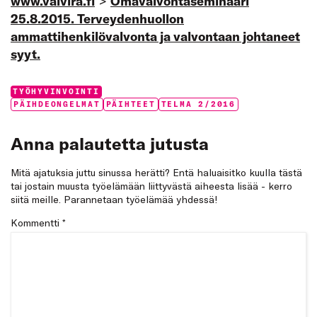
www.valvira.fi
>
Omavalvontaseminaari
25.8.2015.
Terveydenhuollon
ammattihenkilövalvonta ja valvontaan johtaneet
syyt.
Categories:
TYÖHYVINVOINTI
Tags:
PÄIHDEONGELMAT
PÄIHTEET
TELMA 2/2016
Anna palautetta jutusta
Mitä ajatuksia juttu sinussa herätti? Entä haluaisitko kuulla tästä
tai jostain muusta työelämään liittyvästä aiheesta lisää - kerro
siitä meille. Parannetaan työelämää yhdessä!
Kommentti
*