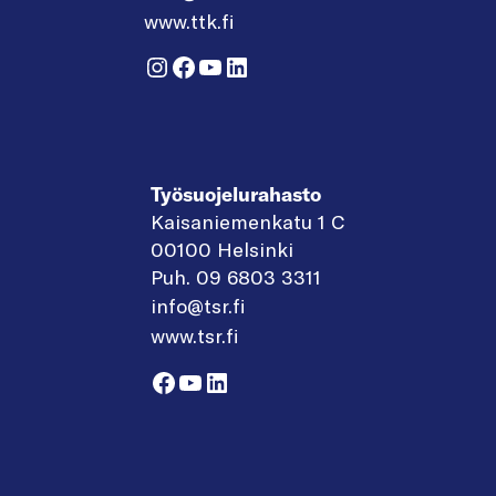
www.ttk.fi
Instagram
Facebook
YouTube
LinkedIn
Työsuojelurahasto
Kaisaniemenkatu 1 C
00100 Helsinki
Puh. 09 6803 3311
info@tsr.fi
www.tsr.fi
Facebook
YouTube
LinkedIn