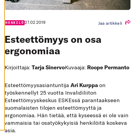
K
A
I
K
K
27.02.2019
Jaa artikkeli
HENKILÖ
I
H
Esteettömyys on osa
Y
V
Ä
ergonomiaa
K
S
Y
K
Kirjoittaja:
Tarja Sinervo
Kuvaaja:
Roope Permanto
A
I
K
K
I
E
steettömyysasiantuntija
Ari Kurppa
on
E
työskennellyt 25 vuotta Invalidiliiton
V
Ä
Esteettömyyskeskus ESKEssä parantaakseen
S
T
suomalaisten tilojen esteettömyyttä ja
E
E
ergonomiaa. Hän tietää, että kyseessä ei ole vain
T
vammaisia tai osatyökykyisiä henkilöitä koskeva
asia.