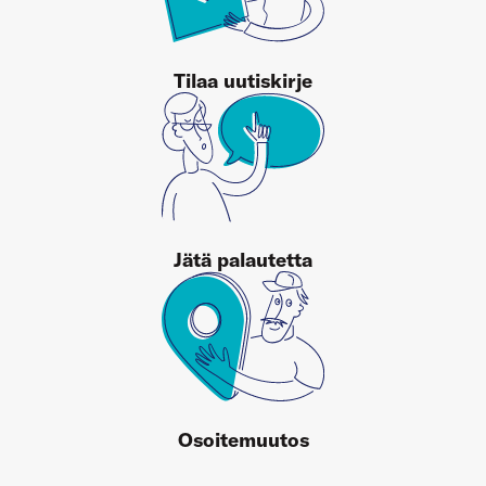
Tilaa uutiskirje
Jätä palautetta
Osoitemuutos