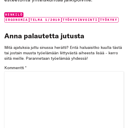
Categories:
HENKILÖ
Tags:
ERGONOMIA
TELMA 1/2019
TYÖHYVINVOINTI
TYÖKYKY
Anna palautetta jutusta
Mitä ajatuksia juttu sinussa herätti? Entä haluaisitko kuulla tästä
tai jostain muusta työelämään liittyvästä aiheesta lisää - kerro
siitä meille. Parannetaan työelämää yhdessä!
Kommentti
*