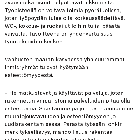
avausmekanismit helpottavat liikkumista.
Työpisteellä on voitava toimia pyörätuolissa,
joten työpöydän tulee olla korkeussäädettävä.
WC-, kokous- ja ruokailutiloihin tulisi päästä
vaivatta. Tavoitteena on yhdenvertaisuus
työntekijöiden kesken.
Vanhusten määrän kasvaessa yhä suuremmat
ihmisryhmät tulevat hyötymään
esteettömyydestä.
– He matkustavat ja käyttävät palveluja, joten
rakennetun ympäristön ja palveluiden pitää olla
esteettömiä. Säästämme paljon, jos huomioimme
muuntojoustavuuden ja esteettömyyden jo
uudisrakentamisessa. Parasta työssäni onkin
merkityksellisyys, mahdollisuus rakentaa
esteetöntä yhteiskuntaa jälkipolville.