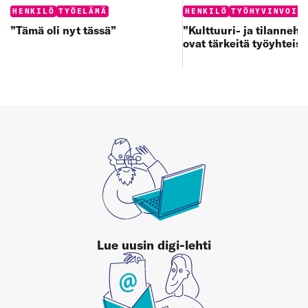
Categories:
Categories:
HENKILÖ
TYÖELÄMÄ
HENKILÖ
TYÖHYVINVOIN
”Tämä oli nyt tässä”
”Kulttuuri- ja tilanneh
ovat tärkeitä työyhteisö
Lue uusin digi-lehti