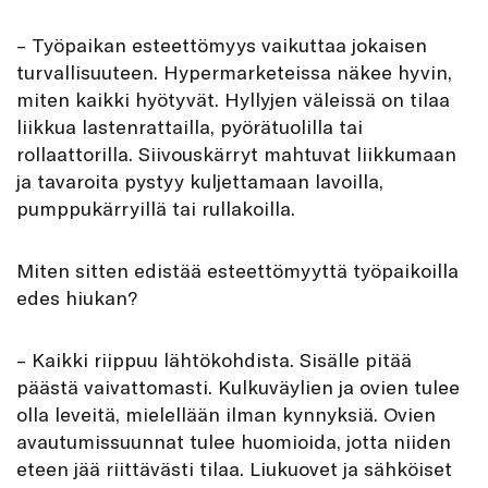
– Työpaikan esteettömyys vaikuttaa jokaisen
turvallisuuteen. Hypermarketeissa näkee hyvin,
miten kaikki hyötyvät. Hyllyjen väleissä on tilaa
liikkua lastenrattailla, pyörätuolilla tai
rollaattorilla. Siivouskärryt mahtuvat liikkumaan
ja tavaroita pystyy kuljettamaan lavoilla,
pumppukärryillä tai rullakoilla.
Miten sitten edistää esteettömyyttä työpaikoilla
edes hiukan?
– Kaikki riippuu lähtökohdista. Sisälle pitää
päästä vaivattomasti. Kulkuväylien ja ovien tulee
olla leveitä, mielellään ilman kynnyksiä. Ovien
avautumissuunnat tulee huomioida, jotta niiden
eteen jää riittävästi tilaa. Liukuovet ja sähköiset