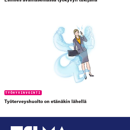
Categories:
TYÖHYVINVOINTI
Työterveys­huolto on etänäkin lähellä