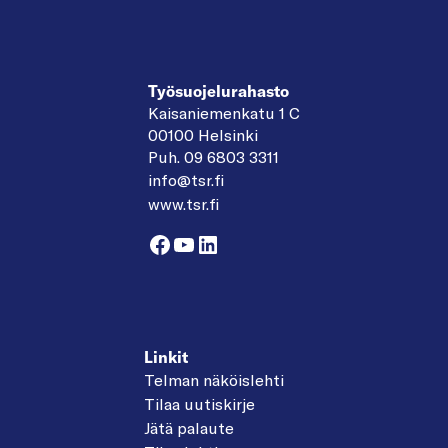
Työsuojelurahasto
Kaisaniemenkatu 1 C
00100 Helsinki
Puh. 09 6803 3311
info@tsr.fi
www.tsr.fi
Facebook
YouTube
LinkedIn
Linkit
Telman näköislehti
Tilaa uutiskirje
Jätä palaute