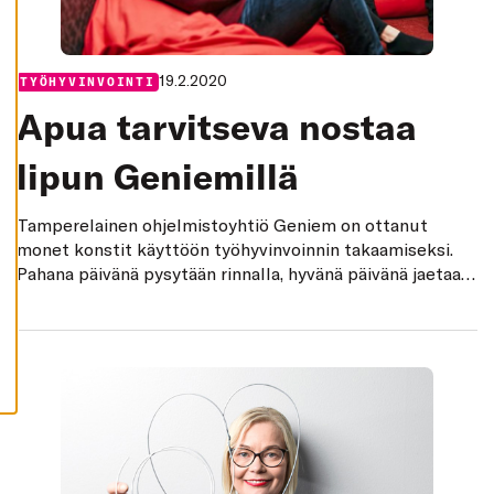
K
I
H
Y
19.2.2020
Categories:
TYÖHYVINVOINTI
V
Ä
Apua tarvitseva nostaa
K
S
Y
lipun Geniemillä
K
A
I
K
Tamperelainen ohjelmistoyhtiö Geniem on ottanut
K
I
monet konstit käyttöön työhyvinvoinnin takaamiseksi.
E
Pahana päivänä pysytään rinnalla, hyvänä päivänä jaetaan
V
Ä
vuolaasti kiitosta.
S
T
E
E
T