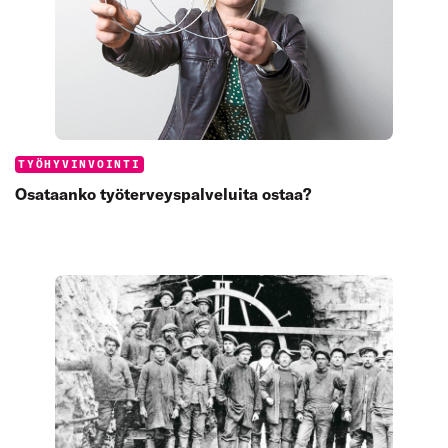
Categories:
TYÖHYVINVOINTI
Osataanko työterveyspalveluita ostaa?