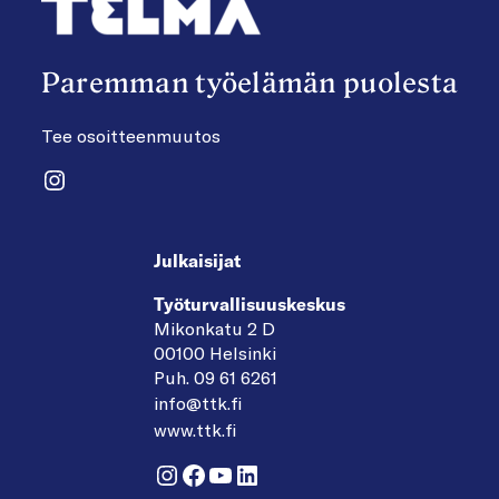
Paremman työelämän puolesta
Tee osoitteenmuutos
Instagram
Julkaisijat
Työturvallisuuskeskus
Mikonkatu 2 D
00100 Helsinki
Puh. 09 61 6261
info@ttk.fi
www.ttk.fi
Instagram
Facebook
YouTube
LinkedIn