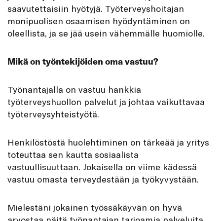
saavutettaisiin hyötyjä. Työterveyshoitajan
monipuolisen osaamisen hyödyntäminen on
oleellista, ja se jää usein vähemmälle huomiolle.
Mikä on työntekijöiden oma vastuu?
Työnantajalla on vastuu hankkia
työterveyshuollon palvelut ja johtaa vaikuttavaa
työterveysyhteistyötä.
Henkilöstöstä huolehtiminen on tärkeää ja yritys
toteuttaa sen kautta sosiaalista
vastuullisuuttaan. Jokaisella on viime kädessä
vastuu omasta terveydestään ja työkyvystään.
Mielestäni jokainen työssäkäyvän on hyvä
arvostaa näitä työnantajan tarjoamia palveluita,