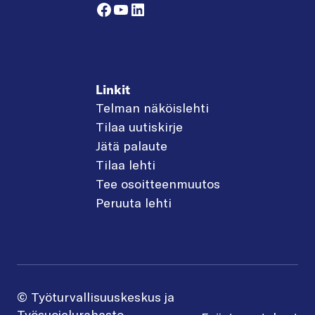
Facebook
YouTube
LinkedIn
Linkit
Telman näköislehti
Tilaa uutiskirje
Jätä palaute
Tilaa lehti
Tee osoitteenmuutos
Peruuta lehti
© Työturvallisuuskeskus ja
Työsuojelurahasto