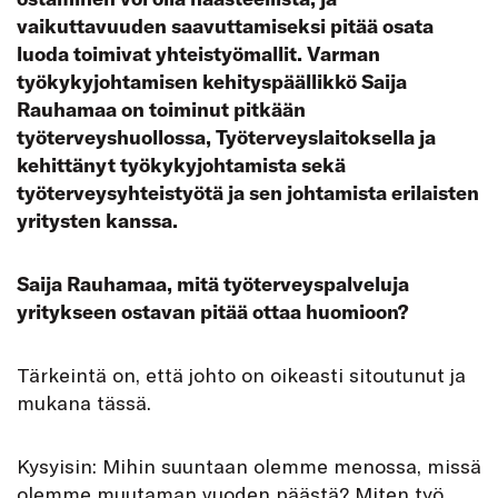
vaikuttavuuden saavuttamiseksi pitää osata
luoda toimivat yhteistyömallit. Varman
työkykyjohtamisen kehityspäällikkö Saija
Rauhamaa on toiminut pitkään
työterveyshuollossa, Työterveyslaitoksella ja
kehittänyt työkykyjohtamista sekä
työterveysyhteistyötä ja sen johtamista erilaisten
yritysten kanssa.
Saija Rauhamaa, mitä työterveyspalveluja
yritykseen ostavan pitää ottaa huomioon?
Tärkeintä on, että johto on oikeasti sitoutunut ja
mukana tässä.
Kysyisin: Mihin suuntaan olemme menossa, missä
olemme muutaman vuoden päästä? Miten työ