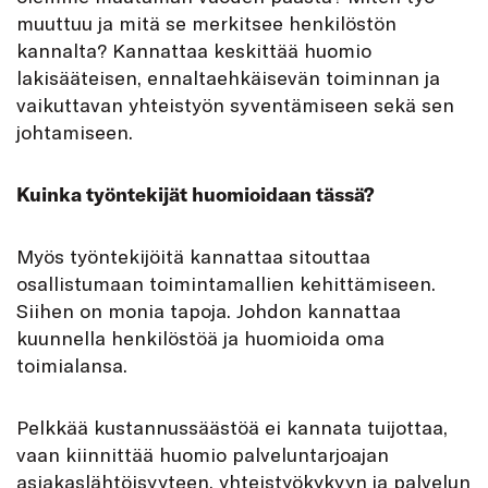
muuttuu ja mitä se merkitsee henkilöstön
kannalta? Kannattaa keskittää huomio
lakisääteisen, ennaltaehkäisevän toiminnan ja
vaikuttavan yhteistyön syventämiseen sekä sen
johtamiseen.
Kuinka työntekijät huomioidaan tässä?
Myös työntekijöitä kannattaa sitouttaa
osallistumaan toimintamallien kehittämiseen.
Siihen on monia tapoja. Johdon kannattaa
kuunnella henkilöstöä ja huomioida oma
toimialansa.
Pelkkää kustannussäästöä ei kannata tuijottaa,
vaan kiinnittää huomio palveluntarjoajan
asiakaslähtöisyyteen, yhteistyökykyyn ja palvelun