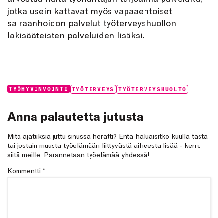
jotka usein kattavat myös vapaaehtoiset
sairaanhoidon palvelut työterveyshuollon
lakisääteisten palveluiden lisäksi.
Categories:
Tags:
TYÖHYVINVOINTI
TYÖTERVEYS
TYÖTERVEYSHUOLTO
Anna palautetta jutusta
Mitä ajatuksia juttu sinussa herätti? Entä haluaisitko kuulla tästä
tai jostain muusta työelämään liittyvästä aiheesta lisää - kerro
siitä meille. Parannetaan työelämää yhdessä!
Kommentti
*