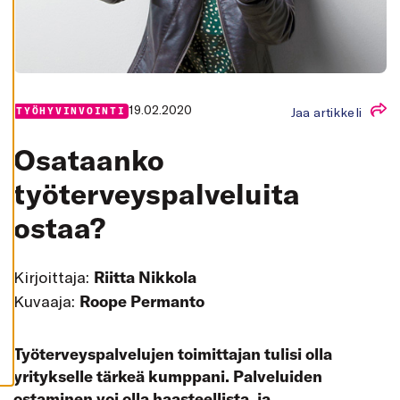
K
A
I
K
K
I
H
19.02.2020
Y
Jaa artikkeli
TYÖHYVINVOINTI
V
Ä
K
Osataanko
S
Y
työterveyspalveluita
K
A
I
ostaa?
K
K
I
E
V
Kirjoittaja:
Riitta Nikkola
Ä
Kuvaaja:
Roope Permanto
S
T
E
E
T
Työterveyspalvelujen toimittajan tulisi olla
yritykselle tärkeä kumppani. Palveluiden
ostaminen voi olla haasteellista, ja