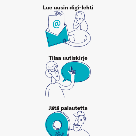
Lue uusin digi-lehti
Tilaa uutiskirje
Jätä palautetta