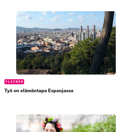
Categories:
YLEINEN
Työ on elämäntapa Espanjassa