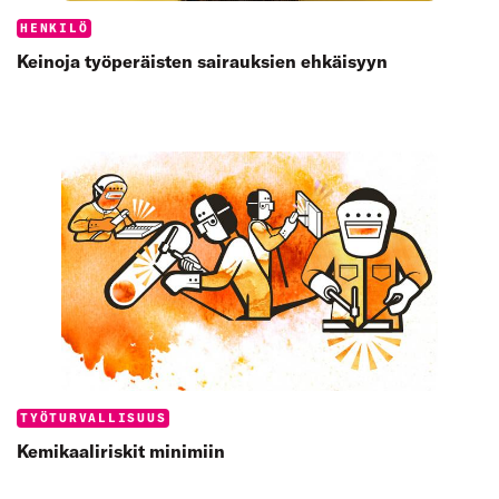
Categories:
HENKILÖ
Keinoja työperäisten sairauksien ehkäisyyn
Categories:
TYÖTURVALLISUUS
Kemikaali­riskit minimiin