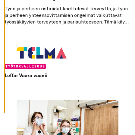
K
I
Työn ja perheen ristiriidat koettelevat terveyttä, ja työn
ja perheen yhteensovittamisen ongelmat vaikuttavat
H
Y
työssäkäyvien terveyteen ja parisuhteeseen. Tämä käy
V
ilmi yhteiskuntatieteiden maisteri Miia Ojasen
Ä
K
väitöstutkimuksessa, jossa tarkastellaan työn ja perheen
S
ristiriitojen yleisyyttä sekä sitä, miten ristiriidat
Y
K
vaikuttavat suomalaispalkansaajien pitkiin
A
I
sairauspoissaoloihin ja avioeroihin. www2.uta.fi
K
www.tsr.fi
K
Categories:
TYÖTURVALLISUUS
I
E
Leffa: Vaara vaanii
V
Ä
S
T
E
E
T