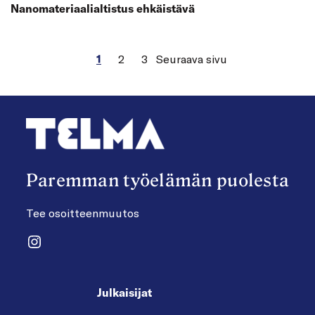
Nanomateriaali­altistus ehkäistävä
1
2
3
Seuraava sivu
Paremman työelämän puolesta
Tee osoitteenmuutos
Instagram
Julkaisijat