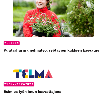
Categories:
YLEINEN
Puutarhurin unelmatyö: syötävien kukkien kasvatus
Categories:
TYÖHYVINVOINTI
Esimies työn imun kasvattajana