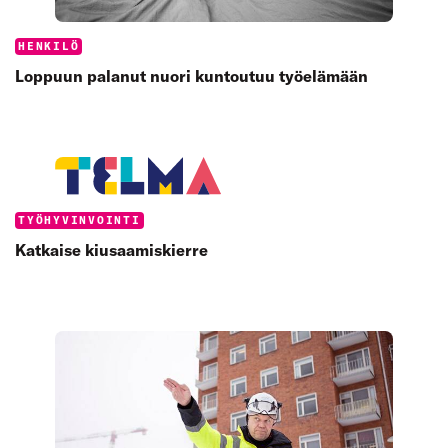
Categories:
HENKILÖ
Loppuun palanut nuori kuntoutuu työelämään
Categories:
TYÖHYVINVOINTI
Katkaise kiusaamiskierre