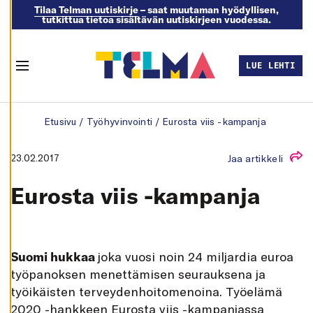
Tilaa Telman uutiskirje
– saat muutaman hyödyllisen,
tutkittua tietoa sisältävän uutiskirjeen vuodessa.
M
U
O
K
LUE LEHTI
K
Menu
A
A
E
Skip to content
V
Etusivu
/
Työhyvinvointi
/
Eurosta viis -kampanja
Ä
S
T
E
23.02.2017
Jaa artikkeli
A
S
E
Eurosta viis -kampanja
T
U
K
S
I
A
Suomi hukkaa
joka vuosi noin 24 miljardia euroa
K
I
työpanoksen menettämisen seurauksena ja
E
työikäisten terveydenhoitomenoina. Työelämä
L
L
2020 -hankkeen Eurosta viis -kampanjassa
Ä