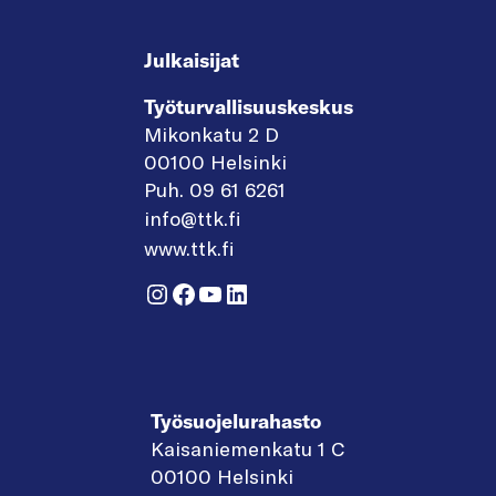
Julkaisijat
Työturvallisuuskeskus
Mikonkatu 2 D
00100 Helsinki
Puh. 09 61 6261
info@ttk.fi
www.ttk.fi
Instagram
Facebook
YouTube
LinkedIn
Työsuojelurahasto
Kaisaniemenkatu 1 C
00100 Helsinki