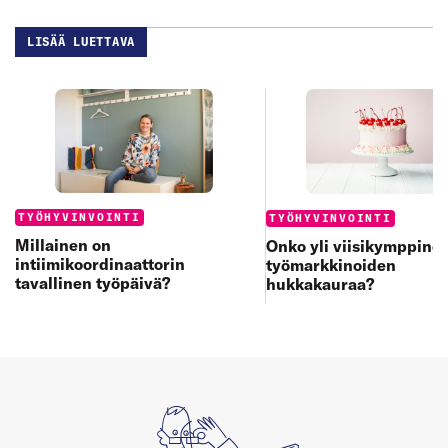
LISÄÄ LUETTAVA
Categories:
Categories:
TYÖHYVINVOINTI
TYÖHYVINVOINTI
Millainen on
Onko yli viisikymppine
intiimikoordinaattorin
työmarkkinoiden
tavallinen työpäivä?
hukkakauraa?