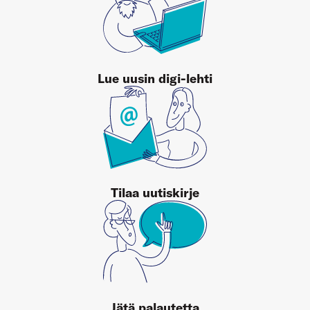
Lue uusin digi-lehti
Tilaa uutiskirje
Jätä palautetta