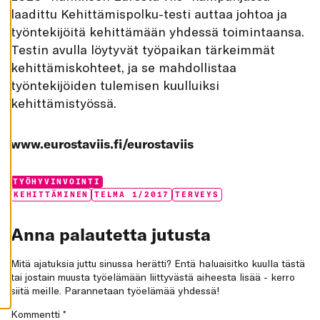
K
laadittu Kehittämispolku-testi auttaa johtoa ja
A
I
työntekijöitä kehittämään yhdessä toimintaansa.
K
Testin avulla löytyvät työpaikan tärkeimmät
K
I
kehittämiskohteet, ja se mahdollistaa
H
työntekijöiden tulemisen kuulluiksi
Y
V
kehittämistyössä.
Ä
K
S
Y
www.eurostaviis.fi/eurostaviis
K
A
I
K
Categories:
TYÖHYVINVOINTI
K
Tags:
KEHITTÄMINEN
TELMA 1/2017
TERVEYS
I
E
V
Ä
Anna palautetta jutusta
S
T
E
Mitä ajatuksia juttu sinussa herätti? Entä haluaisitko kuulla tästä
E
tai jostain muusta työelämään liittyvästä aiheesta lisää - kerro
T
siitä meille. Parannetaan työelämää yhdessä!
Kommentti
*