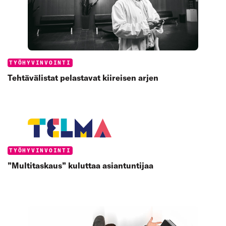
Categories:
TYÖHYVINVOINTI
Tehtävälistat pelastavat kiireisen arjen
Categories:
TYÖHYVINVOINTI
”Multitaskaus” kuluttaa asiantuntijaa