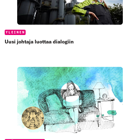
Categories:
YLEINEN
Uusi johtaja luottaa dialogiin