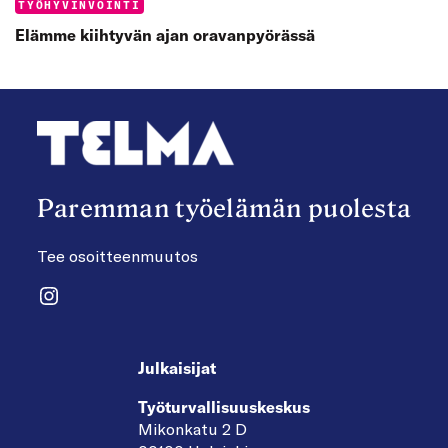
Categories:
TYÖHYVINVOINTI
Elämme kiihtyvän ajan oravanpyörässä
Paremman työelämän puolesta
Tee osoitteenmuutos
Instagram
Julkaisijat
Työturvallisuuskeskus
Mikonkatu 2 D