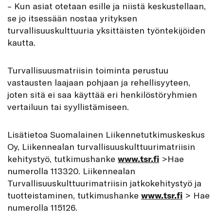
– Kun asiat otetaan esille ja niistä keskustellaan,
se jo itsessään nostaa yrityksen
turvallisuuskulttuuria yksittäisten työntekijöiden
kautta.
Turvallisuusmatriisin toiminta perustuu
vastausten laajaan pohjaan ja rehellisyyteen,
joten sitä ei saa käyttää eri henkilöstöryhmien
vertailuun tai syyllistämiseen.
Lisätietoa
Suomalainen Liikennetutkimuskeskus
Oy, Liikennealan turvallisuuskulttuurimatriisin
kehitystyö, tutkimushanke
www.tsr.fi
>
Hae
numerolla 113320.
Liikennealan
Turvallisuuskulttuurimatriisin jatkokehitystyö ja
tuotteistaminen, tutkimushanke
www.tsr.fi
> Hae
numerolla 115126.