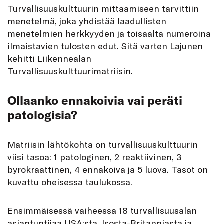
Turvallisuuskulttuurin mittaamiseen tarvittiin
menetelmä, joka yhdistää laadullisten
menetelmien herkkyyden ja toisaalta numeroina
ilmaistavien tulosten edut. Sitä varten Lajunen
kehitti Liikennealan
Turvallisuuskulttuurimatriisin.
Ollaanko ennakoivia vai peräti
patologisia?
Matriisin lähtökohta on turvallisuuskulttuurin
viisi tasoa: 1 patologinen, 2 reaktiivinen, 3
byrokraattinen, 4 ennakoiva ja 5 luova. Tasot on
kuvattu oheisessa taulukossa.
Ensimmäisessä vaiheessa 18 turvallisuusalan
asiantuntijaa USA:sta, Isosta-Britanniasta ja