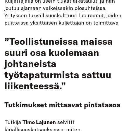
Kuljettajalla on usein tiukat aikataulut, ja hän
joutuu ajamaan vaikeissakin olosuhteissa.
Yrityksen turvallisuuskulttuuri luo raamit, joiden
puitteissa yksittäisen kuljettajan on toimittava.
”Teollistuneissa maissa
suuri osa kuolemaan
johtaneista
työtapaturmista sattuu
liikenteessä.”
Tutkimukset mittaavat pintatasoa
Tutkija
Timo Lajunen
selvitti
kirjallisuuskatsauksessa, miten