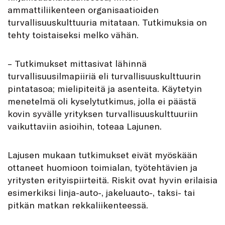
ammattiliikenteen organisaatioiden
turvallisuuskulttuuria mitataan. Tutkimuksia on
tehty toistaiseksi melko vähän.
– Tutkimukset mittasivat lähinnä
turvallisuusilmapiiriä eli turvallisuuskulttuurin
pintatasoa; mielipiteitä ja asenteita. Käytetyin
menetelmä oli kyselytutkimus, jolla ei päästä
kovin syvälle yrityksen turvallisuuskulttuuriin
vaikuttaviin asioihin, toteaa Lajunen.
Lajusen mukaan tutkimukset eivät myöskään
ottaneet huomioon toimialan, työtehtävien ja
yritysten erityispiirteitä. Riskit ovat hyvin erilaisia
esimerkiksi linja-auto-, jakeluauto-, taksi- tai
pitkän matkan rekkaliikenteessä.