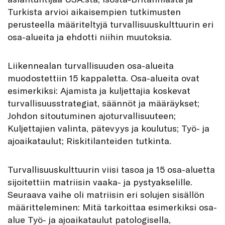
Turkista arvioi aikaisempien tutkimusten
perusteella määriteltyjä turvallisuuskulttuurin eri
osa-alueita ja ehdotti niihin muutoksia.
Liikennealan turvallisuuden osa-alueita
muodostettiin 15 kappaletta. Osa-alueita ovat
esimerkiksi: Ajamista ja kuljettajia koskevat
turvallisuusstrategiat, säännöt ja määräykset;
Johdon sitoutuminen ajoturvallisuuteen;
Kuljettajien valinta, pätevyys ja koulutus; Työ- ja
ajoaikataulut; Riskitilanteiden tutkinta.
Turvallisuuskulttuurin viisi tasoa ja 15 osa-aluetta
sijoitettiin matriisin vaaka- ja pystyakselille.
Seuraava vaihe oli matriisin eri solujen sisällön
määritteleminen: Mitä tarkoittaa esimerkiksi osa-
alue Työ- ja ajoaikataulut patologisella,