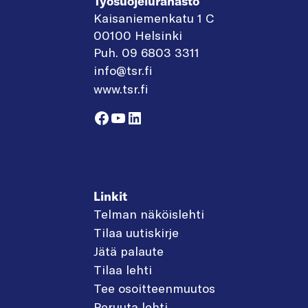
Työsuojelurahasto
Kaisaniemenkatu 1 C
00100 Helsinki
Puh. 09 6803 3311
info@tsr.fi
www.tsr.fi
Facebook
YouTube
LinkedIn
Linkit
Telman näköislehti
Tilaa uutiskirje
Jätä palaute
Tilaa lehti
Tee osoitteenmuutos
Peruuta lehti