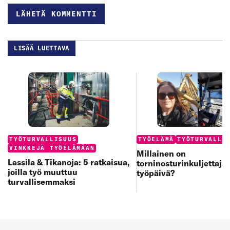
LISÄÄ LUETTAVA
Categories:
Categories:
TYÖTURVALLISUUS
TYÖELÄMÄ
TYÖTURVALLI
VINKKEJÄ TYÖELÄMÄÄN
Millainen on
Lassila & Tikanoja: 5 ratkaisua,
torninosturinkuljettaja
joilla työ muuttuu
työpäivä?
turvallisemmaksi