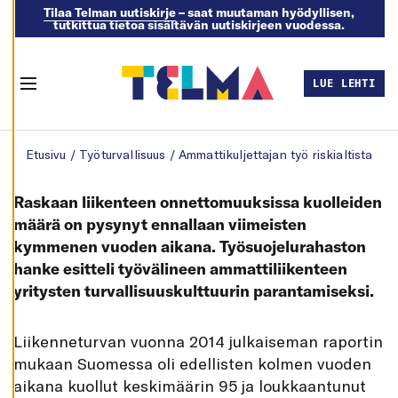
Tilaa Telman uutiskirje
– saat muutaman hyödyllisen,
tutkittua tietoa sisältävän uutiskirjeen vuodessa.
M
U
O
K
LUE LEHTI
K
Menu
A
A
E
Skip to content
V
Etusivu
/
Työturvallisuus
/
Ammattikuljettajan työ riskialtista
Ä
S
T
E
Raskaan liikenteen onnettomuuksissa kuolleiden
A
S
määrä on pysynyt ennallaan viimeisten
E
kymmenen vuoden aikana. Työsuojelurahaston
T
U
hanke esitteli työvälineen ammattiliikenteen
K
S
yritysten turvallisuuskulttuurin parantamiseksi.
I
A
K
L
iikenneturvan vuonna 2014 julkaiseman raportin
I
E
mukaan Suomessa oli edellisten kolmen vuoden
L
L
aikana kuollut keskimäärin 95 ja loukkaantunut
Ä