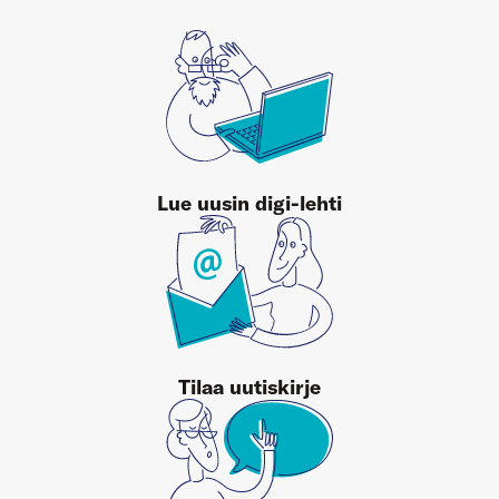
Lue uusin digi-lehti
Tilaa uutiskirje