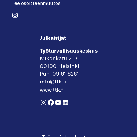
Tee osoitteenmuutos
Instagram
Julkaisijat
Työturvallisuuskeskus
Mikonkatu 2 D
00100 Helsinki
Puh. 09 61 6261
info@ttk.fi
www.ttk.fi
Instagram
Facebook
YouTube
LinkedIn