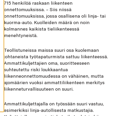
715 henkilöä raskaan liikenteen
K
A
onnettomuuksissa. – Siis niissä
I
K
onnettomuuksissa, jossa osallisena oli linja- tai
K
I
kuorma-auto. Kuolleiden määrä on noin
kolmannes kaikista tieliikenteessä
H
Y
menehtyneistä.
V
Ä
K
S
Teollistuneissa maissa suuri osa kuolemaan
Y
K
johtaneista työtapaturmista sattuu liikenteessä.
A
I
Ammattikuljettajien oma, suoritteeseen
K
K
suhteutettu riski loukkaantua
I
liikenneonnettomuudessa on vähäinen, mutta
E
V
ajomäärien vuoksi ammattiliikenteen merkitys
Ä
S
liikenneturvallisuuteen on suuri.
T
E
E
T
Ammattikuljettajalla on työssään suuri vastuu,
esimerkiksi linja-autollisesta matkustajia.