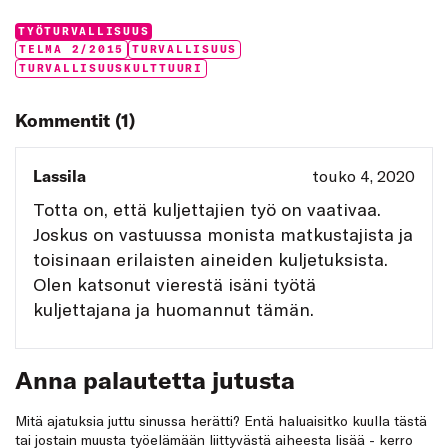
Categories:
TYÖTURVALLISUUS
Tags:
TELMA 2/2015
TURVALLISUUS
TURVALLISUUSKULTTUURI
Kommentit (1)
Lassila
touko 4, 2020
Totta on, että kuljettajien työ on vaativaa.
Joskus on vastuussa monista matkustajista ja
toisinaan erilaisten aineiden kuljetuksista.
Olen katsonut vierestä isäni työtä
kuljettajana ja huomannut tämän.
Anna palautetta jutusta
Mitä ajatuksia juttu sinussa herätti? Entä haluaisitko kuulla tästä
tai jostain muusta työelämään liittyvästä aiheesta lisää - kerro