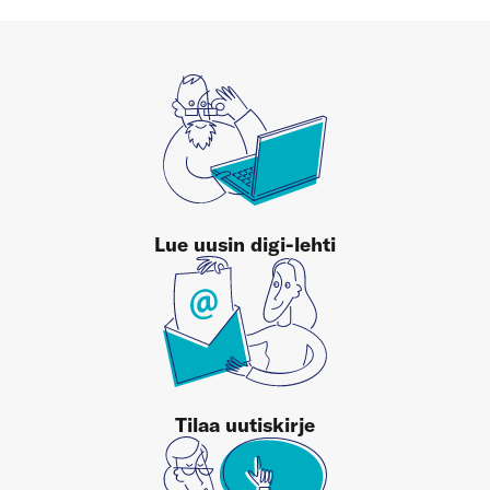
Lue uusin digi-lehti
Tilaa uutiskirje