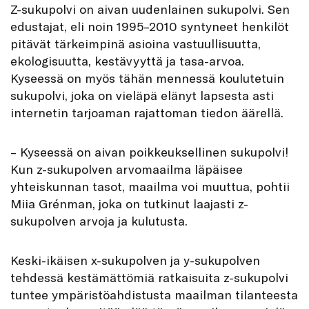
Z
-sukupolvi on aivan uudenlainen sukupolvi. Sen
edustajat, eli noin 1995–2010 syntyneet henkilöt
pitävät tärkeimpinä asioina vastuullisuutta,
ekologisuutta, kestävyyttä ja tasa-arvoa.
Kyseessä on myös tähän mennessä koulutetuin
sukupolvi, joka on vieläpä elänyt lapsesta asti
internetin tarjoaman rajattoman tiedon äärellä.
– Kyseessä on aivan poikkeuksellinen sukupolvi!
Kun z-sukupolven arvomaailma läpäisee
yhteiskunnan tasot, maailma voi muuttua, pohtii
Miia Grénman, joka on tutkinut laajasti z-
sukupolven arvoja ja kulutusta.
Keski-ikäisen x-sukupolven ja y-sukupolven
tehdessä kestämättömiä ratkaisuita z-sukupolvi
tuntee ympäristöahdistusta maailman tilanteesta