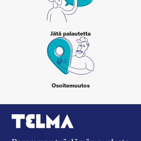
Jätä palautetta
Osoitemuutos