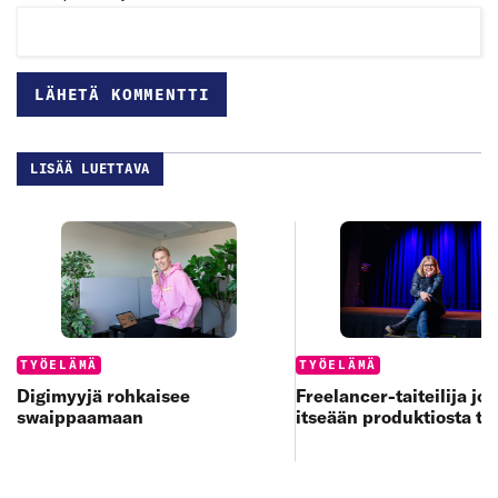
LISÄÄ LUETTAVA
Categories:
Categories:
TYÖELÄMÄ
TYÖELÄMÄ
Digimyyjä rohkaisee
Freelancer-taiteilija jo
swaippaamaan
itseään produktiosta to