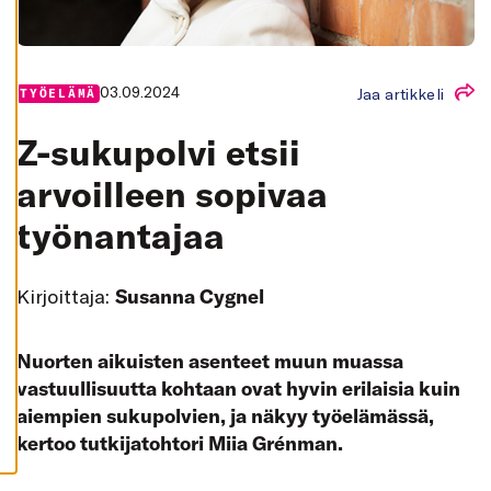
K
A
I
K
K
I
03.09.2024
Jaa artikkeli
TYÖELÄMÄ
H
Y
Z-sukupolvi etsii
V
Ä
arvoilleen sopivaa
K
S
Y
työnantajaa
K
A
I
K
K
Kirjoittaja:
Susanna Cygnel
I
E
V
Ä
Nuorten aikuisten asenteet muun muassa
S
T
vastuullisuutta kohtaan ovat hyvin erilaisia kuin
E
E
aiempien sukupolvien, ja näkyy työelämässä,
T
kertoo tutkijatohtori Miia Grénman.