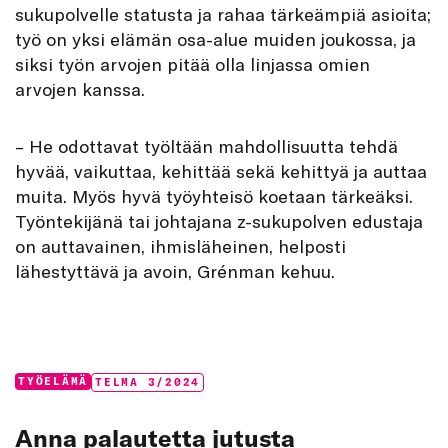
sukupolvelle statusta ja rahaa tärkeämpiä asioita;
työ on yksi elämän osa-alue muiden joukossa, ja
siksi työn arvojen pitää olla linjassa omien
arvojen kanssa.
– He odottavat työltään mahdollisuutta tehdä
hyvää, vaikuttaa, kehittää sekä kehittyä ja auttaa
muita. Myös hyvä työyhteisö koetaan tärkeäksi.
Työntekijänä tai johtajana z-sukupolven edustaja
on auttavainen, ihmisläheinen, helposti
lähestyttävä ja avoin, Grénman kehuu.
Categories:
Tags:
TYÖELÄMÄ
TELMA 3/2024
Anna palautetta jutusta