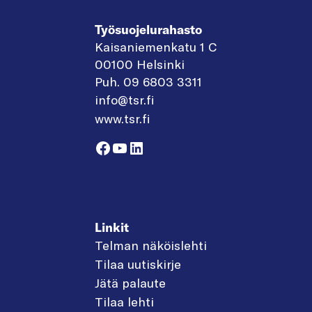
Työsuojelurahasto
Kaisaniemenkatu 1 C
00100 Helsinki
Puh. 09 6803 3311
info@tsr.fi
www.tsr.fi
Facebook
YouTube
LinkedIn
Linkit
Telman näköislehti
Tilaa uutiskirje
Jätä palaute
Tilaa lehti