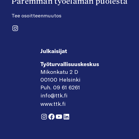
Paremman työelämän puolesta
Tee osoitteenmuutos
Instagram
Julkaisijat
Työturvallisuuskeskus
Mikonkatu 2 D
00100 Helsinki
Puh. 09 61 6261
info@ttk.fi
www.ttk.fi
Instagram
Facebook
YouTube
LinkedIn